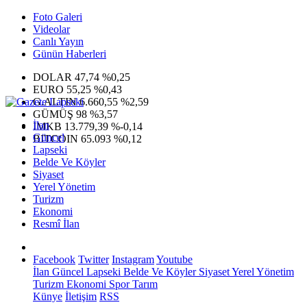
Foto Galeri
Videolar
Canlı Yayın
Günün Haberleri
DOLAR
47,74
%0,25
EURO
55,25
%0,43
G.ALTIN
6.660,55
%2,59
GÜMÜŞ
98
%3,57
İlan
IMKB
13.779,39
%-0,14
Güncel
BITCOIN
65.093
%0,12
Lapseki
Belde Ve Köyler
Siyaset
Yerel Yönetim
Turizm
Ekonomi
Resmî İlan
Facebook
Twitter
Instagram
Youtube
İlan
Güncel
Lapseki
Belde Ve Köyler
Siyaset
Yerel Yönetim
Turizm
Ekonomi
Spor
Tarım
Künye
İletişim
RSS