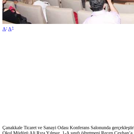
-
+
A
A
Çanakkale Ticaret ve Sanayi Odası Konferans Salonunda gerçekleştirilen
Okul Müdürü Ali Rıza Yılmaz, 1-A sınıfı öğretmeni Recep Ceyhan’a, 