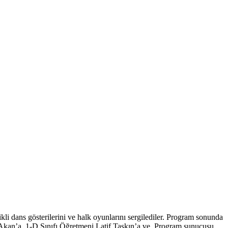
kli dans gösterilerini ve halk oyunlarını sergilediler. Program sonunda
 Akan’a, 1-D Sınıfı Öğretmeni Latif Taşkın’a ve Program sunucusu