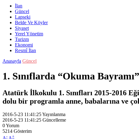
İlan
Güncel
Lapseki
Belde Ve Köyler
Siyaset
Yerel Yönetim
Turizm
Ekonomi
Resmî İlan
Anasayfa
Güncel
1. Sınıflarda “Okuma Bayramı
Atatürk İlkokulu 1. Sınıfları 2015-2016 E
dolu bir programla anne, babalarına ve çok
2016-5-23 11:41:25
Yayınlanma
2016-5-23 11:41:25
Güncelleme
0
Yorum
5214
Gösterim
-
+
A
A