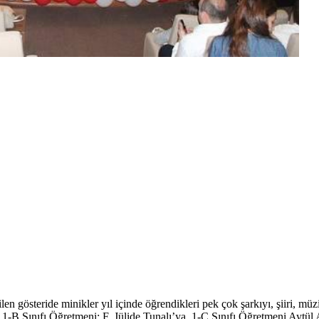
 gösteride minikler yıl içinde öğrendikleri pek çok şarkıyı, şiiri, müzi
1-B Sınıfı Öğretmeni; F. Jülide Tunalı’ya, 1-C Sınıfı Öğretmeni Aytül