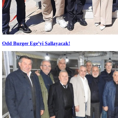
Odd Burger Ege’yi Sallayacak!