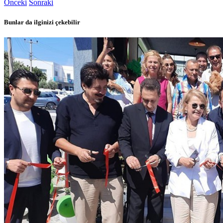
Önceki
Sonraki
Bunlar da ilginizi çekebilir