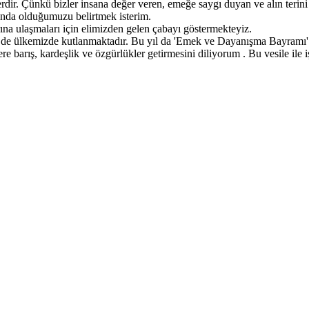
dir. Çünkü bizler insana değer veren, emeğe saygı duyan ve alın terini k
rında olduğumuzu belirtmek isterim.
rına ulaşmaları için elimizden gelen çabayı göstermekteyiz.
 de ülkemizde kutlanmaktadır. Bu yıl da 'Emek ve Dayanışma Bayramı' 
 barış, kardeşlik ve özgürlükler getirmesini diliyorum . Bu vesile ile i