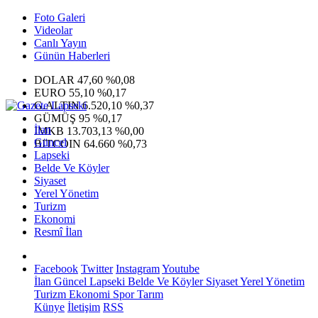
Foto Galeri
Videolar
Canlı Yayın
Günün Haberleri
DOLAR
47,60
%0,08
EURO
55,10
%0,17
G.ALTIN
6.520,10
%0,37
GÜMÜŞ
95
%0,17
İlan
IMKB
13.703,13
%0,00
Güncel
BITCOIN
64.660
%0,73
Lapseki
Belde Ve Köyler
Siyaset
Yerel Yönetim
Turizm
Ekonomi
Resmî İlan
Facebook
Twitter
Instagram
Youtube
İlan
Güncel
Lapseki
Belde Ve Köyler
Siyaset
Yerel Yönetim
Turizm
Ekonomi
Spor
Tarım
Künye
İletişim
RSS