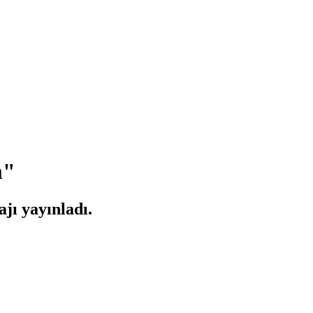
m"
jı yayınladı.