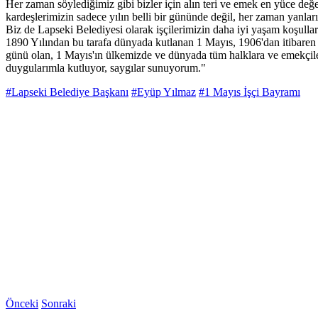
Her zaman söylediğimiz gibi bizler için alın teri ve emek en yüce değer
kardeşlerimizin sadece yılın belli bir gününde değil, her zaman yanla
Biz de Lapseki Belediyesi olarak işçilerimizin daha iyi yaşam koşulla
1890 Yılından bu tarafa dünyada kutlanan 1 Mayıs, 1906'dan itibaren
günü olan, 1 Mayıs'ın ülkemizde ve dünyada tüm halklara ve emekçilere
duygularımla kutluyor, saygılar sunuyorum."
#Lapseki Belediye Başkanı
#Eyüp Yılmaz
#1 Mayıs İşçi Bayramı
Önceki
Sonraki