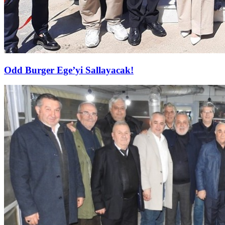
Odd Burger Ege’yi Sallayacak!