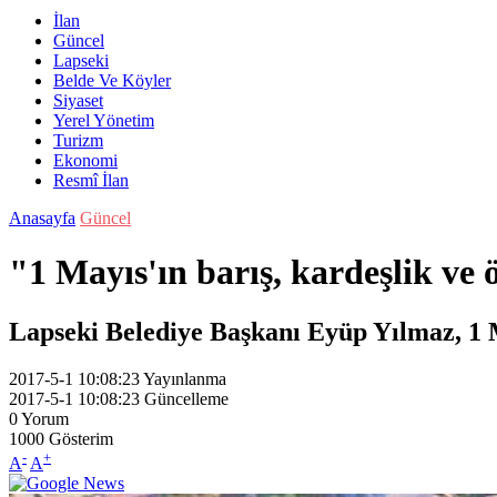
İlan
Güncel
Lapseki
Belde Ve Köyler
Siyaset
Yerel Yönetim
Turizm
Ekonomi
Resmî İlan
Anasayfa
Güncel
"1 Mayıs'ın barış, kardeşlik ve
Lapseki Belediye Başkanı Eyüp Yılmaz, 1 M
2017-5-1 10:08:23
Yayınlanma
2017-5-1 10:08:23
Güncelleme
0
Yorum
1000
Gösterim
-
+
A
A