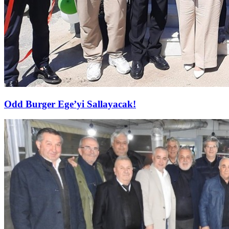
Odd Burger Ege’yi Sallayacak!