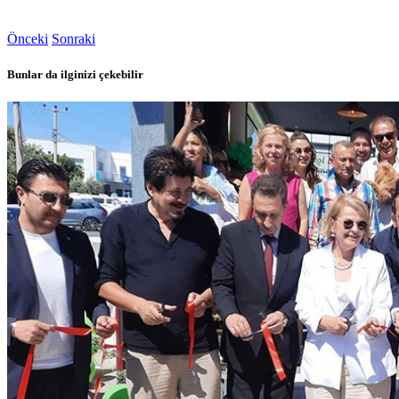
Önceki
Sonraki
Bunlar da ilginizi çekebilir