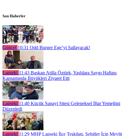
Son Haberler
Güncel
10:31
Odd Burger Ege’yi Sallayacak!
Lapseki
11:43
Başkan Atilla Öztürk, Yaşlılara Saygı Haftası
Kapsamında Büyükleri Ziyaret Etti
Lapseki
11:40
Küçük Sanayi Sitesi Geleneksel İftar Yemeğini
Düzenledi
Lapseki
11:29
MHP Lapseki İlçe Teşkilatı, Şehitler İçin Mevlit