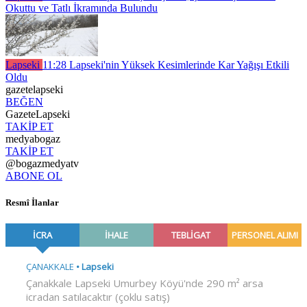
Okuttu ve Tatlı İkramında Bulundu
Lapseki
11:28
Lapseki'nin Yüksek Kesimlerinde Kar Yağışı Etkili
Oldu
gazetelapseki
BEĞEN
GazeteLapseki
TAKİP ET
medyabogaz
TAKİP ET
@bogazmedyatv
ABONE OL
Resmî İlanlar