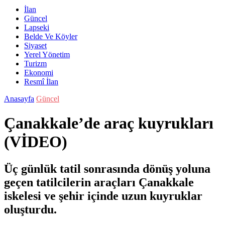
İlan
Güncel
Lapseki
Belde Ve Köyler
Siyaset
Yerel Yönetim
Turizm
Ekonomi
Resmî İlan
Anasayfa
Güncel
Çanakkale’de araç kuyrukları
(VİDEO)
Üç günlük tatil sonrasında dönüş yoluna
geçen tatilcilerin araçları Çanakkale
iskelesi ve şehir içinde uzun kuyruklar
oluşturdu.