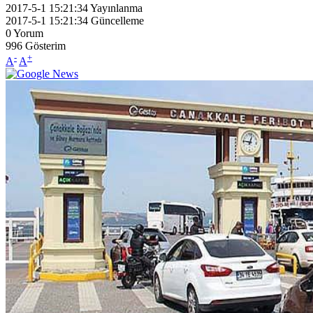
2017-5-1 15:21:34
Yayınlanma
2017-5-1 15:21:34
Güncelleme
0
Yorum
996
Gösterim
-
+
A
A