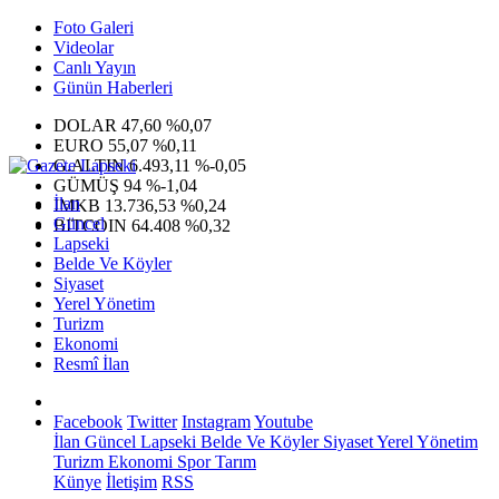
Foto Galeri
Videolar
Canlı Yayın
Günün Haberleri
DOLAR
47,60
%0,07
EURO
55,07
%0,11
G.ALTIN
6.493,11
%-0,05
GÜMÜŞ
94
%-1,04
İlan
IMKB
13.736,53
%0,24
Güncel
BITCOIN
64.408
%0,32
Lapseki
Belde Ve Köyler
Siyaset
Yerel Yönetim
Turizm
Ekonomi
Resmî İlan
Facebook
Twitter
Instagram
Youtube
İlan
Güncel
Lapseki
Belde Ve Köyler
Siyaset
Yerel Yönetim
Turizm
Ekonomi
Spor
Tarım
Künye
İletişim
RSS