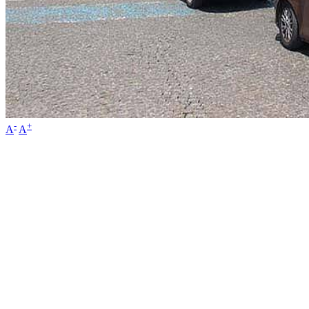
-
+
A
A