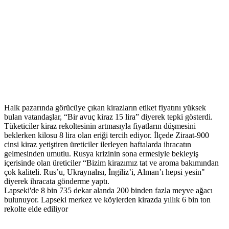
Halk pazarında görücüye çıkan kirazların etiket fiyatını yüksek
bulan vatandaşlar, “Bir avuç kiraz 15 lira” diyerek tepki gösterdi.
Tüketiciler kiraz rekoltesinin artmasıyla fiyatların düşmesini
beklerken kilosu 8 lira olan eriği tercih ediyor. İlçede Ziraat-900
cinsi kiraz yetiştiren üreticiler ilerleyen haftalarda ihracatın
gelmesinden umutlu. Rusya krizinin sona ermesiyle bekleyiş
içerisinde olan üreticiler “Bizim kirazımız tat ve aroma bakımından
çok kaliteli. Rus’u, Ukraynalısı, İngiliz’i, Alman’ı hepsi yesin"
diyerek ihracata gönderme yaptı.
Lapseki'de 8 bin 735 dekar alanda 200 binden fazla meyve ağacı
bulunuyor. Lapseki merkez ve köylerden kirazda yıllık 6 bin ton
rekolte elde ediliyor