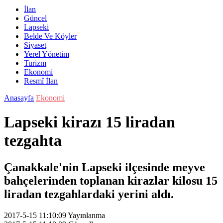
İlan
Güncel
Lapseki
Belde Ve Köyler
Siyaset
Yerel Yönetim
Turizm
Ekonomi
Resmî İlan
Anasayfa
Ekonomi
Lapseki kirazı 15 liradan
tezgahta
Çanakkale'nin Lapseki ilçesinde meyve
bahçelerinden toplanan kirazlar kilosu 15
liradan tezgahlardaki yerini aldı.
2017-5-15 11:10:09
Yayınlanma