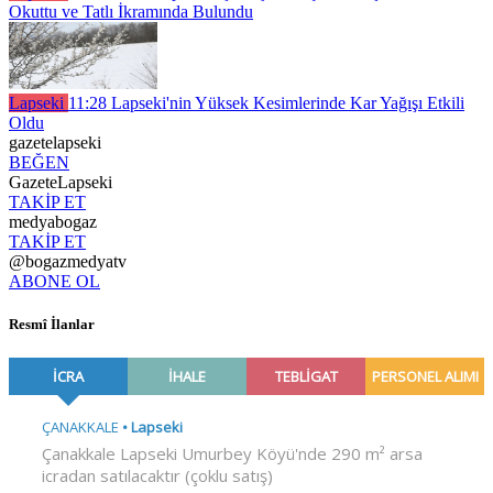
Okuttu ve Tatlı İkramında Bulundu
Lapseki
11:28
Lapseki'nin Yüksek Kesimlerinde Kar Yağışı Etkili
Oldu
gazetelapseki
BEĞEN
GazeteLapseki
TAKİP ET
medyabogaz
TAKİP ET
@bogazmedyatv
ABONE OL
Resmî İlanlar