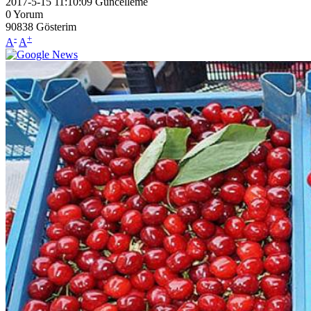
2017-5-15 11:10:09
Güncelleme
0
Yorum
90838
Gösterim
-
+
A
A