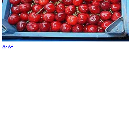
-
+
A
A