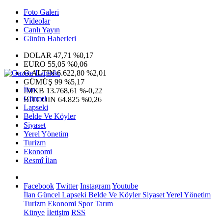
Foto Galeri
Videolar
Canlı Yayın
Günün Haberleri
DOLAR
47,71
%0,17
EURO
55,05
%0,06
G.ALTIN
6.622,80
%2,01
GÜMÜŞ
99
%5,17
İlan
IMKB
13.768,61
%-0,22
Güncel
BITCOIN
64.825
%0,26
Lapseki
Belde Ve Köyler
Siyaset
Yerel Yönetim
Turizm
Ekonomi
Resmî İlan
Facebook
Twitter
Instagram
Youtube
İlan
Güncel
Lapseki
Belde Ve Köyler
Siyaset
Yerel Yönetim
Turizm
Ekonomi
Spor
Tarım
Künye
İletişim
RSS