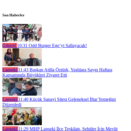
Son Haberler
Güncel
10:31
Odd Burger Ege’yi Sallayacak!
Lapseki
11:43
Başkan Atilla Öztürk, Yaşlılara Saygı Haftası
Kapsamında Büyükleri Ziyaret Etti
Lapseki
11:40
Küçük Sanayi Sitesi Geleneksel İftar Yemeğini
Düzenledi
Lapseki
11:29
MHP Lapseki İlçe Teşkilatı, Şehitler İçin Mevlit