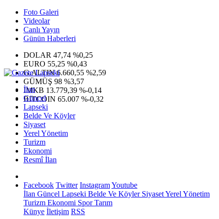
Foto Galeri
Videolar
Canlı Yayın
Günün Haberleri
DOLAR
47,74
%0,25
EURO
55,25
%0,43
G.ALTIN
6.660,55
%2,59
GÜMÜŞ
98
%3,57
İlan
IMKB
13.779,39
%-0,14
Güncel
BITCOIN
65.007
%-0,32
Lapseki
Belde Ve Köyler
Siyaset
Yerel Yönetim
Turizm
Ekonomi
Resmî İlan
Facebook
Twitter
Instagram
Youtube
İlan
Güncel
Lapseki
Belde Ve Köyler
Siyaset
Yerel Yönetim
Turizm
Ekonomi
Spor
Tarım
Künye
İletişim
RSS