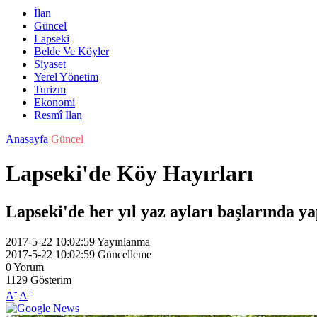
İlan
Güncel
Lapseki
Belde Ve Köyler
Siyaset
Yerel Yönetim
Turizm
Ekonomi
Resmî İlan
Anasayfa
Güncel
Lapseki'de Köy Hayırları
Lapseki'de her yıl yaz ayları başlarında 
2017-5-22 10:02:59
Yayınlanma
2017-5-22 10:02:59
Güncelleme
0
Yorum
1129
Gösterim
-
+
A
A