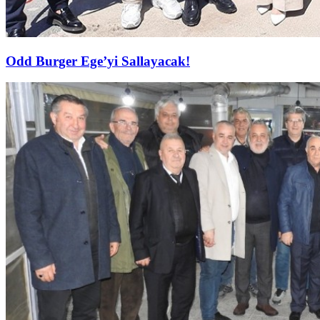
Odd Burger Ege’yi Sallayacak!