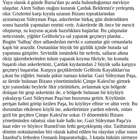
Yaya olarak 4 günde Bursa'dan şu anda bulunduğumuz mevkiye
ulaşırlar. Alem Sultan otağını kurarak Çardak Beldemiz'e yerleşmiş
olur. Gözlerini karşı kıyıda uzanan Bizans topraklarından
ayıramayan Süleyman Paşa, askerlerine birkaç gün dinlendikten
sonra hazırlık yapmaları emrini verir. Askerlerde ilk önce bir mescit
oluşturup, su kuyusu açarak hazırlıklara başlarlar. Bu çalışmalar
neticesinde, yiğitler Gelibolu'ya sal yaparak geçmeyi planlar...
Bugün 'Salbaş' diye adlandırılan mevki o zamanlar gür ormanlarla
kaplı bir arazidir. Osmanlılar büyük bir gizlilik içinde burada sal
yapımına girişirler. Sevindik ismindeki bir neferin, salların altına
öküz işkembelerinden tulum yaparak koyma fikriyle, bu konuda
başarılı olan askerlerimiz, Çardak kıyılarından 2 büyük salla karşıya
geçmeyi başarırlar. Karşıya geçtiklerinde Gelibolu Kayalıkları'na
çıkan bu yiğitler, burada şükür namazı kılarlar. Gazi Süleyman Paşa,
az ileride bulunan Bizans yönetimindeki Çimpe Kalesi'ne girmek
için yanındaki beylerle fikir yürütürken, avlanmak için bölgede
dolaşan bir grup askerimiz de, o bölgede bulunan bir köylüyü
yakalayıp Gazi Süleyman Paşa'nın huzuruna getirir. Köylünün
perişan halini görüp üzülen Paşa, bu köylüye elbise ve altın verir. Bu
durumdan etkilenen köylü ise, askerlerimize yardım ederek, onları
gizli bir geçitten Çimpe Kalesi'ne sokar. O dönemdeki Bizans
yönetiminden rahatsız olan kale halkı ise, Gazi Süleyman Paşa'ya
itaat eder ve böylece Rumeli'nin fethi gerçekleşmiş olur. Tarihimizin
dönüm noktalarından biri olarak kabul edilen bu olaydan yıllar sonra
İstanbul'u fetheden Osmanlı İmparatorluğu, 3 kıtada hüküm sürmeye