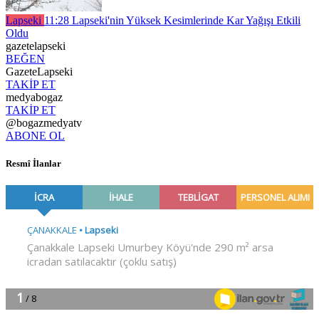
Lapseki
11:28
Lapseki'nin Yüksek Kesimlerinde Kar Yağışı Etkili
Oldu
gazetelapseki
BEĞEN
GazeteLapseki
TAKİP ET
medyabogaz
TAKİP ET
@bogazmedyatv
ABONE OL
Resmî İlanlar