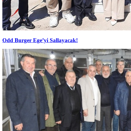
Odd Burger Ege’yi Sallayacak!