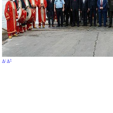
-
+
A
A