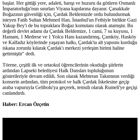
başlar. Her gittiği yere, adaleti, barışı ve huzuru da götüren Osmanlı
İmparatorluğu'nun sınırları Viyana kapılarına dayanır. Çanakkale
Boğazının güvenliği için, Çardak Beldemizde ordu bulundurmak
isteyen Fatih Sultan Mehmed Han, İstanbul'un Fethiyle birlikte Gazi
Yakup Bey'i de bu topraklara Boğaz komutanı olarak atamıştır. Bu
değerli devlet adamı da Çardak Beldemize, 1 cami, 7 su kuyusu, 1
Hamam, 1 Medrese ve 1 Yolcu Hanı kazandırmış, Çamköy, Hasköy
ve Kalfadız köylerinde yaşayan halkı, Çardak'ta alt yapısını kurduğu
iskana zorunlu kılarak Çardak'ı merkezi yerleşim birimi haline
getirmiştir" dedi.
Törene, çeşitli ilk ve ortaokul öğrencilerinin okuduğu şiirlerin
ardından Lapseki belediyesi Halk Dansları topluluğunun
gösterileriyle devam edildi. Son olarak Mehteran Takımının verdiği
konserin ardından, tüm protokol ve halk Çardak İskelesine geçip
araba vapuruyla Gelibolu'ya geçerek, temsili olarak Rumeli'ye geçişi
canlandırdı.
Haber: Ercan Özçetin