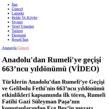
İlan
Güncel
Lapseki
Belde Ve Köyler
Siyaset
Yerel Yönetim
Turizm
Ekonomi
Resmî İlan
Anasayfa
Güncel
Anadolu'dan Rumeli'ye geçişi
663’ncu yıldönümü (VİDEO)
Türklerin Anadolu’dan Rumeli’ye Geçişi
ve Gelibolu Fethi'nin 663’ncu yıldönümü
etkinlikleri kapsamında ilk tören, Rumeli
Fatihi Gazi Süleyman Paşa’nın
komutanlarından Ece Bey’in mezarı