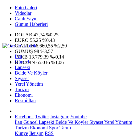
Foto Galeri
Videolar
Canlı Yayın
Günün Haberleri
DOLAR
47,74
%0,25
EURO
55,25
%0,43
G.ALTIN
6.660,55
%2,59
GÜMÜŞ
98
%3,57
İlan
IMKB
13.779,39
%-0,14
Güncel
BITCOIN
65.016
%1,06
Lapseki
Belde Ve Köyler
Siyaset
Yerel Yönetim
Turizm
Ekonomi
Resmî İlan
Facebook
Twitter
Instagram
Youtube
İlan
Güncel
Lapseki
Belde Ve Köyler
Siyaset
Yerel Yönetim
Turizm
Ekonomi
Spor
Tarım
Künye
İletişim
RSS