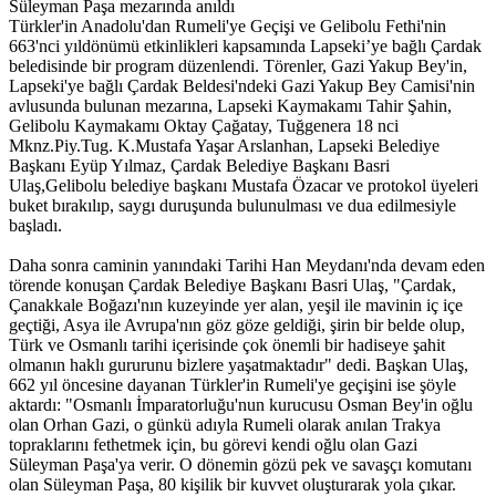
Süleyman Paşa mezarında anıldı
Türkler'in Anadolu'dan Rumeli'ye Geçişi ve Gelibolu Fethi'nin
663'nci yıldönümü etkinlikleri kapsamında Lapseki’ye bağlı Çardak
beledisinde bir program düzenlendi. Törenler, Gazi Yakup Bey'in,
Lapseki'ye bağlı Çardak Beldesi'ndeki Gazi Yakup Bey Camisi'nin
avlusunda bulunan mezarına, Lapseki Kaymakamı Tahir Şahin,
Gelibolu Kaymakamı Oktay Çağatay, Tuğgenera 18 nci
Mknz.Piy.Tug. K.Mustafa Yaşar Arslanhan, Lapseki Belediye
Başkanı Eyüp Yılmaz, Çardak Belediye Başkanı Basri
Ulaş,Gelibolu belediye başkanı Mustafa Özacar ve protokol üyeleri
buket bırakılıp, saygı duruşunda bulunulması ve dua edilmesiyle
başladı.
Daha sonra caminin yanındaki Tarihi Han Meydanı'nda devam eden
törende konuşan Çardak Belediye Başkanı Basri Ulaş, "Çardak,
Çanakkale Boğazı'nın kuzeyinde yer alan, yeşil ile mavinin iç içe
geçtiği, Asya ile Avrupa'nın göz göze geldiği, şirin bir belde olup,
Türk ve Osmanlı tarihi içerisinde çok önemli bir hadiseye şahit
olmanın haklı gururunu bizlere yaşatmaktadır" dedi. Başkan Ulaş,
662 yıl öncesine dayanan Türkler'in Rumeli'ye geçişini ise şöyle
aktardı: "Osmanlı İmparatorluğu'nun kurucusu Osman Bey'in oğlu
olan Orhan Gazi, o günkü adıyla Rumeli olarak anılan Trakya
topraklarını fethetmek için, bu görevi kendi oğlu olan Gazi
Süleyman Paşa'ya verir. O dönemin gözü pek ve savaşçı komutanı
olan Süleyman Paşa, 80 kişilik bir kuvvet oluşturarak yola çıkar.