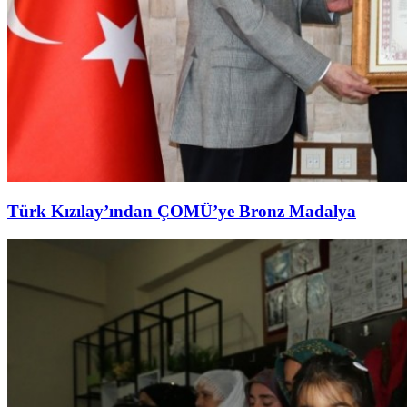
Türk Kızılay’ından ÇOMÜ’ye Bronz Madalya