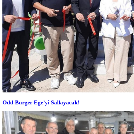
Odd Burger Ege’yi Sallayacak!