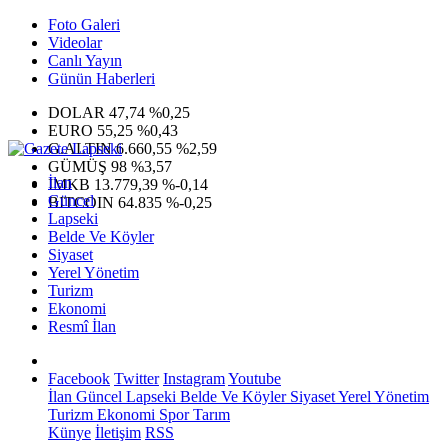
Foto Galeri
Videolar
Canlı Yayın
Günün Haberleri
DOLAR
47,74
%0,25
EURO
55,25
%0,43
G.ALTIN
6.660,55
%2,59
GÜMÜŞ
98
%3,57
İlan
IMKB
13.779,39
%-0,14
Güncel
BITCOIN
64.835
%-0,25
Lapseki
Belde Ve Köyler
Siyaset
Yerel Yönetim
Turizm
Ekonomi
Resmî İlan
Facebook
Twitter
Instagram
Youtube
İlan
Güncel
Lapseki
Belde Ve Köyler
Siyaset
Yerel Yönetim
Turizm
Ekonomi
Spor
Tarım
Künye
İletişim
RSS