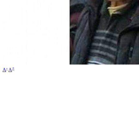
-
+
A
A