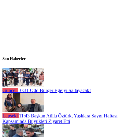
Son Haberler
Güncel
10:31
Odd Burger Ege’yi Sallayacak!
Lapseki
11:43
Başkan Atilla Öztürk, Yaşlılara Saygı Haftası
Kapsamında Büyükleri Ziyaret Etti