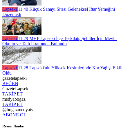
Lapseki
11:40
Küçük Sanayi Sitesi Geleneksel İftar Yemeğini
Düzenledi
Lapseki
11:29
MHP Lapseki İlçe Teşkilatı, Şehitler İçin Mevlit
Okuttu ve Tatlı İkramında Bulundu
Lapseki
11:28
Lapseki'nin Yüksek Kesimlerinde Kar Yağışı Etkili
Oldu
gazetelapseki
BEĞEN
GazeteLapseki
TAKİP ET
medyabogaz
TAKİP ET
@bogazmedyatv
ABONE OL
Resmî İlanlar