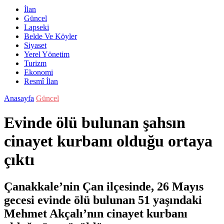
İlan
Güncel
Lapseki
Belde Ve Köyler
Siyaset
Yerel Yönetim
Turizm
Ekonomi
Resmî İlan
Anasayfa
Güncel
Evinde ölü bulunan şahsın
cinayet kurbanı olduğu ortaya
çıktı
Çanakkale’nin Çan ilçesinde, 26 Mayıs
gecesi evinde ölü bulunan 51 yaşındaki
Mehmet Akçalı’nın cinayet kurbanı