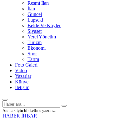
Resmî İlan
İlan
Güncel
Lapseki
Belde Ve Köyler
Siyaset
Yerel Yönetim
Turizm
Ekonomi
Spor
Tarım
Foto Galeri
Video
Yazarlar
Künye
İletişim
Aramak için bir kelime yazınız.
HABER İHBAR