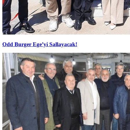
Odd Burger Ege’yi Sallayacak!