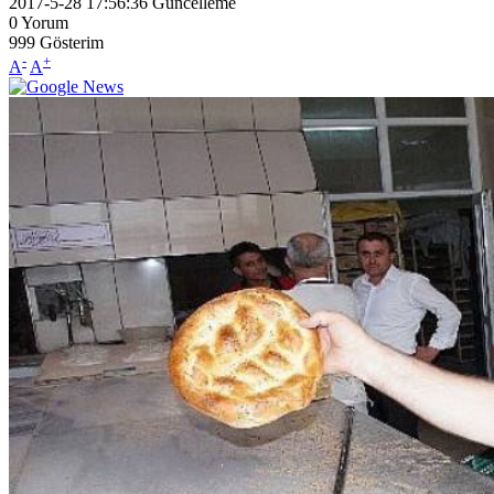
2017-5-28 17:56:36
Güncelleme
0
Yorum
999
Gösterim
-
+
A
A