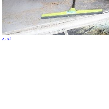
-
+
A
A