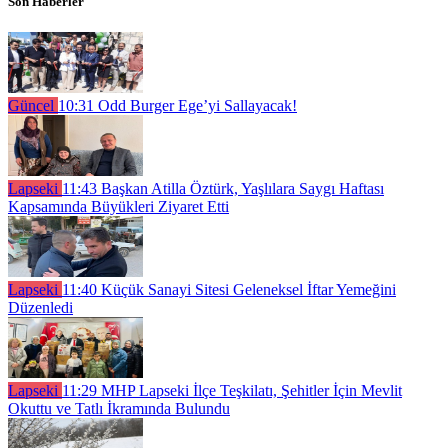
Son Haberler
Güncel
10:31
Odd Burger Ege’yi Sallayacak!
Lapseki
11:43
Başkan Atilla Öztürk, Yaşlılara Saygı Haftası
Kapsamında Büyükleri Ziyaret Etti
Lapseki
11:40
Küçük Sanayi Sitesi Geleneksel İftar Yemeğini
Düzenledi
Lapseki
11:29
MHP Lapseki İlçe Teşkilatı, Şehitler İçin Mevlit
Okuttu ve Tatlı İkramında Bulundu