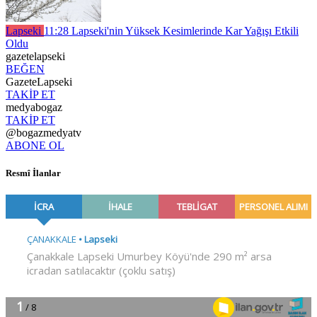
Lapseki
11:28
Lapseki'nin Yüksek Kesimlerinde Kar Yağışı Etkili
Oldu
gazetelapseki
BEĞEN
GazeteLapseki
TAKİP ET
medyabogaz
TAKİP ET
@bogazmedyatv
ABONE OL
Resmî İlanlar