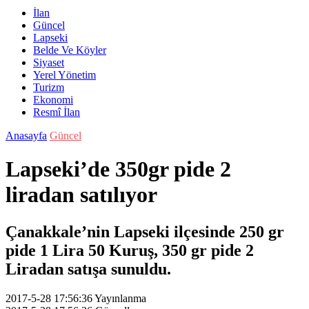
İlan
Güncel
Lapseki
Belde Ve Köyler
Siyaset
Yerel Yönetim
Turizm
Ekonomi
Resmî İlan
Anasayfa
Güncel
Lapseki’de 350gr pide 2
liradan satılıyor
Çanakkale’nin Lapseki ilçesinde 250 gr
pide 1 Lira 50 Kuruş, 350 gr pide 2
Liradan satışa sunuldu.
2017-5-28 17:56:36
Yayınlanma