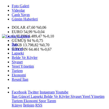
Foto Galeri
Videolar
Canlı Yayın
Günün Haberleri
DOLAR
47,60
%0,06
EURO
54,99
%-0,04
G.ALTIN
6.489,47
%-0,10
GÜMÜŞ
94
%-0,75
İlan
IMKB
13.798,82
%0,70
Güncel
BITCOIN
64.461
%-0,67
Lapseki
Belde Ve Köyler
Siyaset
Yerel Yönetim
Turizm
Ekonomi
Resmî İlan
Facebook
Twitter
Instagram
Youtube
İlan
Güncel
Lapseki
Belde Ve Köyler
Siyaset
Yerel Yönetim
Turizm
Ekonomi
Spor
Tarım
Künye
İletişim
RSS