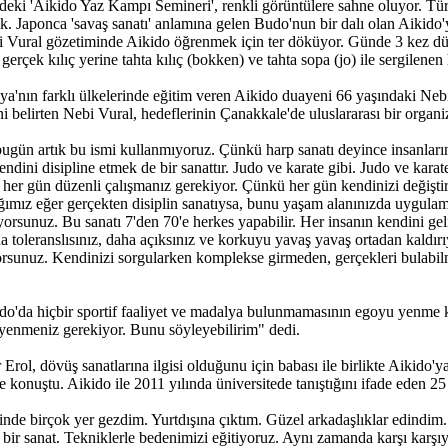
'Aikido Yaz Kampı Semineri', renkli görüntülere sahne oluyor. Türkiye
ek. Japonca 'savaş sanatı' anlamına gelen Budo'nun bir dalı olan Aikido
Nebi Vural gözetiminde Aikido öğrenmek için ter döküyor. Günde 3 kez dü
n gerçek kılıç yerine tahta kılıç (bokken) ve tahta sopa (jo) ile sergilenen
'nın farklı ülkelerinde eğitim veren Aikido duayeni 66 yaşındaki Nebi Vu
belirten Nebi Vural, hedeflerinin Çanakkale'de uluslararası bir organiz
ugün artık bu ismi kullanmıyoruz. Çünkü harp sanatı deyince insanları
ndini disipline etmek de bir sanattır. Judo ve karate gibi. Judo ve kara
, her gün düzenli çalışmanız gerekiyor. Çünkü her gün kendinizi değişt
ğımız eğer gerçekten disiplin sanatıysa, bunu yaşam alanınızda uygulaman
unuz. Bu sanatı 7'den 70'e herkes yapabilir. Her insanın kendini geliş
 toleranslısınız, daha açıksınız ve korkuyu yavaş yavaş ortadan kaldır
sunuz. Kendinizi sorgularken komplekse girmeden, gerçekleri bulabilme
ido'da hiçbir sportif faaliyet ve madalya bulunmamasının egoyu yenme
 yenmeniz gerekiyor. Bunu söyleyebilirim" dedi.
Erol, dövüş sanatlarına ilgisi olduğunu için babası ile birlikte Aikido'ya
konuştu. Aikido ile 2011 yılında üniversitede tanıştığını ifade eden 25
esinde birçok yer gezdim. Yurtdışına çıktım. Güzel arkadaşlıklar edindim
n bir sanat. Tekniklerle bedenimizi eğitiyoruz. Aynı zamanda karşı karşı