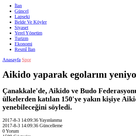
İlan
Güncel
Lapseki
Belde Ve Köyler
Siyaset
Yerel Yönetim
Turizm
Ekonomi
Resmî İlan
Anasayfa
Spor
Aikido yaparak egolarını yeniy
Çanakkale'de, Aikido ve Budo Federasyonu 
ülkelerden katılan 150'ye yakın kişiye Aiki
yenebileceğini söyledi.
2017-8-3 14:09:36
Yayınlanma
2017-8-3 14:09:36
Güncelleme
0
Yorum