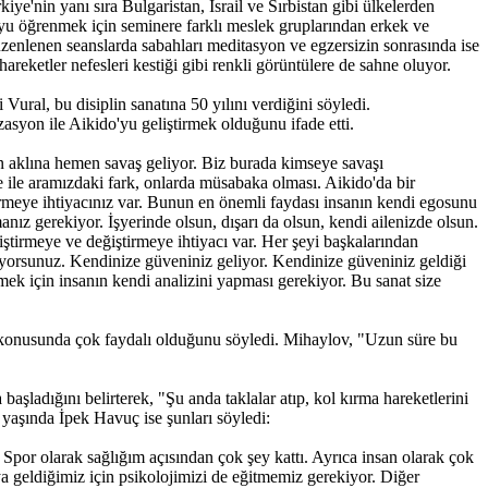
'nin yanı sıra Bulgaristan, İsrail ve Sırbistan gibi ülkelerden
'yu öğrenmek için seminere farklı meslek gruplarından erkek ve
zenlenen seanslarda sabahları meditasyon ve egzersizin sonrasında ise
 hareketler nefesleri kestiği gibi renkli görüntülere de sahne oluyor.
ral, bu disiplin sanatına 50 yılını verdiğini söyledi.
asyon ile Aikido'yu geliştirmek olduğunu ifade etti.
n aklına hemen savaş geliyor. Biz burada kimseye savaşı
te ile aramızdaki fark, onlarda müsabaka olması. Aikido'da bir
irmeye ihtiyacınız var. Bunun en önemli faydası insanın kendi egosunu
ız gerekiyor. İşyerinde olsun, dışarı da olsun, kendi ailenizde olsun.
tirmeye ve değiştirmeye ihtiyacı var. Her şeyi başkalarından
ıyorsunuz. Kendinize güveniniz geliyor. Kendinize güveniniz geldiği
k için insanın kendi analizini yapması gerekiyor. Bu sanat size
 konusunda çok faydalı olduğunu söyledi. Mihaylov, "Uzun süre bu
 başladığını belirterek, "Şu anda taklalar atıp, kol kırma hareketlerini
 yaşında İpek Havuç ise şunları söyledi:
. Spor olarak sağlığım açısından çok şey kattı. Ayrıca insan olarak çok
ya geldiğimiz için psikolojimizi de eğitmemiz gerekiyor. Diğer