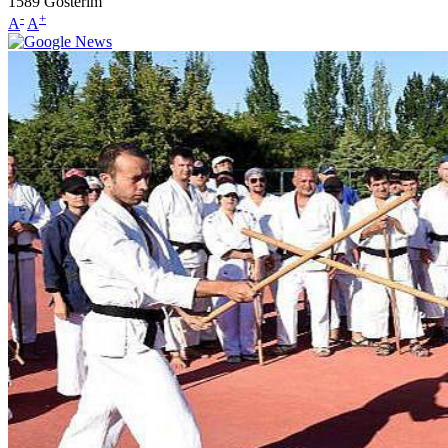
1589
Gösterim
-
+
A
A