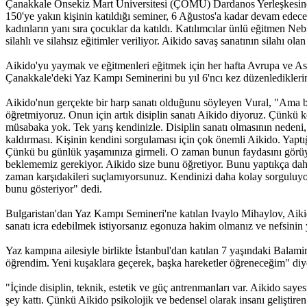
Çanakkale Onsekiz Mart Üniversitesi (ÇOMÜ) Dardanos Yerleşkesindeki 
150'ye yakın kişinin katıldığı seminer, 6 Ağustos'a kadar devam edec
kadınların yanı sıra çocuklar da katıldı. Katılımcılar ünlü eğitmen 
silahlı ve silahsız eğitimler veriliyor. Aikido savaş sanatının silahı ola
Aikido'yu yaymak ve eğitmenleri eğitmek için her hafta Avrupa ve Asya
Çanakkale'deki Yaz Kampı Seminerini bu yıl 6'ncı kez düzenlediklerini 
Aikido'nun gerçekte bir harp sanatı olduğunu söyleyen Vural, "Ama b
öğretmiyoruz. Onun için artık disiplin sanatı Aikido diyoruz. Çünkü ke
müsabaka yok. Tek yarış kendinizle. Disiplin sanatı olmasının nedeni
kaldırması. Kişinin kendini sorgulaması için çok önemli Aikido. Yaptı
Çünkü bu günlük yaşamınıza girmeli. O zaman bunun faydasını görüyors
beklememiz gerekiyor. Aikido size bunu öğretiyor. Bunu yaptıkça daha
zaman karşıdakileri suçlamıyorsunuz. Kendinizi daha kolay sorguluyor
bunu gösteriyor" dedi.
Bulgaristan'dan Yaz Kampı Semineri'ne katılan Ivaylo Mihaylov, Aik
sanatı icra edebilmek istiyorsanız egonuza hakim olmanız ve nefsinin
Yaz kampına ailesiyle birlikte İstanbul'dan katılan 7 yaşındaki Balamir 
öğrendim. Yeni kuşaklara geçerek, başka hareketler öğreneceğim" diye 
"İçinde disiplin, teknik, estetik ve güç antrenmanları var. Aikido say
şey kattı. Çünkü Aikido psikolojik ve bedensel olarak insanı geliştire