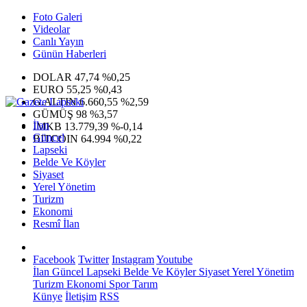
Foto Galeri
Videolar
Canlı Yayın
Günün Haberleri
DOLAR
47,74
%0,25
EURO
55,25
%0,43
G.ALTIN
6.660,55
%2,59
GÜMÜŞ
98
%3,57
İlan
IMKB
13.779,39
%-0,14
Güncel
BITCOIN
64.994
%0,22
Lapseki
Belde Ve Köyler
Siyaset
Yerel Yönetim
Turizm
Ekonomi
Resmî İlan
Facebook
Twitter
Instagram
Youtube
İlan
Güncel
Lapseki
Belde Ve Köyler
Siyaset
Yerel Yönetim
Turizm
Ekonomi
Spor
Tarım
Künye
İletişim
RSS