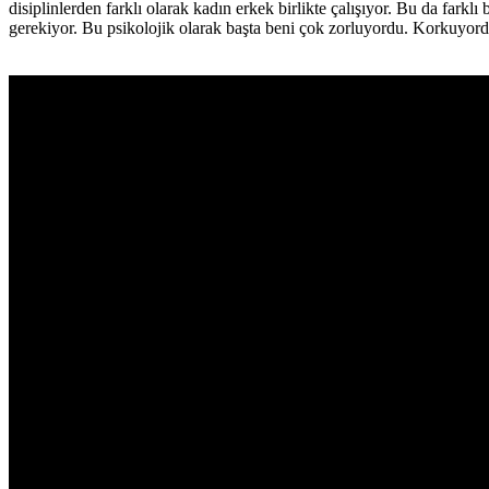
disiplinlerden farklı olarak kadın erkek birlikte çalışıyor. Bu da far
gerekiyor. Bu psikolojik olarak başta beni çok zorluyordu. Korkuy