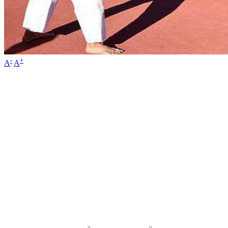
-
+
A
A