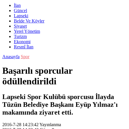
İlan
Güncel
Lapseki
Belde Ve Köyler
Siyaset
Yerel Yönetim
Turizm
Ekonomi
Resmî İlan
Anasayfa
Spor
Başarılı sporcular
ödüllendirildi
Lapseki Spor Kulübü sporcusu İlayda
Tüzün Belediye Başkanı Eyüp Yılmaz'ı
makamında ziyaret etti.
2016-7-28 14:23:42
Yayınlanma