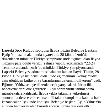
Lapseki Spor Kulübü sporcusu İlayda Tüzün Belediye Başkanı
Eyüp Yılmaz'ı makamında ziyaret etti. 28 kiloda İzmir'de
düzenlenen minikler Türkiye şampiyonasında üçüncü olan İlayda
Tüzün'e para ödülü verildi. Yılmaz yaptığı açıklamada “22-24
Temmuz arasında İzmir’de minikler Türkiye Şampiyonasında
Lapseki Belediyesi adına müsabakalara katılan İlayda Tüzün, 28
kiloda Türkiye üçüncüsü oldu. Judo eğitmenimiz Gökay Yıldız'ı
canı gönülden kutluyor ve başarılarının devamını diliyorum" dedi.
Eğitmen Yıldız seneye düzenlenecek yarışmalarda birincilik
hedeflediklerini dile getirerek " 2 yıl sonra yıldız takımı adına
müsabakalara katılacak. İlayda yıldız takımına yükselmesi
sonucunda derece elde ederse milli takım kamplarına katılma hakkı
kazanacaktır" şeklinde konuştu. Belediye başkanı Eyüp Yılmaz'ın
elinden hediyesini alan başarılı sporcu Tüzün teşekkür etti.