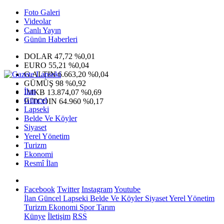
Foto Galeri
Videolar
Canlı Yayın
Günün Haberleri
DOLAR
47,72
%0,01
EURO
55,21
%0,04
G.ALTIN
6.663,20
%0,04
GÜMÜŞ
98
%0,92
İlan
IMKB
13.874,07
%0,69
Güncel
BITCOIN
64.960
%0,17
Lapseki
Belde Ve Köyler
Siyaset
Yerel Yönetim
Turizm
Ekonomi
Resmî İlan
Facebook
Twitter
Instagram
Youtube
İlan
Güncel
Lapseki
Belde Ve Köyler
Siyaset
Yerel Yönetim
Turizm
Ekonomi
Spor
Tarım
Künye
İletişim
RSS