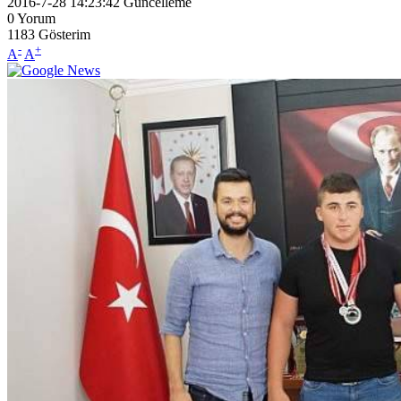
2016-7-28 14:23:42
Güncelleme
0
Yorum
1183
Gösterim
-
+
A
A