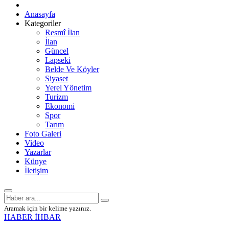
Anasayfa
Kategoriler
Resmî İlan
İlan
Güncel
Lapseki
Belde Ve Köyler
Siyaset
Yerel Yönetim
Turizm
Ekonomi
Spor
Tarım
Foto Galeri
Video
Yazarlar
Künye
İletişim
Aramak için bir kelime yazınız.
HABER İHBAR