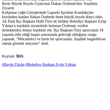
Beste Büyük Boyda Üçüncüsü Hakan Özdemir'den Teşekkür
Ziyareti
Kırkpınar yağlı Güreşlerinde Lapseki ilçesinin Kundakçılar
köyünden katılan Hakan Özdemir deste büyük boyda ikinci oldu.
Ak Parti İlçe Başkanı Halil Özer ile birlikte Belediye Başkanı Eyüp
Yılmaz'a teşekkür ziyaretinde bulunan Özdemir, verilen
desteklerden dolayı teşekkür etti. İlçe Başkanı Özer sporcunun 18
yaşında elde ettiği başarı sonrasında geleceği olduğuna vurgu
yaparak, “Mücadeleci ve hırslı bir sporcumuz. İnşallah başpehlivan
olarak görmek istiyoruz" dedi.
Kaynak:
İHA
#İlayda Tüzün
#Belediye Başkanı Eyüp Yılmaz