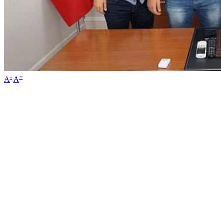
-
+
A
A