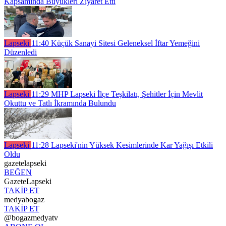
Kapsamında Büyükleri Ziyaret Etti
Lapseki
11:40
Küçük Sanayi Sitesi Geleneksel İftar Yemeğini
Düzenledi
Lapseki
11:29
MHP Lapseki İlçe Teşkilatı, Şehitler İçin Mevlit
Okuttu ve Tatlı İkramında Bulundu
Lapseki
11:28
Lapseki'nin Yüksek Kesimlerinde Kar Yağışı Etkili
Oldu
gazetelapseki
BEĞEN
GazeteLapseki
TAKİP ET
medyabogaz
TAKİP ET
@bogazmedyatv