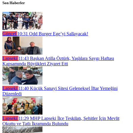
Son Haberler
Güncel
10:31
Odd Burger Ege’yi Sallayacak!
Lapseki
11:43
Başkan Atilla Öztürk, Yaşlılara Saygı Haftası
Kapsamında Büyükleri Ziyaret Etti
Lapseki
11:40
Küçük Sanayi Sitesi Geleneksel İftar Yemeğini
Düzenledi
Lapseki
11:29
MHP Lapseki İlçe Teşkilatı, Şehitler İçin Mevlit
Okuttu ve Tatlı İkramında Bulundu