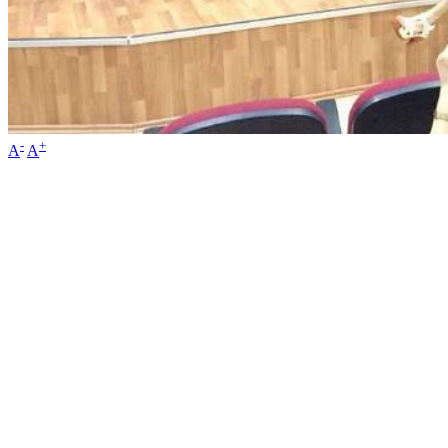
-
+
A
A