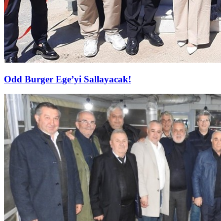
Odd Burger Ege’yi Sallayacak!