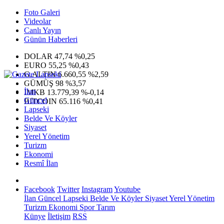
Foto Galeri
Videolar
Canlı Yayın
Günün Haberleri
DOLAR
47,74
%0,25
EURO
55,25
%0,43
G.ALTIN
6.660,55
%2,59
GÜMÜŞ
98
%3,57
İlan
IMKB
13.779,39
%-0,14
Güncel
BITCOIN
65.116
%0,41
Lapseki
Belde Ve Köyler
Siyaset
Yerel Yönetim
Turizm
Ekonomi
Resmî İlan
Facebook
Twitter
Instagram
Youtube
İlan
Güncel
Lapseki
Belde Ve Köyler
Siyaset
Yerel Yönetim
Turizm
Ekonomi
Spor
Tarım
Künye
İletişim
RSS