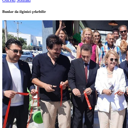
Önceki
Sonraki
Bunlar da ilginizi çekebilir