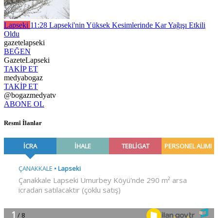
Lapseki
11:28
Lapseki'nin Yüksek Kesimlerinde Kar Yağışı Etkili
Oldu
gazetelapseki
BEĞEN
GazeteLapseki
TAKİP ET
medyabogaz
TAKİP ET
@bogazmedyatv
ABONE OL
Resmî İlanlar