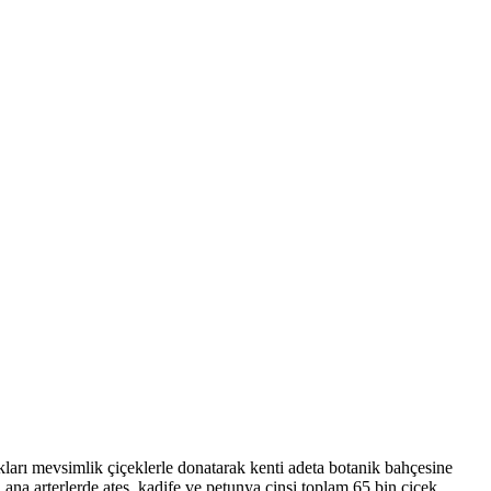
ları mevsimlik çiçeklerle donatarak kenti adeta botanik bahçesine
ana arterlerde ateş, kadife ve petunya cinsi toplam 65 bin çiçek