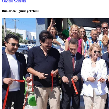
Önceki
Sonraki
Bunlar da ilginizi çekebilir