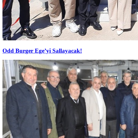
Odd Burger Ege’yi Sallayacak!