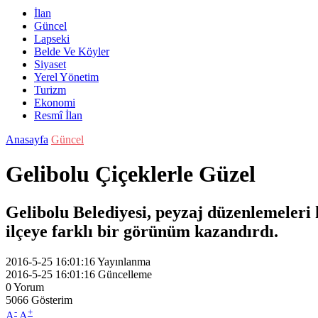
İlan
Güncel
Lapseki
Belde Ve Köyler
Siyaset
Yerel Yönetim
Turizm
Ekonomi
Resmî İlan
Anasayfa
Güncel
Gelibolu Çiçeklerle Güzel
Gelibolu Belediyesi, peyzaj düzenlemeleri 
ilçeye farklı bir görünüm kazandırdı.
2016-5-25 16:01:16
Yayınlanma
2016-5-25 16:01:16
Güncelleme
0
Yorum
5066
Gösterim
-
+
A
A