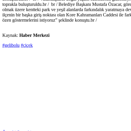
toprakla buluşturuldu.br / br / Belediye Başkanı Mustafa Özacar, göreve 
olmak üzere kentteki park ve yeşil alanlarda farkındalık yaratmaya d
ilçenin bir başka giriş noktası olan Kore Kahramanları Caddesi ile fark
özen göstermelerini istiyoruz” şeklinde konuştu.br /
Kaynak:
Haber Merkezi
#gelibolu
#çiçek