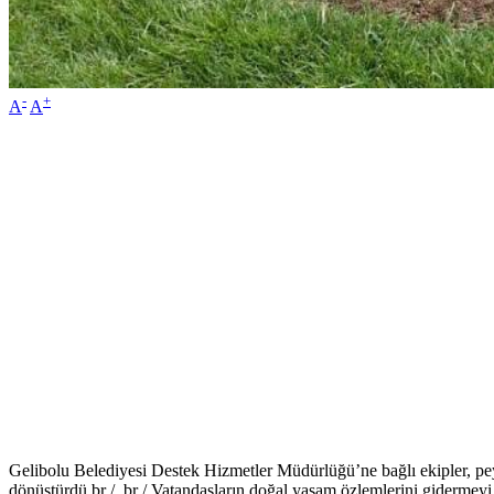
-
+
A
A
Gelibolu Belediyesi Destek Hizmetler Müdürlüğü’ne bağlı ekipler, pey
dönüştürdü.br / br / Vatandaşların doğal yaşam özlemlerini gidermeyi a