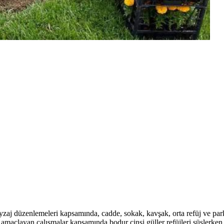
zaj düzenlemeleri kapsamında, cadde, sokak, kavşak, orta refüj ve park
maçlayan çalışmalar kapsamında bodur cinsi güller refüjleri süslerken, 