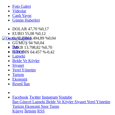
Foto Galeri
Videolar
Canlı Yayın
Günün Haberleri
DOLAR
47,70
%0,17
EURO
55,08
%0,12
G.ALTIN
6.494,89
%0,04
GÜMÜŞ
94
%0,04
İlan
IMKB
13.798,82
%0,70
Güncel
BITCOIN
64.457
%-0,42
Lapseki
Belde Ve Köyler
Siyaset
Yerel Yönetim
Turizm
Ekonomi
Resmî İlan
Facebook
Twitter
Instagram
Youtube
İlan
Güncel
Lapseki
Belde Ve Köyler
Siyaset
Yerel Yönetim
Turizm
Ekonomi
Spor
Tarım
Künye
İletişim
RSS