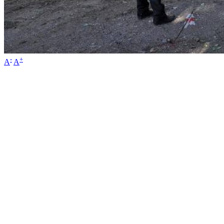
-
+
A
A