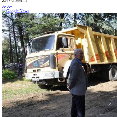
2547
Gösterim
-
+
A
A