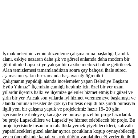
İş makinelerinin zemin düzenleme çalışmalarına başladığı Çamlık
alanı, eskiye nazaran daha şık ve görsel anlamda daha modern bir
görünümle Lapseki’ye yakışır bir cazibe merkezi haline getirilecek.
Alan temizlemesi tamamlandıktan sonra çay bahçesi ihale süreci
aşamasının yakın bir zamanda başlayacağı öğrenildi.
Çalışmanın yapıldığı alanda incelemeler yapan Belediye Başkanı
Eyüp Yılmaz” İlçemizin çamlığı hepimiz için özel bir yer uzun
yıllardır ilçemiz halkı ve ilçemize gelenler hizmet etmiş bir güzel ve
şirin bir yer. Ancak son yıllarda iyi hizmet verememeye başlamıştı ve
alanda bulunan tesisler de çok iyi bir tesis değildi biz şimdi burasıyla
ilgili yeni bir çalışma yaptık ve projelerimiz hazır 15- 20 gün
içerisinde de ihaleye çıkacağız ve buraya güzel bir proje hazırladık
bu proje Lapsekililere ve Lapseki’ye hizmet edebilecek bir proje. Bu
proje içerisinde insanların rahatlıkla yemek yiyebilecekleri, kahvaltı
yapabilecekleri güzel alanlar ayrıca çocukların koşup oynayabileceği
ve en önemlisinde kapalı ve açık düğün yapılabileceği yerler ile ilgili