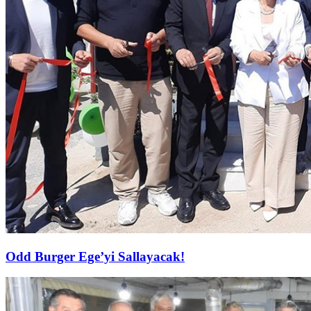
Odd Burger Ege’yi Sallayacak!