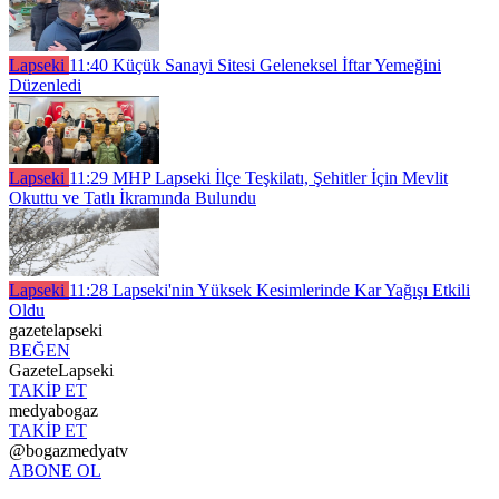
Lapseki
11:40
Küçük Sanayi Sitesi Geleneksel İftar Yemeğini
Düzenledi
Lapseki
11:29
MHP Lapseki İlçe Teşkilatı, Şehitler İçin Mevlit
Okuttu ve Tatlı İkramında Bulundu
Lapseki
11:28
Lapseki'nin Yüksek Kesimlerinde Kar Yağışı Etkili
Oldu
gazetelapseki
BEĞEN
GazeteLapseki
TAKİP ET
medyabogaz
TAKİP ET
@bogazmedyatv
ABONE OL