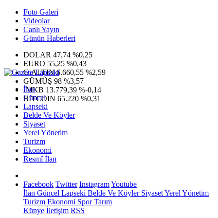
Foto Galeri
Videolar
Canlı Yayın
Günün Haberleri
DOLAR
47,74
%0,25
EURO
55,25
%0,43
G.ALTIN
6.660,55
%2,59
GÜMÜŞ
98
%3,57
İlan
IMKB
13.779,39
%-0,14
Güncel
BITCOIN
65.220
%0,31
Lapseki
Belde Ve Köyler
Siyaset
Yerel Yönetim
Turizm
Ekonomi
Resmî İlan
Facebook
Twitter
Instagram
Youtube
İlan
Güncel
Lapseki
Belde Ve Köyler
Siyaset
Yerel Yönetim
Turizm
Ekonomi
Spor
Tarım
Künye
İletişim
RSS