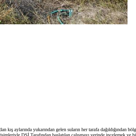
an kış aylarında yukarından gelen suların her tarafa dağıldığından bölg
şimleriyle DSİ Tarafından başlatılan çalışmayı yerinde incelemek ve b