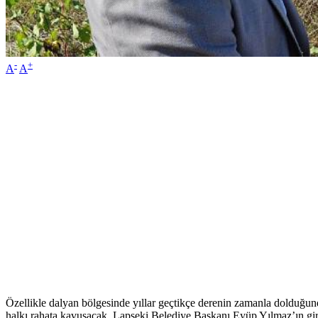
-
+
A
A
Özellikle dalyan bölgesinde yıllar geçtikçe derenin zamanla dolduğund
halkı rahata kavuşacak. Lapseki Belediye Başkanı Eyüp Yılmaz’ın giri