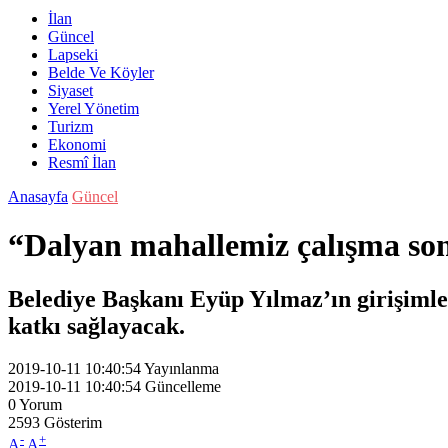
İlan
Güncel
Lapseki
Belde Ve Köyler
Siyaset
Yerel Yönetim
Turizm
Ekonomi
Resmî İlan
Anasayfa
Güncel
“Dalyan mahallemiz çalışma so
Belediye Başkanı Eyüp Yılmaz’ın girişimler
katkı sağlayacak.
2019-10-11 10:40:54
Yayınlanma
2019-10-11 10:40:54
Güncelleme
0
Yorum
2593
Gösterim
-
+
A
A