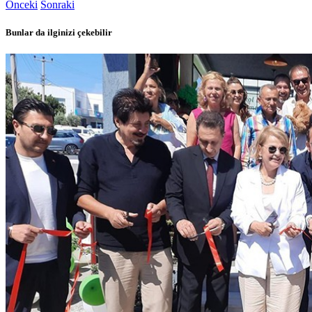
Önceki
Sonraki
Bunlar da ilginizi çekebilir