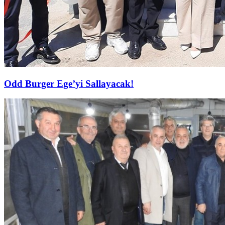
Odd Burger Ege’yi Sallayacak!