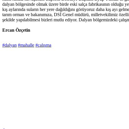
dalyan bölgesinde olmak üzere birde eski salça fabrikasının olduğu y
kış aylarında suların her yere dağıldığını görüyoruz daha kış ayı gel
tarım orman ve bakanımıza, DSİ Genel müdürü, milletvekilimiz özellik
şekilde yapılabilmesi bizleri mutlu ediyor. Dalyan bölgemizdeki çalışm
Ercan Özçetin
#dalyan
#mahalle
#çalışma