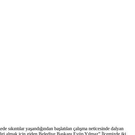
ede sıkıntılar yaşandığından başlatılan çalışma neticesinde dalyan
ilgi almak için giden Belediye Başkanı Eyüp Yılmaz” İlçemizde iki