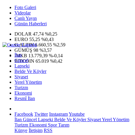
Foto Galeri
Videolar
Canlı Yayın
Günün Haberleri
DOLAR
47,74
%0,25
EURO
55,25
%0,43
G.ALTIN
6.660,55
%2,59
GÜMÜŞ
98
%3,57
İlan
IMKB
13.779,39
%-0,14
Güncel
BITCOIN
65.019
%0,42
Lapseki
Belde Ve Köyler
Siyaset
Yerel Yönetim
Turizm
Ekonomi
Resmî İlan
Facebook
Twitter
Instagram
Youtube
İlan
Güncel
Lapseki
Belde Ve Köyler
Siyaset
Yerel Yönetim
Turizm
Ekonomi
Spor
Tarım
Künye
İletişim
RSS