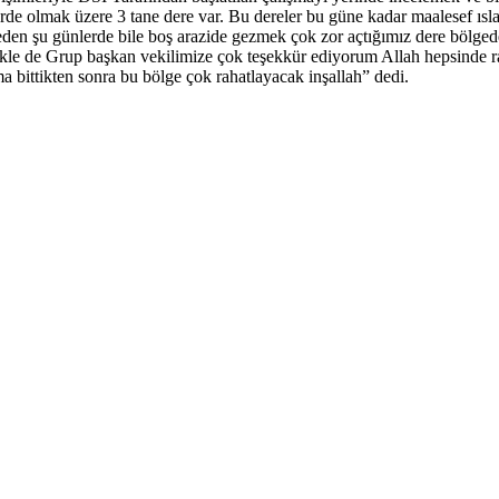
erde olmak üzere 3 tane dere var. Bu dereler bu güne kadar maalesef ıs
meden şu günlerde bile boş arazide gezmek çok zor açtığımız dere bölged
le de Grup başkan vekilimize çok teşekkür ediyorum Allah hepsinde razı
a bittikten sonra bu bölge çok rahatlayacak inşallah” dedi.