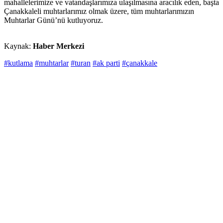
mahallelerimize ve vatandaşlarımıza ulaşılmasına aracılık eden, başta
Çanakkaleli muhtarlarımız olmak üzere, tüm muhtarlarımızın
Muhtarlar Günü’nü kutluyoruz.
Kaynak:
Haber Merkezi
#kutlama
#muhtarlar
#turan
#ak parti
#çanakkale