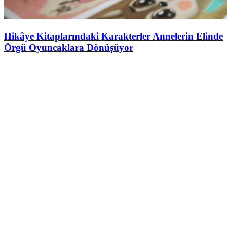
Hikâye Kitaplarındaki Karakterler Annelerin Elinde
Örgü Oyuncaklara Dönüşüyor