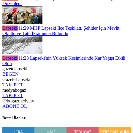
Düzenledi
Lapseki
11:29
MHP Lapseki İlçe Teşkilatı, Şehitler İçin Mevlit
Okuttu ve Tatlı İkramında Bulundu
Lapseki
11:28
Lapseki'nin Yüksek Kesimlerinde Kar Yağışı Etkili
Oldu
gazetelapseki
BEĞEN
GazeteLapseki
TAKİP ET
medyabogaz
TAKİP ET
@bogazmedyatv
ABONE OL
Resmî İlanlar