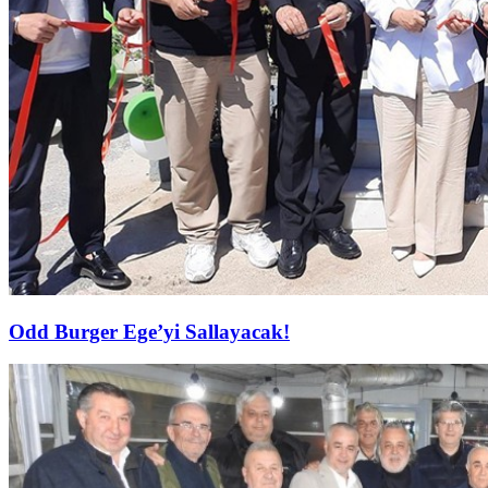
Odd Burger Ege’yi Sallayacak!