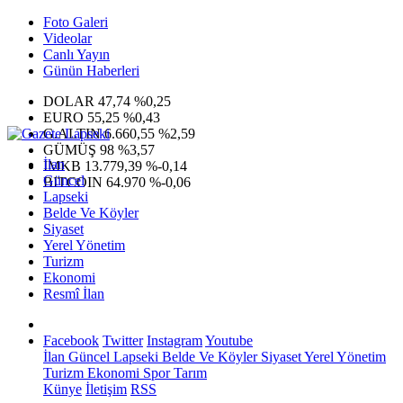
Foto Galeri
Videolar
Canlı Yayın
Günün Haberleri
DOLAR
47,74
%0,25
EURO
55,25
%0,43
G.ALTIN
6.660,55
%2,59
GÜMÜŞ
98
%3,57
İlan
IMKB
13.779,39
%-0,14
Güncel
BITCOIN
64.970
%-0,06
Lapseki
Belde Ve Köyler
Siyaset
Yerel Yönetim
Turizm
Ekonomi
Resmî İlan
Facebook
Twitter
Instagram
Youtube
İlan
Güncel
Lapseki
Belde Ve Köyler
Siyaset
Yerel Yönetim
Turizm
Ekonomi
Spor
Tarım
Künye
İletişim
RSS