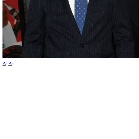
-
+
A
A