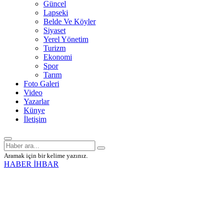
Güncel
Lapseki
Belde Ve Köyler
Siyaset
Yerel Yönetim
Turizm
Ekonomi
Spor
Tarım
Foto Galeri
Video
Yazarlar
Künye
İletişim
Aramak için bir kelime yazınız.
HABER İHBAR