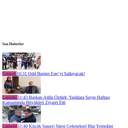
Son Haberler
Güncel
10:31
Odd Burger Ege’yi Sallayacak!
Lapseki
11:43
Başkan Atilla Öztürk, Yaşlılara Saygı Haftası
Kapsamında Büyükleri Ziyaret Etti
Lapseki
11:40
Küçük Sanayi Sitesi Geleneksel İftar Yemeğini