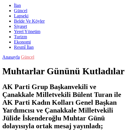
İlan
Güncel
Lapseki
Belde Ve Köyler
Siyaset
Yerel Yönetim
Turizm
Ekonomi
Resmî İlan
Anasayfa
Güncel
Muhtarlar Gününü Kutladılar
AK Parti Grup Başkanvekili ve
Çanakkale Milletvekili Bülent Turan ile
AK Parti Kadın Kolları Genel Başkan
Yardımcısı ve Çanakkale Milletvekili
Jülide İskenderoğlu Muhtar Günü
dolayısıyla ortak mesaj yayınladı;