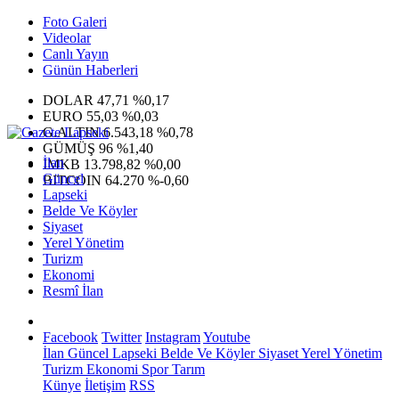
Foto Galeri
Videolar
Canlı Yayın
Günün Haberleri
DOLAR
47,71
%0,17
EURO
55,03
%0,03
G.ALTIN
6.543,18
%0,78
GÜMÜŞ
96
%1,40
İlan
IMKB
13.798,82
%0,00
Güncel
BITCOIN
64.270
%-0,60
Lapseki
Belde Ve Köyler
Siyaset
Yerel Yönetim
Turizm
Ekonomi
Resmî İlan
Facebook
Twitter
Instagram
Youtube
İlan
Güncel
Lapseki
Belde Ve Köyler
Siyaset
Yerel Yönetim
Turizm
Ekonomi
Spor
Tarım
Künye
İletişim
RSS