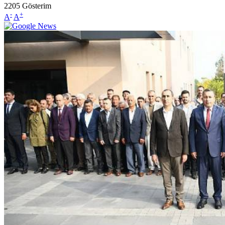
2205
Gösterim
-
+
A
A