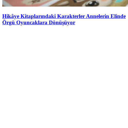
Hikâye Kitaplarındaki Karakterler Annelerin Elinde
Örgü Oyuncaklara Dönüşüyor