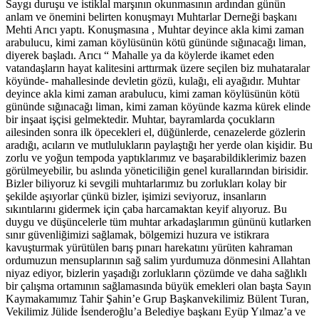
Saygı duruşu ve istiklal marşının okunmasının ardından günün
anlam ve önemini belirten konuşmayı Muhtarlar Derneği başkanı
Mehti Arıcı yaptı. Konuşmasına , Muhtar deyince akla kimi zaman
arabulucu, kimi zaman köylüsünün kötü gününde sığınacağı liman,
diyerek başladı. Arıcı “ Mahalle ya da köylerde ikamet eden
vatandaşların hayat kalitesini arttırmak üzere seçilen biz muhataralar
köyünde- mahallesinde devletin gözü, kulağı, eli ayağıdır. Muhtar
deyince akla kimi zaman arabulucu, kimi zaman köylüsünün kötü
gününde sığınacağı liman, kimi zaman köyünde kazma kürek elinde
bir inşaat işçisi gelmektedir. Muhtar, bayramlarda çocukların
ailesinden sonra ilk öpecekleri el, düğünlerde, cenazelerde gözlerin
aradığı, acıların ve mutlulukların paylaştığı her yerde olan kişidir. Bu
zorlu ve yoğun tempoda yaptıklarımız ve başarabildiklerimiz bazen
görülmeyebilir, bu aslında yöneticiliğin genel kurallarından birisidir.
Bizler biliyoruz ki sevgili muhtarlarımız bu zorlukları kolay bir
şekilde aşıyorlar çünkü bizler, işimizi seviyoruz, insanların
sıkıntılarını gidermek için çaba harcamaktan keyif alıyoruz. Bu
duygu ve düşüncelerle tüm muhtar arkadaşlarımın gününü kutlarken
sınır güvenliğimizi sağlamak, bölgemizi huzura ve istikrara
kavuşturmak yürütülen barış pınarı harekatını yürüten kahraman
ordumuzun mensuplarının sağ salim yurdumuza dönmesini Allahtan
niyaz ediyor, bizlerin yaşadığı zorlukların çözümde ve daha sağlıklı
bir çalışma ortamının sağlamasında büyük emekleri olan başta Sayın
Kaymakamımız Tahir Şahin’e Grup Başkanvekilimiz Bülent Turan,
Vekilimiz Jülide İsenderoğlu’a Belediye başkanı Eyüp Yılmaz’a ve