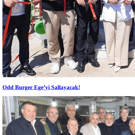
Odd Burger Ege’yi Sallayacak!