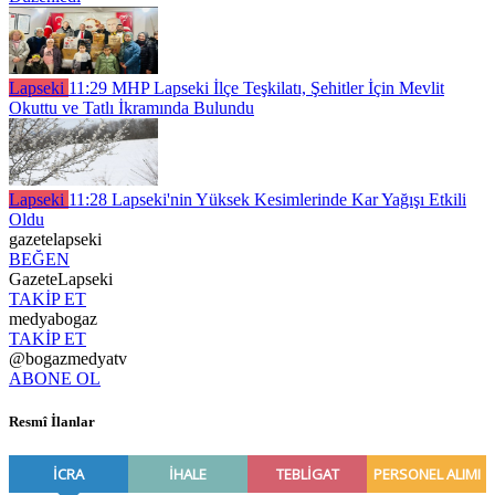
Lapseki
11:29
MHP Lapseki İlçe Teşkilatı, Şehitler İçin Mevlit
Okuttu ve Tatlı İkramında Bulundu
Lapseki
11:28
Lapseki'nin Yüksek Kesimlerinde Kar Yağışı Etkili
Oldu
gazetelapseki
BEĞEN
GazeteLapseki
TAKİP ET
medyabogaz
TAKİP ET
@bogazmedyatv
ABONE OL
Resmî İlanlar