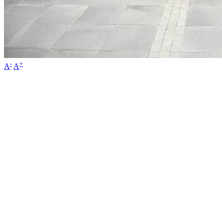
-
+
A
A