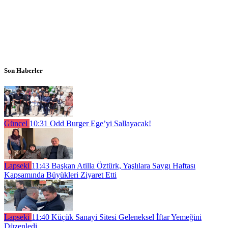
Son Haberler
Güncel
10:31
Odd Burger Ege’yi Sallayacak!
Lapseki
11:43
Başkan Atilla Öztürk, Yaşlılara Saygı Haftası
Kapsamında Büyükleri Ziyaret Etti
Lapseki
11:40
Küçük Sanayi Sitesi Geleneksel İftar Yemeğini
Düzenledi