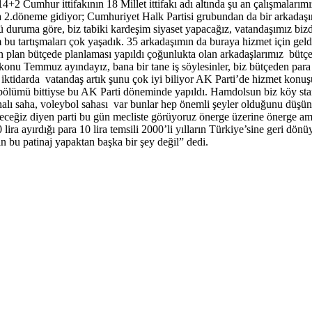
+2 Cumhur ittifakının 18 Millet ittifakı adı altında şu an çalışmalarım
da 2.döneme gidiyor; Cumhuriyet Halk Partisi grubundan da bir arkada
ü duruma göre, biz tabiki kardeşim siyaset yapacağız, vatandaşımız biz
bu tartışmaları çok yaşadık. 35 arkadaşımın da buraya hizmet için gel
 plan bütçede planlaması yapıldı çoğunlukta olan arkadaşlarımız bütç
iz konu Temmuz ayındayız, bana bir tane iş söylesinler, biz bütçeden pa
 iktidarda vatandaş artık şunu çok iyi biliyor AK Parti’de hizmet konuşun
bölümü bittiyse bu AK Parti döneminde yapıldı. Hamdolsun biz köy stan
n halı saha, voleybol sahası var bunlar hep önemli şeyler olduğunu düş
edeceğiz diyen parti bu gün mecliste görüyoruz önerge üzerine önerge am
ira ayırdığı para 10 lira temsili 2000’li yılların Türkiye’sine geri dön
n bu patinaj yapaktan başka bir şey değil” dedi.