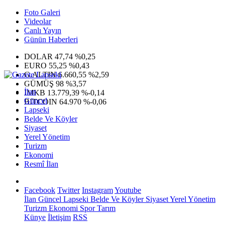
Foto Galeri
Videolar
Canlı Yayın
Günün Haberleri
DOLAR
47,74
%0,25
EURO
55,25
%0,43
G.ALTIN
6.660,55
%2,59
GÜMÜŞ
98
%3,57
İlan
IMKB
13.779,39
%-0,14
Güncel
BITCOIN
64.970
%-0,06
Lapseki
Belde Ve Köyler
Siyaset
Yerel Yönetim
Turizm
Ekonomi
Resmî İlan
Facebook
Twitter
Instagram
Youtube
İlan
Güncel
Lapseki
Belde Ve Köyler
Siyaset
Yerel Yönetim
Turizm
Ekonomi
Spor
Tarım
Künye
İletişim
RSS