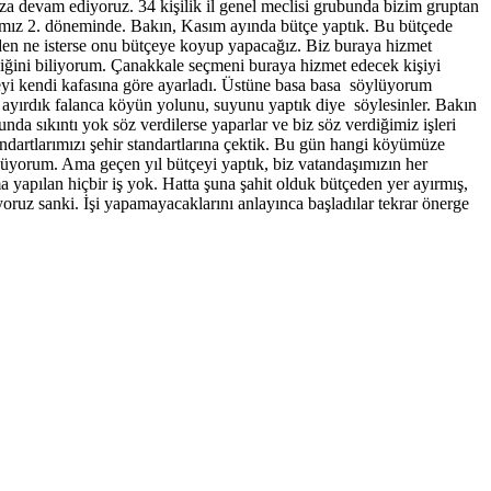
ıza devam ediyoruz. 34 kişilik il genel meclisi grubunda bizim gruptan
şımız 2. döneminde. Bakın, Kasım ayında bütçe yaptık. Bu bütçede
den ne isterse onu bütçeye koyup yapacağız. Biz buraya hizmet
diğini biliyorum. Çanakkale seçmeni buraya hizmet edecek kişiyi
eyi kendi kafasına göre ayarladı. Üstüne basa basa söylüyorum
ra ayırdık falanca köyün yolunu, suyunu yaptık diye söylesinler. Bakın
da sıkıntı yok söz verdilerse yaparlar ve biz söz verdiğimiz işleri
dartlarımızı şehir standartlarına çektik. Bu gün hangi köyümüze
ünüyorum. Ama geçen yıl bütçeyi yaptık, biz vatandaşımızın her
a yapılan hiçbir iş yok. Hatta şuna şahit olduk bütçeden yer ayırmış,
üyoruz sanki. İşi yapamayacaklarını anlayınca başladılar tekrar önerge