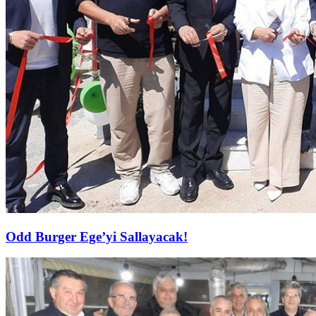
Odd Burger Ege’yi Sallayacak!