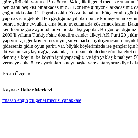
göre yürütebiliyorduk. Bu dönem 34 kişilik il genel meclis grubunun 14
ben dahil beş kişi bir arkadaşımız 3. Döneme gidiyor 4 arkadaşımız 
çoğunlukta olan CHP grubu oldu. Yol-su kanalının bütçelerini o günk
yapmak için geldik. Ben geçtiğimiz yıl plan-bütçe komisyonundaydım 
buraya getirir eyvallah, ama bunu uygulamada göstermek lazım. Bakın
kendilerine göre ayarladılar ve nokta atışı yaptılar. Bu gün geldiğim
2000’li yılların Türkiye’sine döndürmesinler ülkeyi AK Parti 20 yıldır
yapıyoruz, eğer köylerimizin yol, su ve parke taş döşemesinin büyük 
giderseniz gidin oyun parktı var, büyük köylerimizde ise gençler içi
ihtiyacını karşılayacağız, vatandaşlarımızın taleplerine göre hareket 
denmiş a köyün, be köyün işini yapacağız ve işin yaklaşık maliyeti 50 l
vermeye daha önce ayırdıkları parayı başka yere aktarıyoruz diye bakı
Ercan Özçetin
Kaynak:
Haber Merkezi
#hasan engin
#il genel meclisi çanakkale