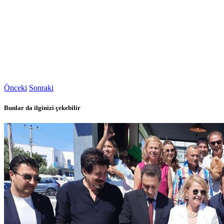
Önceki
Sonraki
Bunlar da ilginizi çekebilir