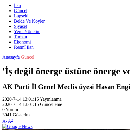
İlan
Güncel
Lapseki
Belde Ve Köyler
Siyaset
Yerel Yönetim
Turizm
Ekonomi
Resmî İlan
Anasayfa
Güncel
'İş değil önerge üstüne önerge v
AK Parti İl Genel Meclis üyesi Hasan Engin
2020-7-14 13:01:15
Yayınlanma
2020-7-14 13:01:15
Güncelleme
0
Yorum
3041
Gösterim
-
+
A
A