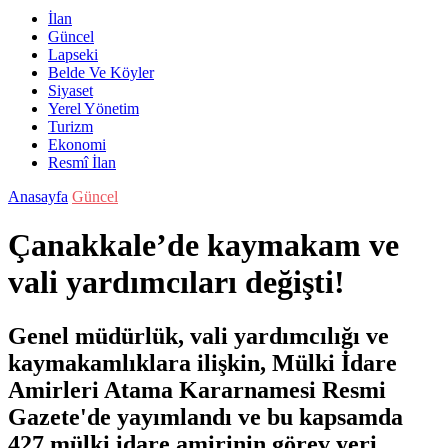
İlan
Güncel
Lapseki
Belde Ve Köyler
Siyaset
Yerel Yönetim
Turizm
Ekonomi
Resmî İlan
Anasayfa
Güncel
Çanakkale’de kaymakam ve
vali yardımcıları değişti!
Genel müdürlük, vali yardımcılığı ve
kaymakamlıklara ilişkin, Mülki İdare
Amirleri Atama Kararnamesi Resmi
Gazete'de yayımlandı ve bu kapsamda
427 mülki idare amirinin görev yeri