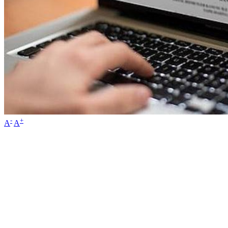
-
+
A
A