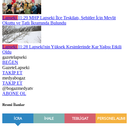
Lapseki
11:29
MHP Lapseki İlçe Teşkilatı, Şehitler İçin Mevlit
Okuttu ve Tatlı İkramında Bulundu
Lapseki
11:28
Lapseki'nin Yüksek Kesimlerinde Kar Yağışı Etkili
Oldu
gazetelapseki
BEĞEN
GazeteLapseki
TAKİP ET
medyabogaz
TAKİP ET
@bogazmedyatv
ABONE OL
Resmî İlanlar