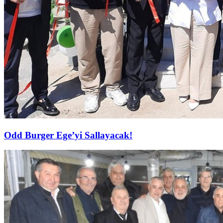
Odd Burger Ege’yi Sallayacak!