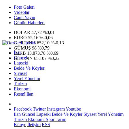
Foto Galeri
Videolar
Canlı Yayın
Günün Haberleri
DOLAR
47,72
%0,01
EURO
55,16
%-0,06
G.ALTIN
6.652,10
%-0,13
GÜMÜŞ
98
%0,79
İlan
IMKB
13.873,78
%0,69
Güncel
BITCOIN
65.107
%0,22
Lapseki
Belde Ve Köyler
Siyaset
Yerel Yönetim
Turizm
Ekonomi
Resmî İlan
Facebook
Twitter
Instagram
Youtube
İlan
Güncel
Lapseki
Belde Ve Köyler
Siyaset
Yerel Yönetim
Turizm
Ekonomi
Spor
Tarım
Künye
İletişim
RSS