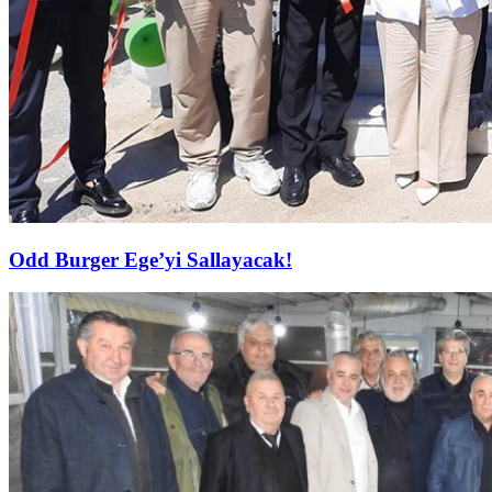
Odd Burger Ege’yi Sallayacak!