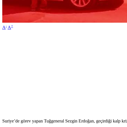
-
+
A
A
Suriye’de görev yapan Tuğgeneral Sezgin Erdoğan, geçirdiği kalp krizi