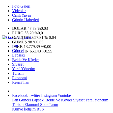
Foto Galeri
Videolar
Canlı Yayın
Günün Haberleri
DOLAR
47,73
%0,03
EURO
55,20
%0,01
G.ALTIN
6.657,81
%-0,04
GÜMÜŞ
98
%0,65
İlan
IMKB
13.779,39
%0,00
Güncel
BITCOIN
65.143
%0,55
Lapseki
Belde Ve Köyler
Siyaset
Yerel Yönetim
Turizm
Ekonomi
Resmî İlan
Facebook
Twitter
Instagram
Youtube
İlan
Güncel
Lapseki
Belde Ve Köyler
Siyaset
Yerel Yönetim
Turizm
Ekonomi
Spor
Tarım
Künye
İletişim
RSS