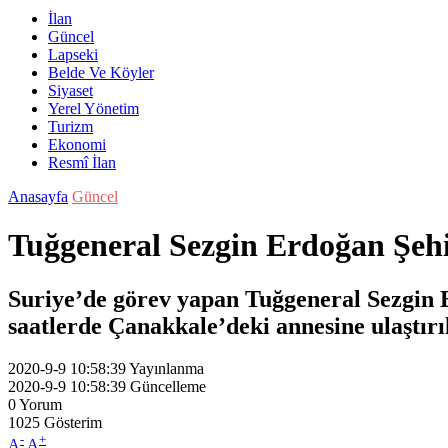
İlan
Güncel
Lapseki
Belde Ve Köyler
Siyaset
Yerel Yönetim
Turizm
Ekonomi
Resmî İlan
Anasayfa
Güncel
Tuğgeneral Sezgin Erdoğan Şeh
Suriye’de görev yapan Tuğgeneral Sezgin Er
saatlerde Çanakkale’deki annesine ulaştırıl
2020-9-9 10:58:39
Yayınlanma
2020-9-9 10:58:39
Güncelleme
0
Yorum
1025
Gösterim
-
+
A
A