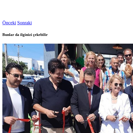
Önceki
Sonraki
Bunlar da ilginizi çekebilir