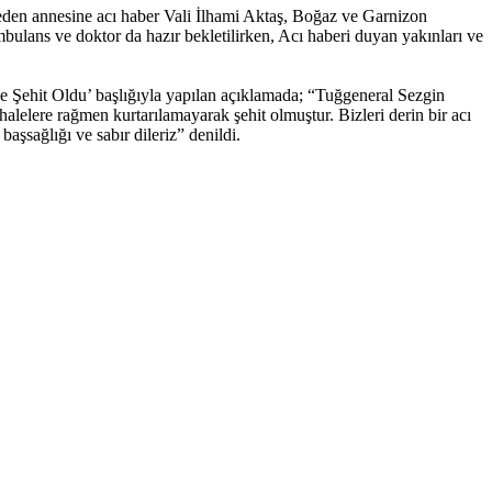
eden annesine acı haber Vali İlhami Aktaş, Boğaz ve Garnizon
ambulans ve doktor da hazır bekletilirken, Acı haberi duyan yakınları ve
Şehit Oldu’ başlığıyla yapılan açıklamada; “Tuğgeneral Sezgin
alelere rağmen kurtarılamayarak şehit olmuştur. Bizleri derin bir acı
aşsağlığı ve sabır dileriz” denildi.