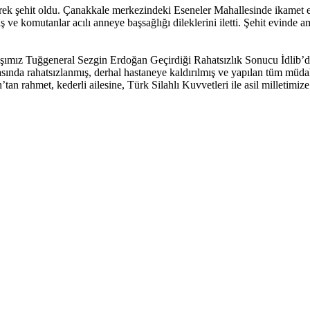
rek şehit oldu. Çanakkale merkezindeki Eseneler Mahallesinde ikamet 
 ve komutanlar acılı anneye başsağlığı dileklerini iletti. Şehit evinde 
ız Tuğgeneral Sezgin Erdoğan Geçirdiği Rahatsızlık Sonucu İdlib’de 
sında rahatsızlanmış, derhal hastaneye kaldırılmış ve yapılan tüm müdah
 rahmet, kederli ailesine, Türk Silahlı Kuvvetleri ile asil milletimize b