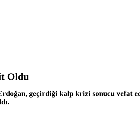
it Oldu
doğan, geçirdiği kalp krizi sonucu vefat e
dı.