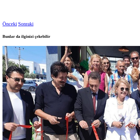
Önceki
Sonraki
Bunlar da ilginizi çekebilir