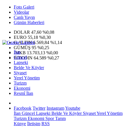
Foto Galeri
Videolar
Canlı Yayın
Günün Haberleri
DOLAR
47,60
%0,08
EURO
55,18
%0,30
G.ALTIN
6.569,84
%1,14
GÜMÜŞ
95
%0,25
İlan
IMKB
13.703,13
%0,00
Güncel
BITCOIN
64.589
%0,27
Lapseki
Belde Ve Köyler
Siyaset
Yerel Yönetim
Turizm
Ekonomi
Resmî İlan
Facebook
Twitter
Instagram
Youtube
İlan
Güncel
Lapseki
Belde Ve Köyler
Siyaset
Yerel Yönetim
Turizm
Ekonomi
Spor
Tarım
Künye
İletişim
RSS