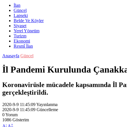
İlan
Güncel
Lapseki
Belde Ve Köyler
Siyaset
Yerel Yönetim
Turizm
Ekonomi
Resmî İlan
Anasayfa
Güncel
İl Pandemi Kurulunda Çanakkale
Koronavirüsle mücadele kapsamında İl Pan
gerçekleştirildi.
2020-9-9 11:45:09
Yayınlanma
2020-9-9 11:45:09
Güncelleme
0
Yorum
1086
Gösterim
-
+
A
A