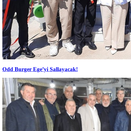
Odd Burger Ege’yi Sallayacak!