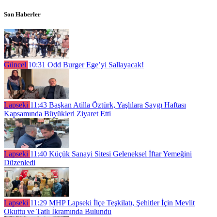
Son Haberler
Güncel
10:31
Odd Burger Ege’yi Sallayacak!
Lapseki
11:43
Başkan Atilla Öztürk, Yaşlılara Saygı Haftası
Kapsamında Büyükleri Ziyaret Etti
Lapseki
11:40
Küçük Sanayi Sitesi Geleneksel İftar Yemeğini
Düzenledi
Lapseki
11:29
MHP Lapseki İlçe Teşkilatı, Şehitler İçin Mevlit
Okuttu ve Tatlı İkramında Bulundu