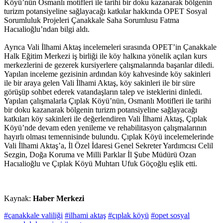
Köyü’nün Osmanlı motifleri ile tarihi bir doku kazanarak bölgenin
turizm potansiyeline sağlayacağı katkılar hakkında OPET Sosyal
Sorumluluk Projeleri Çanakkale Saha Sorumlusu Fatma
Hacıalioğlu’ndan bilgi aldı.
Ayrıca Vali İlhami Aktaş incelemeleri sırasında OPET’in Çanakkale
Halk Eğitim Merkezi iş birliği ile köy halkına yönelik açılan kurs
merkezlerini de gezerek kursiyerlere çalışmalarında başarılar diledi.
Yapılan inceleme gezisinin ardından köy kahvesinde köy sakinleri
ile bir araya gelen Vali İlhami Aktaş, köy sakinleri ile bir süre
görüşüp sohbet ederek vatandaşların talep ve isteklerini dinledi.
Yapılan çalışmalarla Çıplak Köyü’nün, Osmanlı Motifleri ile tarihi
bir doku kazanarak bölgenin turizm potansiyeline sağlayacağı
katkıları köy sakinleri ile değerlendiren Vali İlhami Aktaş, Çıplak
Köyü’nde devam eden yenileme ve rehabilitasyon çalışmalarının
hayırlı olması temennisinde bulundu. Çıplak Köyü incelemelerinde
Vali İlhami Aktaş’a, İl Özel İdaresi Genel Sekreter Yardımcısı Celil
Sezgin, Doğa Koruma ve Milli Parklar İl Şube Müdürü Ozan
Hacıalioğlu ve Çıplak Köyü Muhtarı Ufuk Göçoğlu eşlik etti.
Kaynak:
Haber Merkezi
#çanakkale valiliği
#ilhami aktaş
#çıplak köyü
#opet sosyal