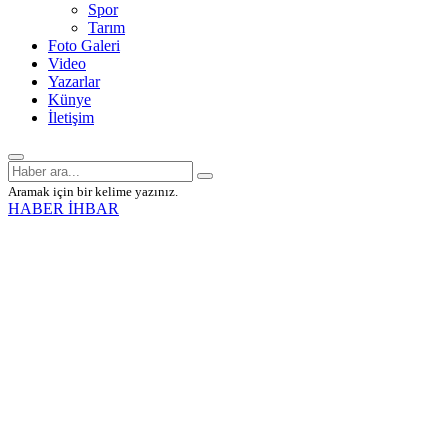
Spor
Tarım
Foto Galeri
Video
Yazarlar
Künye
İletişim
Aramak için bir kelime yazınız.
HABER İHBAR