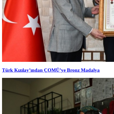
Türk Kızılay’ından ÇOMÜ’ye Bronz Madalya