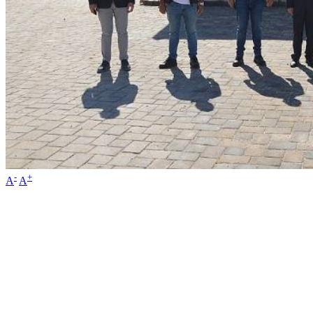
-
+
A
A