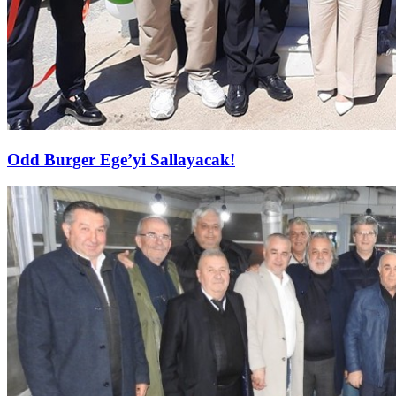
Odd Burger Ege’yi Sallayacak!