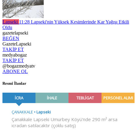
Lapseki
11:28
Lapseki'nin Yüksek Kesimlerinde Kar Yağışı Etkili
Oldu
gazetelapseki
BEĞEN
GazeteLapseki
TAKİP ET
medyabogaz
TAKİP ET
@bogazmedyatv
ABONE OL
Resmî İlanlar