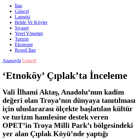
İlan
Güncel
Lapseki
Belde Ve Köyler
Siyaset
Yerel Yönetim
Turizm
Ekonomi
Resmî İlan
Anasayfa
Güncel
‘Etnoköy’ Çıplak’ta İnceleme
Vali İlhami Aktaş, Anadolu’nun kadim
değeri olan Troya’nın dünyaya tanıtılması
için uluslararası ölçekte başlatılan kültür
ve turizm hamlesine destek veren
OPET’in Troya Milli Park’ı bölgesindeki
yer alan Çıplak Köyü’nde yaptığı