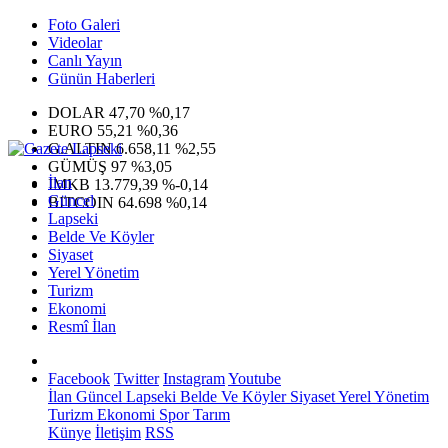
Foto Galeri
Videolar
Canlı Yayın
Günün Haberleri
DOLAR
47,70
%0,17
EURO
55,21
%0,36
G.ALTIN
6.658,11
%2,55
GÜMÜŞ
97
%3,05
İlan
IMKB
13.779,39
%-0,14
Güncel
BITCOIN
64.698
%0,14
Lapseki
Belde Ve Köyler
Siyaset
Yerel Yönetim
Turizm
Ekonomi
Resmî İlan
Facebook
Twitter
Instagram
Youtube
İlan
Güncel
Lapseki
Belde Ve Köyler
Siyaset
Yerel Yönetim
Turizm
Ekonomi
Spor
Tarım
Künye
İletişim
RSS