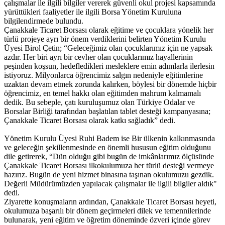
çalışmalar ile ilgili bilgiler vererek güvenli okul projesi kapsamında
yürüttükleri faaliyetler ile ilgili Borsa Yönetim Kuruluna
bilgilendirmede bulundu.
Çanakkale Ticaret Borsası olarak eğitime ve çocuklara yönelik her
türlü projeye ayrı bir önem verdiklerini belirten Yönetim Kurulu
Üyesi Birol Çetin; “Geleceğimiz olan çocuklarımız için ne yapsak
azdır. Her biri ayrı bir cevher olan çocuklarımız hayallerinin
peşinden koşsun, hedefledikleri mesleklere emin adımlarla ilerlesin
istiyoruz. Milyonlarca öğrencimiz salgın nedeniyle eğitimlerine
uzaktan devam etmek zorunda kalırken, böylesi bir dönemde hiçbir
öğrencimiz, en temel hakkı olan eğitimden mahrum kalmamalı
dedik. Bu sebeple, çatı kuruluşumuz olan Türkiye Odalar ve
Borsalar Birliği tarafından başlatılan tablet desteği kampanyasına;
Çanakkale Ticaret Borsası olarak katkı sağladık” dedi.
Yönetim Kurulu Üyesi Ruhi Badem ise Bir ülkenin kalkınmasında
ve geleceğin şekillenmesinde en önemli hususun eğitim olduğunu
dile getirerek, “Dün olduğu gibi bugün de imkânlarımız ölçüsünde
Çanakkale Ticaret Borsası ilkokulumuza her türlü desteği vermeye
hazırız. Bugün de yeni hizmet binasına taşınan okulumuzu gezdik.
Değerli Müdürümüzden yapılacak çalışmalar ile ilgili bilgiler aldık"
dedi.
Ziyarette konuşmaların ardından, Çanakkale Ticaret Borsası heyeti,
okulumuza başarılı bir dönem geçirmeleri dilek ve temennilerinde
bulunarak, yeni eğitim ve öğretim döneminde özveri içinde görev