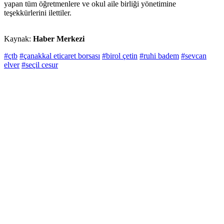
yapan tüm öğretmenlere ve okul aile birliği yönetimine
teşekkürlerini ilettiler.
Kaynak:
Haber Merkezi
#çtb
#çanakkal eticaret borsası
#birol çetin
#ruhi badem
#sevcan
elver
#seçil cesur