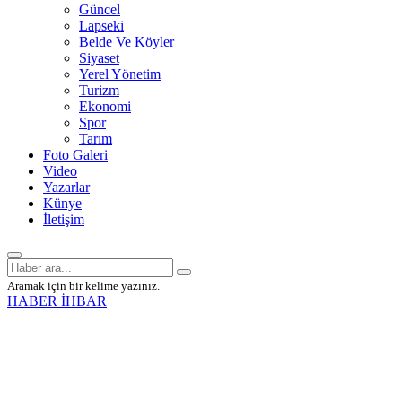
Güncel
Lapseki
Belde Ve Köyler
Siyaset
Yerel Yönetim
Turizm
Ekonomi
Spor
Tarım
Foto Galeri
Video
Yazarlar
Künye
İletişim
Aramak için bir kelime yazınız.
HABER İHBAR