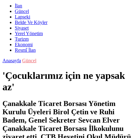
İlan
Güncel
Lapseki
Belde Ve Köyler
Siyaset
Yerel Yönetim
Turizm
Ekonomi
Resmî İlan
Anasayfa
Güncel
'Çocuklarımız için ne yapsak
az'
Çanakkale Ticaret Borsası Yönetim
Kurulu Üyeleri Birol Çetin ve Ruhi
Badem, Genel Sekreter Sevcan Elver
Çanakkale Ticaret Borsası İlkokulunu
ziyaret etti. ÇTB Heyetini Okul Müdürü