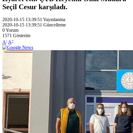
Seçil Cesur karşıladı.
2020-10-15 13:39:51
Yayınlanma
2020-10-15 13:39:51
Güncelleme
0
Yorum
1571
Gösterim
-
+
A
A