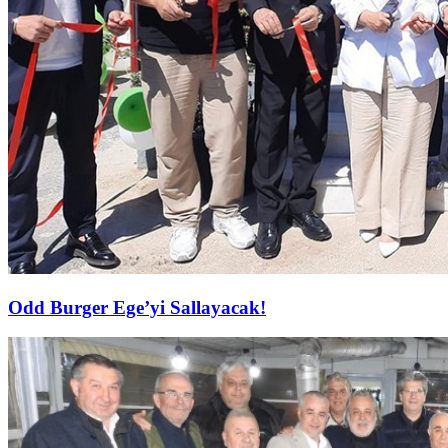
Odd Burger Ege’yi Sallayacak!