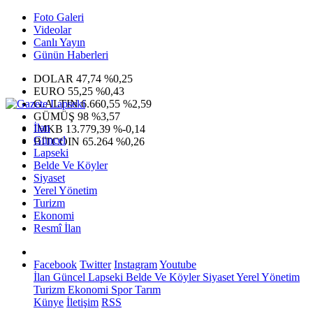
Foto Galeri
Videolar
Canlı Yayın
Günün Haberleri
DOLAR
47,74
%0,25
EURO
55,25
%0,43
G.ALTIN
6.660,55
%2,59
GÜMÜŞ
98
%3,57
İlan
IMKB
13.779,39
%-0,14
Güncel
BITCOIN
65.264
%0,26
Lapseki
Belde Ve Köyler
Siyaset
Yerel Yönetim
Turizm
Ekonomi
Resmî İlan
Facebook
Twitter
Instagram
Youtube
İlan
Güncel
Lapseki
Belde Ve Köyler
Siyaset
Yerel Yönetim
Turizm
Ekonomi
Spor
Tarım
Künye
İletişim
RSS