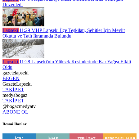
Düzenledi
Lapseki
11:29
MHP Lapseki İlçe Teşkilatı, Şehitler İçin Mevlit
Okuttu ve Tatlı İkramında Bulundu
Lapseki
11:28
Lapseki'nin Yüksek Kesimlerinde Kar Yağışı Etkili
Oldu
gazetelapseki
BEĞEN
GazeteLapseki
TAKİP ET
medyabogaz
TAKİP ET
@bogazmedyatv
ABONE OL
Resmî İlanlar