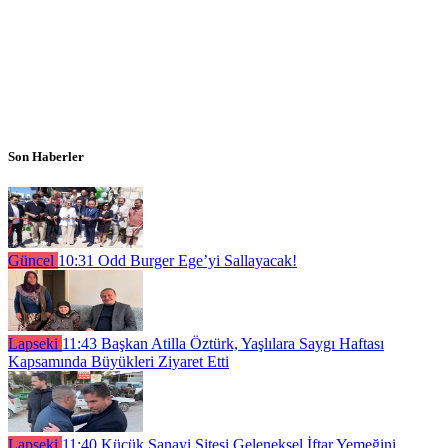
Son Haberler
Güncel
10:31
Odd Burger Ege’yi Sallayacak!
Lapseki
11:43
Başkan Atilla Öztürk, Yaşlılara Saygı Haftası
Kapsamında Büyükleri Ziyaret Etti
Lapseki
11:40
Küçük Sanayi Sitesi Geleneksel İftar Yemeğini