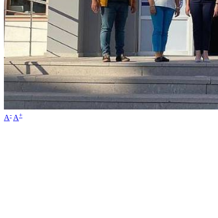
-
+
A
A