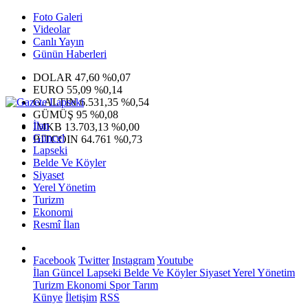
Foto Galeri
Videolar
Canlı Yayın
Günün Haberleri
DOLAR
47,60
%0,07
EURO
55,09
%0,14
G.ALTIN
6.531,35
%0,54
GÜMÜŞ
95
%0,08
İlan
IMKB
13.703,13
%0,00
Güncel
BITCOIN
64.761
%0,73
Lapseki
Belde Ve Köyler
Siyaset
Yerel Yönetim
Turizm
Ekonomi
Resmî İlan
Facebook
Twitter
Instagram
Youtube
İlan
Güncel
Lapseki
Belde Ve Köyler
Siyaset
Yerel Yönetim
Turizm
Ekonomi
Spor
Tarım
Künye
İletişim
RSS