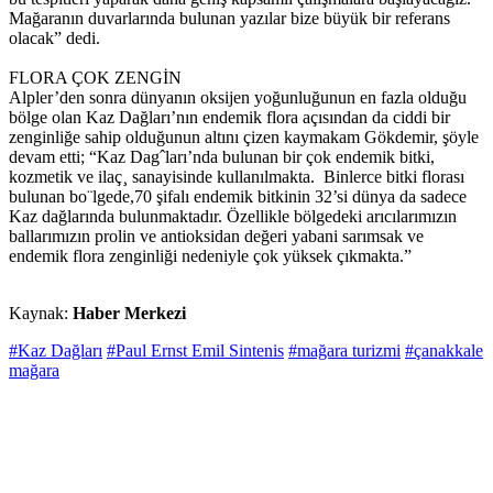
Mağaranın duvarlarında bulunan yazılar bize büyük bir referans
olacak” dedi.
FLORA ÇOK ZENGİN
Alpler’den sonra dünyanın oksijen yoğunluğunun en fazla olduğu
bölge olan Kaz Dağları’nın endemik flora açısından da ciddi bir
zenginliğe sahip olduğunun altını çizen kaymakam Gökdemir, şöyle
devam etti; “Kaz Dagˆları’nda bulunan bir çok endemik bitki,
kozmetik ve ilaç¸ sanayisinde kullanılmakta. Binlerce bitki florası
bulunan bo¨lgede,70 şifalı endemik bitkinin 32’si dünya da sadece
Kaz dağlarında bulunmaktadır. Özellikle bölgedeki arıcılarımızın
ballarımızın prolin ve antioksidan değeri yabani sarımsak ve
endemik flora zenginliği nedeniyle çok yüksek çıkmakta.”
Kaynak:
Haber Merkezi
#Kaz Dağları
#Paul Ernst Emil Sintenis
#mağara turizmi
#çanakkale
mağara