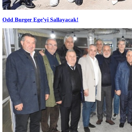
Odd Burger Ege’yi Sallayacak!