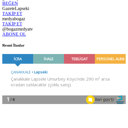
BEĞEN
GazeteLapseki
TAKİP ET
medyabogaz
TAKİP ET
@bogazmedyatv
ABONE OL
Resmî İlanlar