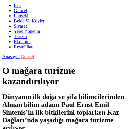
İlan
Güncel
Lapseki
Belde Ve Köyler
Siyaset
Yerel Yönetim
Turizm
Ekonomi
Resmî İlan
Anasayfa
Güncel
O mağara turizme
kazandırılıyor
Dünyanın ilk doğa ve şifa bilimcilerinden
Alman bilim adamı Paul Ernst Emil
Sintenis’in ilk bitkilerini toplarken Kaz
Dağları’nda yaşadığı mağara turizme
açılıyor.