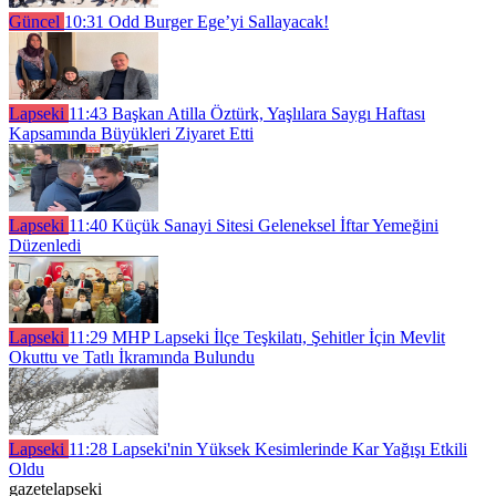
Güncel
10:31
Odd Burger Ege’yi Sallayacak!
Lapseki
11:43
Başkan Atilla Öztürk, Yaşlılara Saygı Haftası
Kapsamında Büyükleri Ziyaret Etti
Lapseki
11:40
Küçük Sanayi Sitesi Geleneksel İftar Yemeğini
Düzenledi
Lapseki
11:29
MHP Lapseki İlçe Teşkilatı, Şehitler İçin Mevlit
Okuttu ve Tatlı İkramında Bulundu
Lapseki
11:28
Lapseki'nin Yüksek Kesimlerinde Kar Yağışı Etkili
Oldu
gazetelapseki