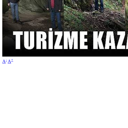
-
+
A
A