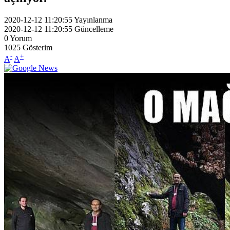
2020-12-12 11:20:55
Yayınlanma
2020-12-12 11:20:55
Güncelleme
0
Yorum
1025
Gösterim
-
+
A
A