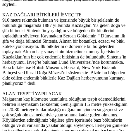
söyledi.
KAZ DAĞLARI BİTKİLERİ İSVEÇ’TE
910 metre rakımda bulunan ve içerisinde büyük bir şelalenin de
bulunduğu mağarada 1887 yıllarında Kazdağları ‘na gelen doğa ve
şifa bilimcisi Sintenis’in yaşadığını ve bölgeden ilk bitkilerini
topladığını söyleyen Kaymakam Sercan Gökdemir, “ Dünyanın ilk
şifa ve doğa bilimcisi Sintenis, Alman bir botanikçi, eczacı ve bitki
koleksiyoncusuydu. İlk bitkilerini o dönemde bu bölgelerden
toplayarak Alman ilaç sanayisinin hizmetine sunmuş. İçerisinde
Kazdağları’nın bir çok endemik bitkisinin de bulunduğu Sintenis’in
herbaryumu, İsveç’te bulunan Lund Üniversitesi’nde korunmakta.
Bazı bitkiler ise British Museum, Harvard, New York Botanik
Bahçesi ve Ulusal Doğa Müzesi’ni süslemekte. Bizde bu bölgeden
elde edilen endemik bitkilerle Kaz Dağları herberyumunu kurmayı
planlıyoruz ” dedi
ALAN TESPİTİ YAPILACAK
Mağaranın kaç kilometre uzunlukta olduğunu tespit edemediklerini
belirten Kaymakam Gökdemir, Genişliğinin 1,5 metre yüksekliğinin
ise 20-30 metreye kadar ulaştığı mağaranın içinden su geçmesi ve
çok soğuk olması nedeniyle şuan sonuna kadar giden olmamış.
Köylülerden edindiğimiz bilgilere göre içerisinde bazı bölümlerin
olduğu ve duvarlarında yazılar olduğu söyleniyor. İlerleyen günlerde
bu tespitleri yaparak daha geniş kapsamlı çalışmalara başlayacağız.