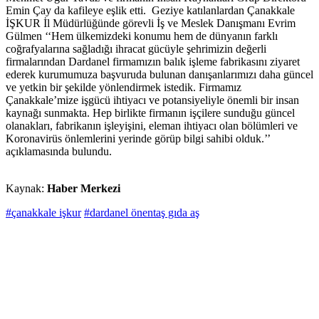
Emin Çay da kafileye eşlik etti. Geziye katılanlardan Çanakkale
İŞKUR İl Müdürlüğünde görevli İş ve Meslek Danışmanı Evrim
Gülmen ‘‘Hem ülkemizdeki konumu hem de dünyanın farklı
coğrafyalarına sağladığı ihracat gücüyle şehrimizin değerli
firmalarından Dardanel firmamızın balık işleme fabrikasını ziyaret
ederek kurumumuza başvuruda bulunan danışanlarımızı daha güncel
ve yetkin bir şekilde yönlendirmek istedik. Firmamız
Çanakkale’mize işgücü ihtiyacı ve potansiyeliyle önemli bir insan
kaynağı sunmakta. Hep birlikte firmanın işçilere sunduğu güncel
olanakları, fabrikanın işleyişini, eleman ihtiyacı olan bölümleri ve
Koronavirüs önlemlerini yerinde görüp bilgi sahibi olduk.’’
açıklamasında bulundu.
Kaynak:
Haber Merkezi
#çanakkale işkur
#dardanel önentaş gıda aş