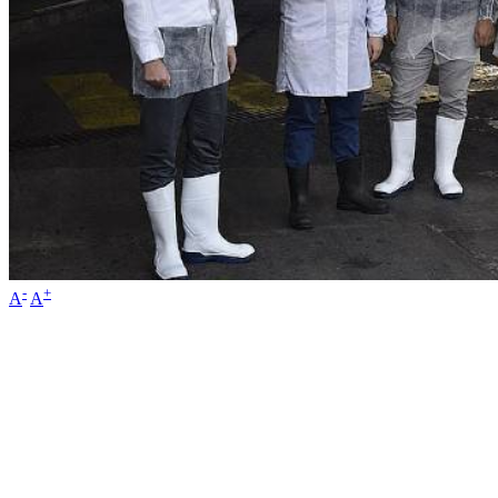
-
+
A
A