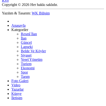
RSS
Copyright © 2026 Her hakkı saklıdır.
Yazılım & Tasarım:
WK Bilişim
Anasayfa
Kategoriler
Resmî İlan
İlan
Güncel
Lapseki
Belde Ve Köyler
Siyaset
Yerel Yönetim
Turizm
Ekonomi
Spor
Tarım
Foto Galeri
Video
Yazarlar
Künye
İletişim