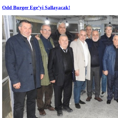
Odd Burger Ege’yi Sallayacak!