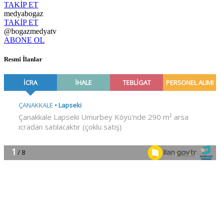
TAKİP ET
medyabogaz
TAKİP ET
@bogazmedyatv
ABONE OL
Resmî İlanlar