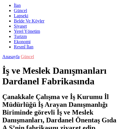
İlan
Güncel
Lapseki
Belde Ve Köyler
Siyaset
Yerel Yönetim
Turizm
Ekonomi
Resmî İlan
Anasayfa
Güncel
İş ve Meslek Danışmanları
Dardanel Fabrikasında
Çanakkale Çalışma ve İş Kurumu İl
Müdürlüğü İş Arayan Danışmanlığı
Biriminde görevli İş ve Meslek
Danışmanları, Dardanel Önentaş Gıda
A.Ş’nin fabrikasını ziyaret edip