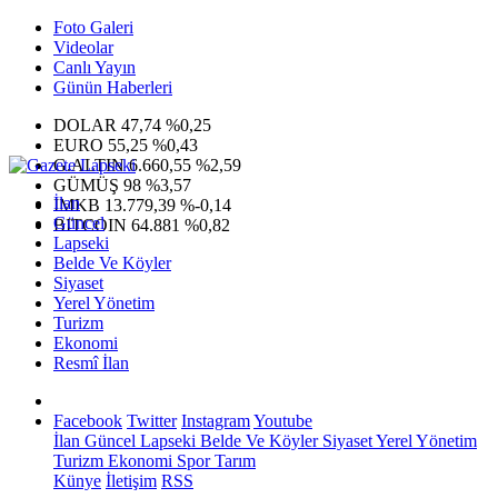
Foto Galeri
Videolar
Canlı Yayın
Günün Haberleri
DOLAR
47,74
%0,25
EURO
55,25
%0,43
G.ALTIN
6.660,55
%2,59
GÜMÜŞ
98
%3,57
İlan
IMKB
13.779,39
%-0,14
Güncel
BITCOIN
64.881
%0,82
Lapseki
Belde Ve Köyler
Siyaset
Yerel Yönetim
Turizm
Ekonomi
Resmî İlan
Facebook
Twitter
Instagram
Youtube
İlan
Güncel
Lapseki
Belde Ve Köyler
Siyaset
Yerel Yönetim
Turizm
Ekonomi
Spor
Tarım
Künye
İletişim
RSS