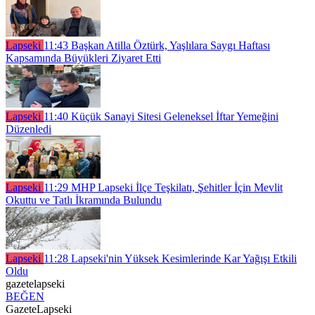
Lapseki
11:43
Başkan Atilla Öztürk, Yaşlılara Saygı Haftası
Kapsamında Büyükleri Ziyaret Etti
Lapseki
11:40
Küçük Sanayi Sitesi Geleneksel İftar Yemeğini
Düzenledi
Lapseki
11:29
MHP Lapseki İlçe Teşkilatı, Şehitler İçin Mevlit
Okuttu ve Tatlı İkramında Bulundu
Lapseki
11:28
Lapseki'nin Yüksek Kesimlerinde Kar Yağışı Etkili
Oldu
gazetelapseki
BEĞEN
GazeteLapseki