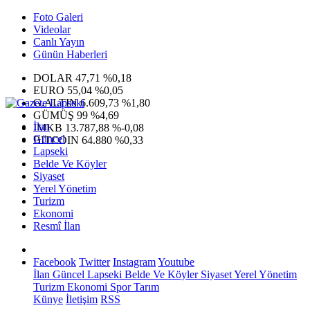
Foto Galeri
Videolar
Canlı Yayın
Günün Haberleri
DOLAR
47,71
%0,18
EURO
55,04
%0,05
G.ALTIN
6.609,73
%1,80
GÜMÜŞ
99
%4,69
İlan
IMKB
13.787,88
%-0,08
Güncel
BITCOIN
64.880
%0,33
Lapseki
Belde Ve Köyler
Siyaset
Yerel Yönetim
Turizm
Ekonomi
Resmî İlan
Facebook
Twitter
Instagram
Youtube
İlan
Güncel
Lapseki
Belde Ve Köyler
Siyaset
Yerel Yönetim
Turizm
Ekonomi
Spor
Tarım
Künye
İletişim
RSS