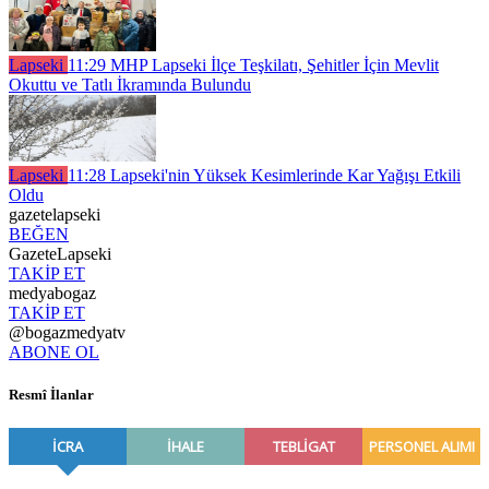
Lapseki
11:29
MHP Lapseki İlçe Teşkilatı, Şehitler İçin Mevlit
Okuttu ve Tatlı İkramında Bulundu
Lapseki
11:28
Lapseki'nin Yüksek Kesimlerinde Kar Yağışı Etkili
Oldu
gazetelapseki
BEĞEN
GazeteLapseki
TAKİP ET
medyabogaz
TAKİP ET
@bogazmedyatv
ABONE OL
Resmî İlanlar