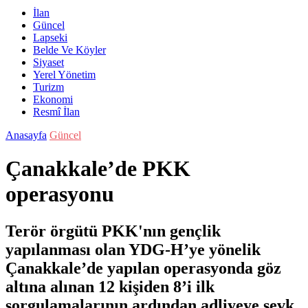
İlan
Güncel
Lapseki
Belde Ve Köyler
Siyaset
Yerel Yönetim
Turizm
Ekonomi
Resmî İlan
Anasayfa
Güncel
Çanakkale’de PKK
operasyonu
Terör örgütü PKK'nın gençlik
yapılanması olan YDG-H’ye yönelik
Çanakkale’de yapılan operasyonda göz
altına alınan 12 kişiden 8’i ilk
sorgulamalarının ardından adliyeye sevk