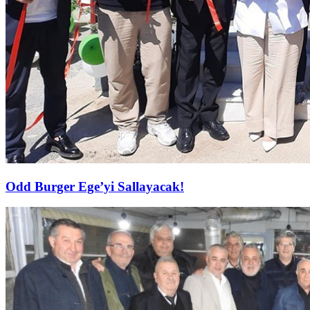
Odd Burger Ege’yi Sallayacak!