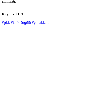
alınmıştı.
Kaynak:
İHA
#pkk
#terör örgütü
#çanakkale