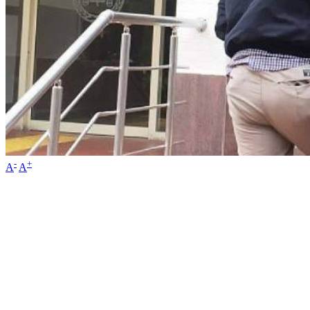
-
+
A
A