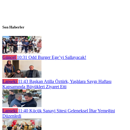
Son Haberler
Güncel
10:31
Odd Burger Ege’yi Sallayacak!
Lapseki
11:43
Başkan Atilla Öztürk, Yaşlılara Saygı Haftası
Kapsamında Büyükleri Ziyaret Etti
Lapseki
11:40
Küçük Sanayi Sitesi Geleneksel İftar Yemeğini
Düzenledi