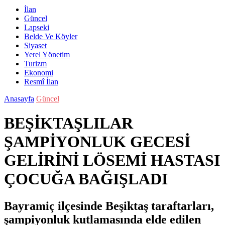
İlan
Güncel
Lapseki
Belde Ve Köyler
Siyaset
Yerel Yönetim
Turizm
Ekonomi
Resmî İlan
Anasayfa
Güncel
BEŞİKTAŞLILAR
ŞAMPİYONLUK GECESİ
GELİRİNİ LÖSEMİ HASTASI
ÇOCUĞA BAĞIŞLADI
Bayramiç ilçesinde Beşiktaş taraftarları,
şampiyonluk kutlamasında elde edilen