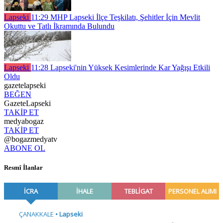
Lapseki
11:29
MHP Lapseki İlçe Teşkilatı, Şehitler İçin Mevlit
Okuttu ve Tatlı İkramında Bulundu
Lapseki
11:28
Lapseki'nin Yüksek Kesimlerinde Kar Yağışı Etkili
Oldu
gazetelapseki
BEĞEN
GazeteLapseki
TAKİP ET
medyabogaz
TAKİP ET
@bogazmedyatv
ABONE OL
Resmî İlanlar