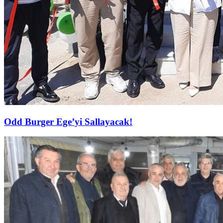
Odd Burger Ege’yi Sallayacak!