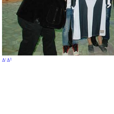
-
+
A
A