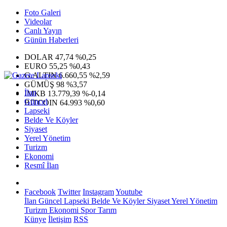
Foto Galeri
Videolar
Canlı Yayın
Günün Haberleri
DOLAR
47,74
%0,25
EURO
55,25
%0,43
G.ALTIN
6.660,55
%2,59
GÜMÜŞ
98
%3,57
İlan
IMKB
13.779,39
%-0,14
Güncel
BITCOIN
64.993
%0,60
Lapseki
Belde Ve Köyler
Siyaset
Yerel Yönetim
Turizm
Ekonomi
Resmî İlan
Facebook
Twitter
Instagram
Youtube
İlan
Güncel
Lapseki
Belde Ve Köyler
Siyaset
Yerel Yönetim
Turizm
Ekonomi
Spor
Tarım
Künye
İletişim
RSS