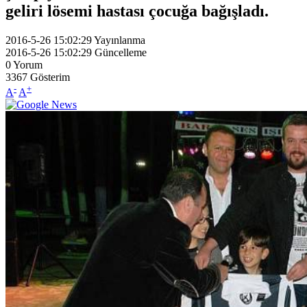
geliri lösemi hastası çocuğa bağışladı.
2016-5-26 15:02:29
Yayınlanma
2016-5-26 15:02:29
Güncelleme
0
Yorum
3367
Gösterim
-
+
A
A