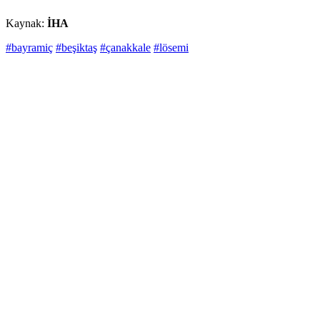
Kaynak:
İHA
#bayramiç
#beşiktaş
#çanakkale
#lösemi