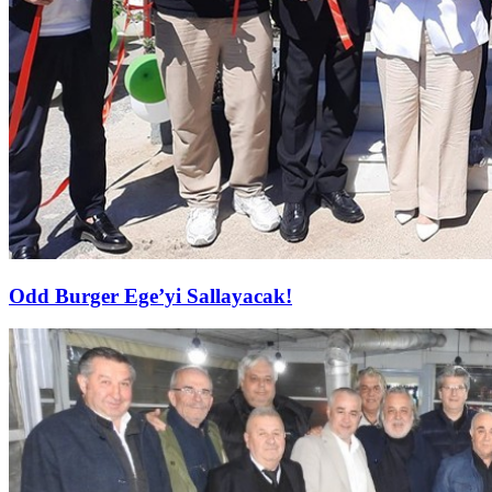
Odd Burger Ege’yi Sallayacak!