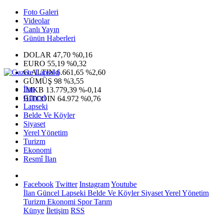
Foto Galeri
Videolar
Canlı Yayın
Günün Haberleri
DOLAR
47,70
%0,16
EURO
55,19
%0,32
G.ALTIN
6.661,65
%2,60
GÜMÜŞ
98
%3,55
İlan
IMKB
13.779,39
%-0,14
Güncel
BITCOIN
64.972
%0,76
Lapseki
Belde Ve Köyler
Siyaset
Yerel Yönetim
Turizm
Ekonomi
Resmî İlan
Facebook
Twitter
Instagram
Youtube
İlan
Güncel
Lapseki
Belde Ve Köyler
Siyaset
Yerel Yönetim
Turizm
Ekonomi
Spor
Tarım
Künye
İletişim
RSS