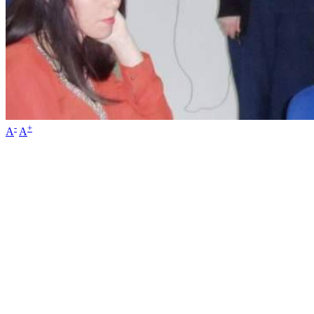
-
+
A
A