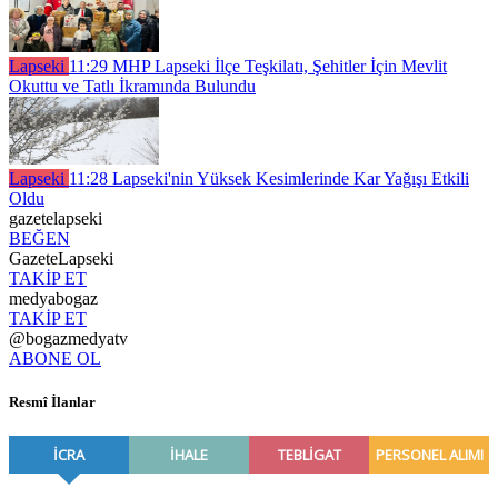
Lapseki
11:29
MHP Lapseki İlçe Teşkilatı, Şehitler İçin Mevlit
Okuttu ve Tatlı İkramında Bulundu
Lapseki
11:28
Lapseki'nin Yüksek Kesimlerinde Kar Yağışı Etkili
Oldu
gazetelapseki
BEĞEN
GazeteLapseki
TAKİP ET
medyabogaz
TAKİP ET
@bogazmedyatv
ABONE OL
Resmî İlanlar