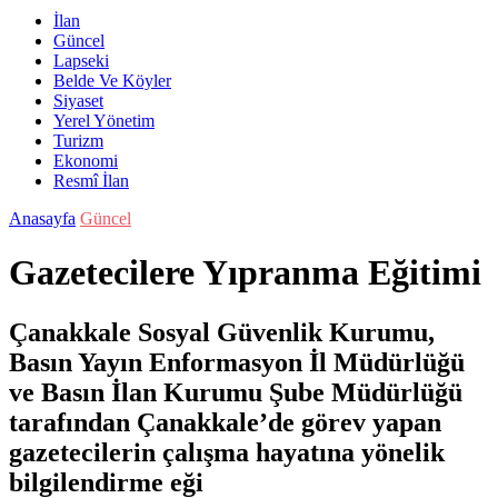
İlan
Güncel
Lapseki
Belde Ve Köyler
Siyaset
Yerel Yönetim
Turizm
Ekonomi
Resmî İlan
Anasayfa
Güncel
Gazetecilere Yıpranma Eğitimi
Çanakkale Sosyal Güvenlik Kurumu,
Basın Yayın Enformasyon İl Müdürlüğü
ve Basın İlan Kurumu Şube Müdürlüğü
tarafından Çanakkale’de görev yapan
gazetecilerin çalışma hayatına yönelik
bilgilendirme eği