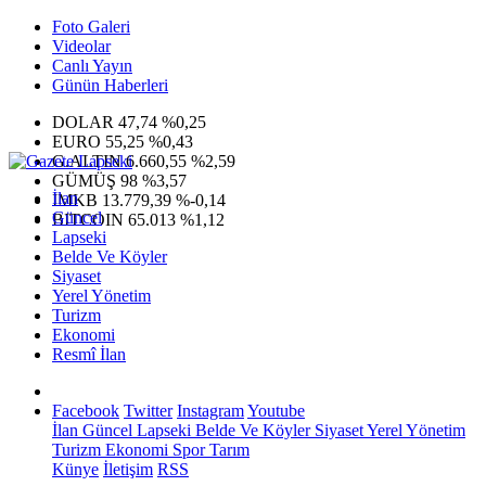
Foto Galeri
Videolar
Canlı Yayın
Günün Haberleri
DOLAR
47,74
%0,25
EURO
55,25
%0,43
G.ALTIN
6.660,55
%2,59
GÜMÜŞ
98
%3,57
İlan
IMKB
13.779,39
%-0,14
Güncel
BITCOIN
65.013
%1,12
Lapseki
Belde Ve Köyler
Siyaset
Yerel Yönetim
Turizm
Ekonomi
Resmî İlan
Facebook
Twitter
Instagram
Youtube
İlan
Güncel
Lapseki
Belde Ve Köyler
Siyaset
Yerel Yönetim
Turizm
Ekonomi
Spor
Tarım
Künye
İletişim
RSS