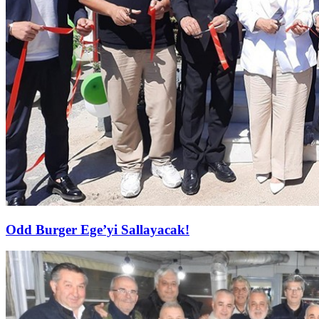
Odd Burger Ege’yi Sallayacak!