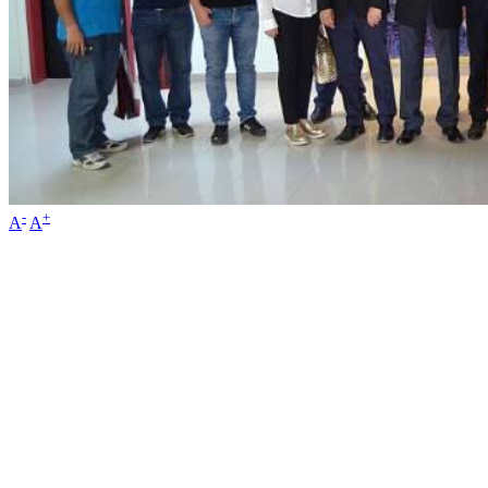
-
+
A
A