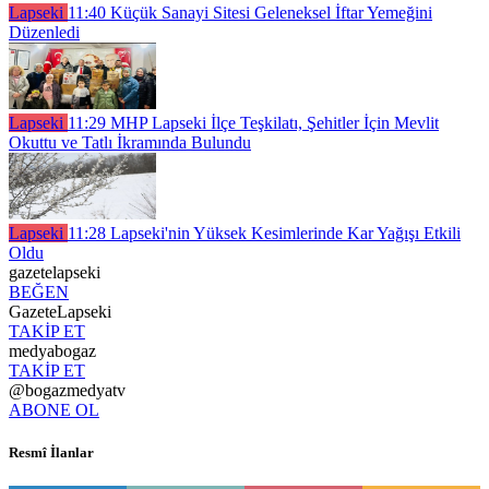
Lapseki
11:40
Küçük Sanayi Sitesi Geleneksel İftar Yemeğini
Düzenledi
Lapseki
11:29
MHP Lapseki İlçe Teşkilatı, Şehitler İçin Mevlit
Okuttu ve Tatlı İkramında Bulundu
Lapseki
11:28
Lapseki'nin Yüksek Kesimlerinde Kar Yağışı Etkili
Oldu
gazetelapseki
BEĞEN
GazeteLapseki
TAKİP ET
medyabogaz
TAKİP ET
@bogazmedyatv
ABONE OL
Resmî İlanlar