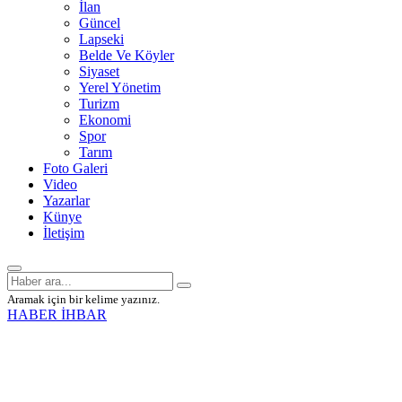
İlan
Güncel
Lapseki
Belde Ve Köyler
Siyaset
Yerel Yönetim
Turizm
Ekonomi
Spor
Tarım
Foto Galeri
Video
Yazarlar
Künye
İletişim
Aramak için bir kelime yazınız.
HABER İHBAR