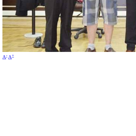
-
+
A
A