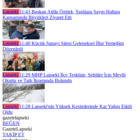
Lapseki
11:43
Başkan Atilla Öztürk, Yaşlılara Saygı Haftası
Kapsamında Büyükleri Ziyaret Etti
Lapseki
11:40
Küçük Sanayi Sitesi Geleneksel İftar Yemeğini
Düzenledi
Lapseki
11:29
MHP Lapseki İlçe Teşkilatı, Şehitler İçin Mevlit
Okuttu ve Tatlı İkramında Bulundu
Lapseki
11:28
Lapseki'nin Yüksek Kesimlerinde Kar Yağışı Etkili
Oldu
gazetelapseki
BEĞEN
GazeteLapseki
TAKİP ET