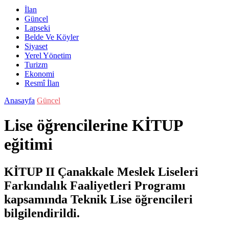
İlan
Güncel
Lapseki
Belde Ve Köyler
Siyaset
Yerel Yönetim
Turizm
Ekonomi
Resmî İlan
Anasayfa
Güncel
Lise öğrencilerine KİTUP
eğitimi
KİTUP II Çanakkale Meslek Liseleri
Farkındalık Faaliyetleri Programı
kapsamında Teknik Lise öğrencileri
bilgilendirildi.