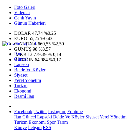
Foto Galeri
Videolar
Canlı Yayın
Günün Haberleri
DOLAR
47,74
%0,25
EURO
55,25
%0,43
G.ALTIN
6.660,55
%2,59
GÜMÜŞ
98
%3,57
İlan
IMKB
13.779,39
%-0,14
Güncel
BITCOIN
64.984
%0,17
Lapseki
Belde Ve Köyler
Siyaset
Yerel Yönetim
Turizm
Ekonomi
Resmî İlan
Facebook
Twitter
Instagram
Youtube
İlan
Güncel
Lapseki
Belde Ve Köyler
Siyaset
Yerel Yönetim
Turizm
Ekonomi
Spor
Tarım
Künye
İletişim
RSS