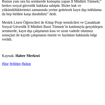
Bunun yanı sıra bu seminerde konuşma yapan İl Müdürü Tümsek;”
herkes sosyal güvenlik hakkına sahiptir. Bizler hak ve
yükümlülüklerimizi zamanında yerine getirirsek kayıt dışı istihdama
da hep birlikte karşı durabiliriz” dedi.
Meslek Lisesi Öğrencileri ile Kitup Proje temsilcileri ve Çanakkale
Sosyal Güvenlik İl Müdürü Basri Tümsek’in katılımıyla gerçekleşen
seminerde, kayıt dışı çalışmanın kısa ve uzun vadede olumsuz
sonuçları ile kayıtlı çalışmanın önemi ve faydaları hakkında bilgi
verildi.
Kaynak:
Haber Merkezi
#lise
#eğitim
#kitup