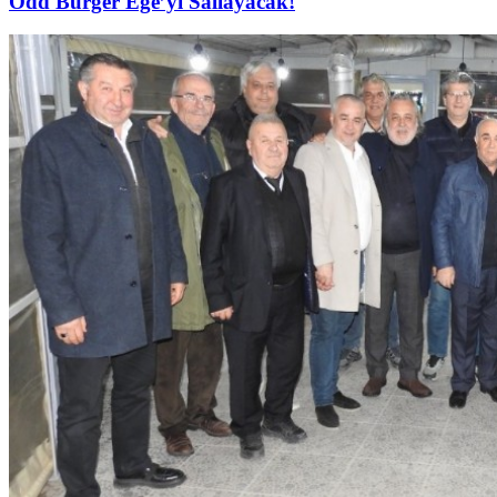
Odd Burger Ege’yi Sallayacak!