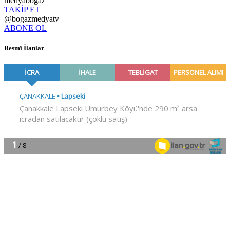
medyabogaz
TAKİP ET
@bogazmedyatv
ABONE OL
Resmî İlanlar