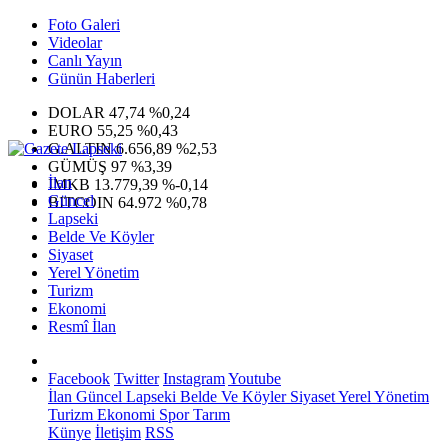
Foto Galeri
Videolar
Canlı Yayın
Günün Haberleri
DOLAR
47,74
%0,24
EURO
55,25
%0,43
G.ALTIN
6.656,89
%2,53
GÜMÜŞ
97
%3,39
İlan
IMKB
13.779,39
%-0,14
Güncel
BITCOIN
64.972
%0,78
Lapseki
Belde Ve Köyler
Siyaset
Yerel Yönetim
Turizm
Ekonomi
Resmî İlan
Facebook
Twitter
Instagram
Youtube
İlan
Güncel
Lapseki
Belde Ve Köyler
Siyaset
Yerel Yönetim
Turizm
Ekonomi
Spor
Tarım
Künye
İletişim
RSS