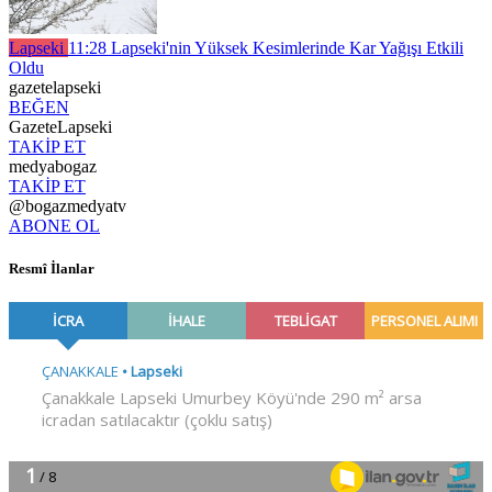
Lapseki
11:28
Lapseki'nin Yüksek Kesimlerinde Kar Yağışı Etkili
Oldu
gazetelapseki
BEĞEN
GazeteLapseki
TAKİP ET
medyabogaz
TAKİP ET
@bogazmedyatv
ABONE OL
Resmî İlanlar