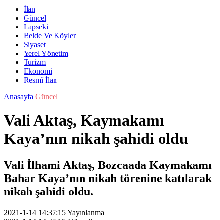
İlan
Güncel
Lapseki
Belde Ve Köyler
Siyaset
Yerel Yönetim
Turizm
Ekonomi
Resmî İlan
Anasayfa
Güncel
Vali Aktaş, Kaymakamı
Kaya’nın nikah şahidi oldu
Vali İlhami Aktaş, Bozcaada Kaymakamı
Bahar Kaya’nın nikah törenine katılarak
nikah şahidi oldu.
2021-1-14 14:37:15
Yayınlanma