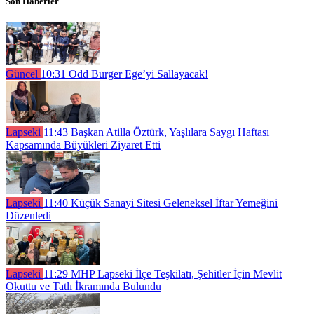
Son Haberler
Güncel
10:31
Odd Burger Ege’yi Sallayacak!
Lapseki
11:43
Başkan Atilla Öztürk, Yaşlılara Saygı Haftası
Kapsamında Büyükleri Ziyaret Etti
Lapseki
11:40
Küçük Sanayi Sitesi Geleneksel İftar Yemeğini
Düzenledi
Lapseki
11:29
MHP Lapseki İlçe Teşkilatı, Şehitler İçin Mevlit
Okuttu ve Tatlı İkramında Bulundu