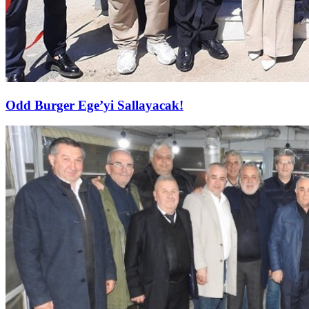
Odd Burger Ege’yi Sallayacak!