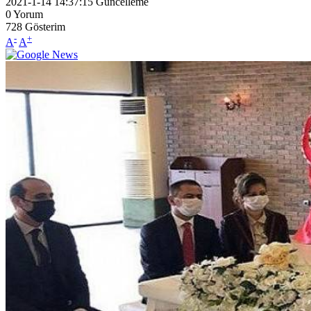
2021-1-14 14:37:15
Güncelleme
0
Yorum
728
Gösterim
-
+
A
A