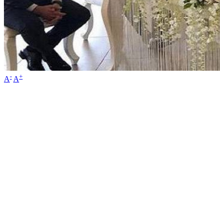
-
+
A
A