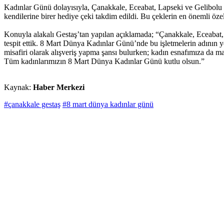
Kadınlar Günü dolayısıyla, Çanakkale, Eceabat, Lapseki ve Gelibolu İs
kendilerine birer hediye çeki takdim edildi. Bu çeklerin en önemli özell
Konuyla alakalı Gestaş’tan yapılan açıklamada; “Çanakkale, Eceabat, La
tespit ettik. 8 Mart Dünya Kadınlar Günü’nde bu işletmelerin adının ye
misafiri olarak alışveriş yapma şansı bulurken; kadın esnafımıza da 
Tüm kadınlarımızın 8 Mart Dünya Kadınlar Günü kutlu olsun.”
Kaynak:
Haber Merkezi
#çanakkale gestaş
#8 mart dünya kadınlar günü