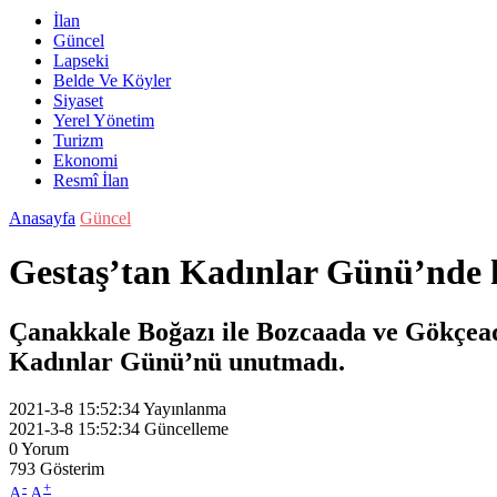
İlan
Güncel
Lapseki
Belde Ve Köyler
Siyaset
Yerel Yönetim
Turizm
Ekonomi
Resmî İlan
Anasayfa
Güncel
Gestaş’tan Kadınlar Günü’nde h
Çanakkale Boğazı ile Bozcaada ve Gökçead
Kadınlar Günü’nü unutmadı.
2021-3-8 15:52:34
Yayınlanma
2021-3-8 15:52:34
Güncelleme
0
Yorum
793
Gösterim
-
+
A
A