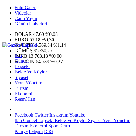
Foto Galeri
Videolar
Canlı Yayın
Günün Haberleri
DOLAR
47,60
%0,08
EURO
55,18
%0,30
G.ALTIN
6.569,84
%1,14
GÜMÜŞ
95
%0,25
İlan
IMKB
13.703,13
%0,00
Güncel
BITCOIN
64.589
%0,27
Lapseki
Belde Ve Köyler
Siyaset
Yerel Yönetim
Turizm
Ekonomi
Resmî İlan
Facebook
Twitter
Instagram
Youtube
İlan
Güncel
Lapseki
Belde Ve Köyler
Siyaset
Yerel Yönetim
Turizm
Ekonomi
Spor
Tarım
Künye
İletişim
RSS