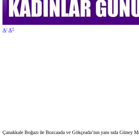
-
+
A
A
Çanakkale Boğazı ile Bozcaada ve Gökçeada’nın yanı sıda Güney Ma