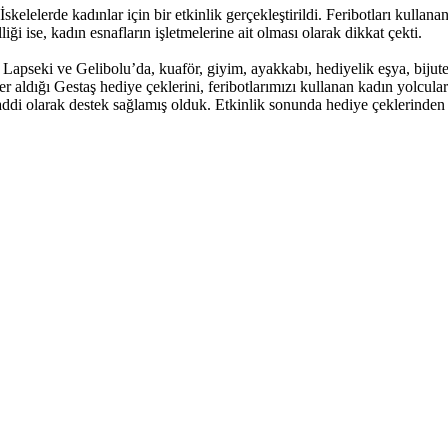
kelelerde kadınlar için bir etkinlik gerçekleştirildi. Feribotları kull
iği ise, kadın esnafların işletmelerine ait olması olarak dikkat çekti.
pseki ve Gelibolu’da, kuaför, giyim, ayakkabı, hediyelik eşya, bijuteri
r aldığı Gestaş hediye çeklerini, feribotlarımızı kullanan kadın yolcula
maddi olarak destek sağlamış olduk. Etkinlik sonunda hediye çeklerinde