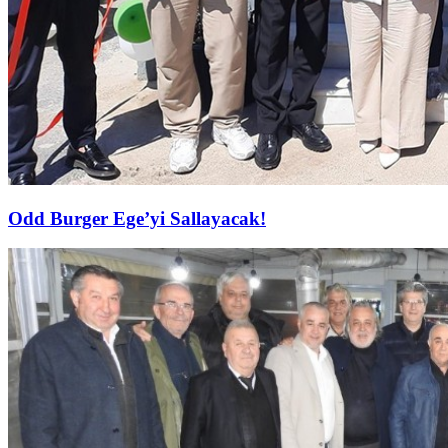
Odd Burger Ege’yi Sallayacak!