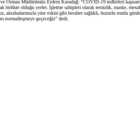
ım ve Orman Müdürümüz Erdem Karadağ: “COVİD-19 tedbirleri kapsamında 
ak birlikte olduğu yerler. İşletme sahipleri olarak temizlik, maske, mes
z, akrabalarımızla yine eskisi gibi beraber sağlıklı, huzurlu mutlu gün
 tam normalleşmeye geçeceğiz” dedi.