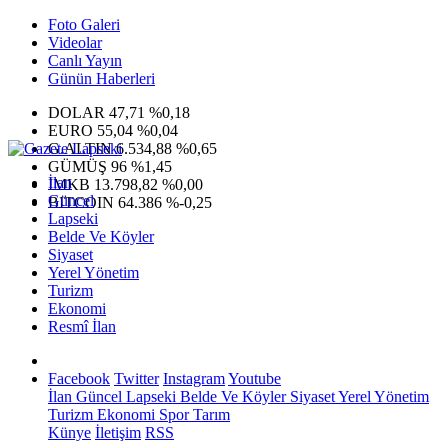
Foto Galeri
Videolar
Canlı Yayın
Günün Haberleri
DOLAR
47,71
%0,18
EURO
55,04
%0,04
G.ALTIN
6.534,88
%0,65
GÜMÜŞ
96
%1,45
İlan
IMKB
13.798,82
%0,00
Güncel
BITCOIN
64.386
%-0,25
Lapseki
Belde Ve Köyler
Siyaset
Yerel Yönetim
Turizm
Ekonomi
Resmî İlan
Facebook
Twitter
Instagram
Youtube
İlan
Güncel
Lapseki
Belde Ve Köyler
Siyaset
Yerel Yönetim
Turizm
Ekonomi
Spor
Tarım
Künye
İletişim
RSS