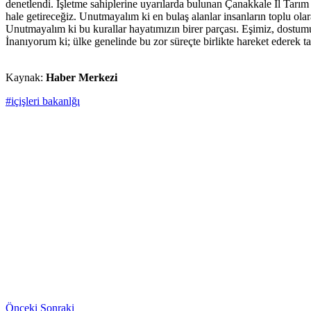
denetlendi. İşletme sahiplerine uyarılarda bulunan Çanakkale İl Tar
hale getireceğiz. Unutmayalım ki en bulaş alanlar insanların toplu olar
Unutmayalım ki bu kurallar hayatımızın birer parçası. Eşimiz, dostumu
İnanıyorum ki; ülke genelinde bu zor süreçte birlikte hareket ederek
Kaynak:
Haber Merkezi
#içişleri bakanlğı
Önceki
Sonraki