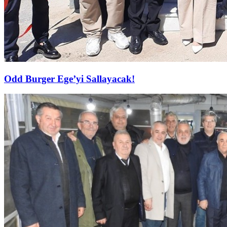
Odd Burger Ege’yi Sallayacak!