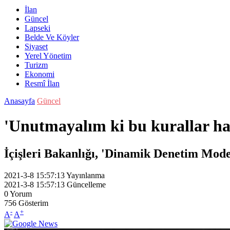
İlan
Güncel
Lapseki
Belde Ve Köyler
Siyaset
Yerel Yönetim
Turizm
Ekonomi
Resmî İlan
Anasayfa
Güncel
'Unutmayalım ki bu kurallar hay
İçişleri Bakanlığı, 'Dinamik Denetim Modeli
2021-3-8 15:57:13
Yayınlanma
2021-3-8 15:57:13
Güncelleme
0
Yorum
756
Gösterim
-
+
A
A