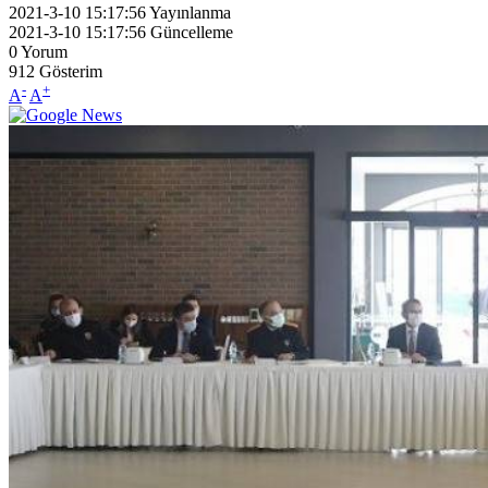
2021-3-10 15:17:56
Yayınlanma
2021-3-10 15:17:56
Güncelleme
0
Yorum
912
Gösterim
-
+
A
A