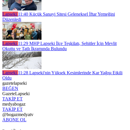
Lapseki
11:40
Küçük Sanayi Sitesi Geleneksel İftar Yemeğini
Düzenledi
Lapseki
11:29
MHP Lapseki İlçe Teşkilatı, Şehitler İçin Mevlit
Okuttu ve Tatlı İkramında Bulundu
Lapseki
11:28
Lapseki'nin Yüksek Kesimlerinde Kar Yağışı Etkili
Oldu
gazetelapseki
BEĞEN
GazeteLapseki
TAKİP ET
medyabogaz
TAKİP ET
@bogazmedyatv
ABONE OL