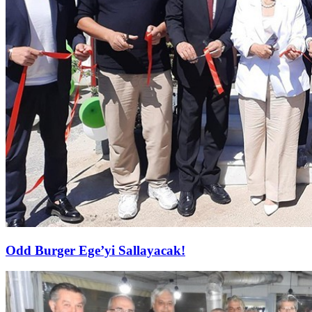
Odd Burger Ege’yi Sallayacak!