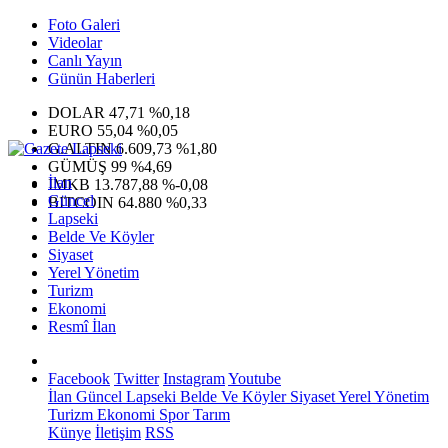
Foto Galeri
Videolar
Canlı Yayın
Günün Haberleri
DOLAR
47,71
%0,18
EURO
55,04
%0,05
G.ALTIN
6.609,73
%1,80
GÜMÜŞ
99
%4,69
İlan
IMKB
13.787,88
%-0,08
Güncel
BITCOIN
64.880
%0,33
Lapseki
Belde Ve Köyler
Siyaset
Yerel Yönetim
Turizm
Ekonomi
Resmî İlan
Facebook
Twitter
Instagram
Youtube
İlan
Güncel
Lapseki
Belde Ve Köyler
Siyaset
Yerel Yönetim
Turizm
Ekonomi
Spor
Tarım
Künye
İletişim
RSS