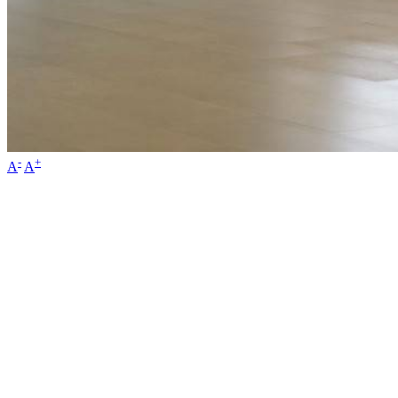
-
+
A
A