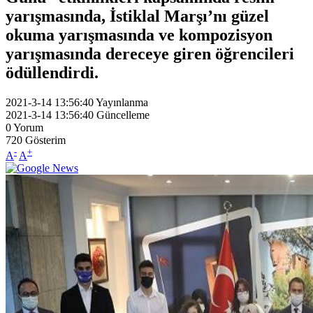
yarışmasında, İstiklal Marşı’nı güzel
okuma yarışmasında ve kompozisyon
yarışmasında dereceye giren öğrencileri
ödüllendirdi.
2021-3-14 13:56:40
Yayınlanma
2021-3-14 13:56:40
Güncelleme
0
Yorum
720
Gösterim
-
+
A
A