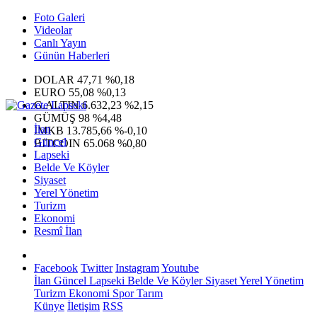
Foto Galeri
Videolar
Canlı Yayın
Günün Haberleri
DOLAR
47,71
%0,18
EURO
55,08
%0,13
G.ALTIN
6.632,23
%2,15
GÜMÜŞ
98
%4,48
İlan
IMKB
13.785,66
%-0,10
Güncel
BITCOIN
65.068
%0,80
Lapseki
Belde Ve Köyler
Siyaset
Yerel Yönetim
Turizm
Ekonomi
Resmî İlan
Facebook
Twitter
Instagram
Youtube
İlan
Güncel
Lapseki
Belde Ve Köyler
Siyaset
Yerel Yönetim
Turizm
Ekonomi
Spor
Tarım
Künye
İletişim
RSS