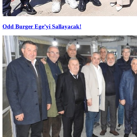
Odd Burger Ege’yi Sallayacak!