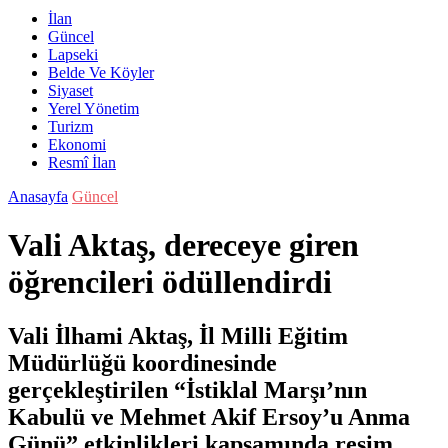
İlan
Güncel
Lapseki
Belde Ve Köyler
Siyaset
Yerel Yönetim
Turizm
Ekonomi
Resmî İlan
Anasayfa
Güncel
Vali Aktaş, dereceye giren
öğrencileri ödüllendirdi
Vali İlhami Aktaş, İl Milli Eğitim
Müdürlüğü koordinesinde
gerçekleştirilen “İstiklal Marşı’nın
Kabulü ve Mehmet Akif Ersoy’u Anma
Günü” etkinlikleri kapsamında resim