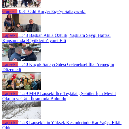
Güncel
10:31
Odd Burger Ege’yi Sallayacak!
Lapseki
11:43
Başkan Atilla Öztürk, Yaşlılara Saygı Haftası
Kapsamında Büyükleri Ziyaret Etti
Lapseki
11:40
Küçük Sanayi Sitesi Geleneksel İftar Yemeğini
Düzenledi
Lapseki
11:29
MHP Lapseki İlçe Teşkilatı, Şehitler İçin Mevlit
Okuttu ve Tatlı İkramında Bulundu
Lapseki
11:28
Lapseki'nin Yüksek Kesimlerinde Kar Yağışı Etkili
Oldu