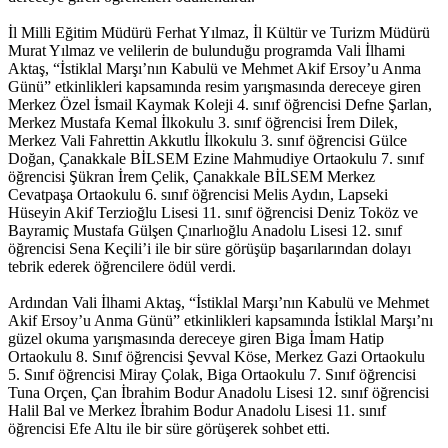
İl Milli Eğitim Müdürü Ferhat Yılmaz, İl Kültür ve Turizm Müdürü
Murat Yılmaz ve velilerin de bulunduğu programda Vali İlhami
Aktaş, “İstiklal Marşı’nın Kabulü ve Mehmet Akif Ersoy’u Anma
Günü” etkinlikleri kapsamında resim yarışmasında dereceye giren
Merkez Özel İsmail Kaymak Koleji 4. sınıf öğrencisi Defne Şarlan,
Merkez Mustafa Kemal İlkokulu 3. sınıf öğrencisi İrem Dilek,
Merkez Vali Fahrettin Akkutlu İlkokulu 3. sınıf öğrencisi Gülce
Doğan, Çanakkale BİLSEM Ezine Mahmudiye Ortaokulu 7. sınıf
öğrencisi Şükran İrem Çelik, Çanakkale BİLSEM Merkez
Cevatpaşa Ortaokulu 6. sınıf öğrencisi Melis Aydın, Lapseki
Hüseyin Akif Terzioğlu Lisesi 11. sınıf öğrencisi Deniz Toköz ve
Bayramiç Mustafa Gülşen Çınarlıoğlu Anadolu Lisesi 12. sınıf
öğrencisi Sena Keçili’i ile bir süre görüşüp başarılarından dolayı
tebrik ederek öğrencilere ödül verdi.
Ardından Vali İlhami Aktaş, “İstiklal Marşı’nın Kabulü ve Mehmet
Akif Ersoy’u Anma Günü” etkinlikleri kapsamında İstiklal Marşı’nı
güzel okuma yarışmasında dereceye giren Biga İmam Hatip
Ortaokulu 8. Sınıf öğrencisi Şevval Köse, Merkez Gazi Ortaokulu
5. Sınıf öğrencisi Miray Çolak, Biga Ortaokulu 7. Sınıf öğrencisi
Tuna Orçen, Çan İbrahim Bodur Anadolu Lisesi 12. sınıf öğrencisi
Halil Bal ve Merkez İbrahim Bodur Anadolu Lisesi 11. sınıf
öğrencisi Efe Altu ile bir süre görüşerek sohbet etti.