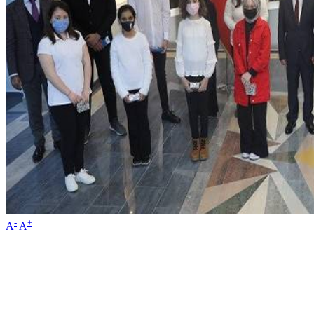
-
+
A
A