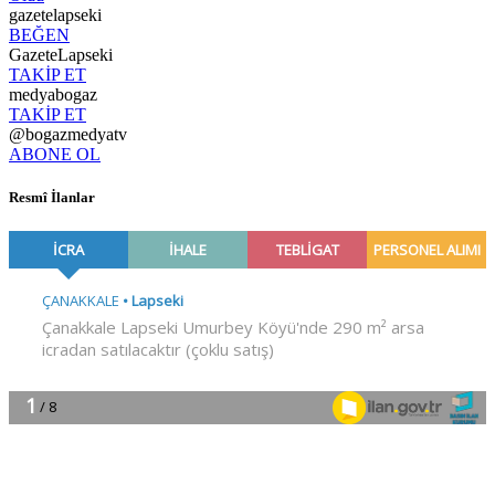
gazetelapseki
BEĞEN
GazeteLapseki
TAKİP ET
medyabogaz
TAKİP ET
@bogazmedyatv
ABONE OL
Resmî İlanlar