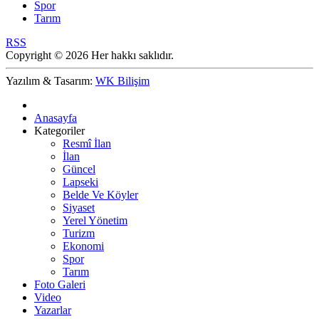
Spor
Tarım
RSS
Copyright © 2026 Her hakkı saklıdır.
Yazılım & Tasarım:
WK Bilişim
Anasayfa
Kategoriler
Resmî İlan
İlan
Güncel
Lapseki
Belde Ve Köyler
Siyaset
Yerel Yönetim
Turizm
Ekonomi
Spor
Tarım
Foto Galeri
Video
Yazarlar