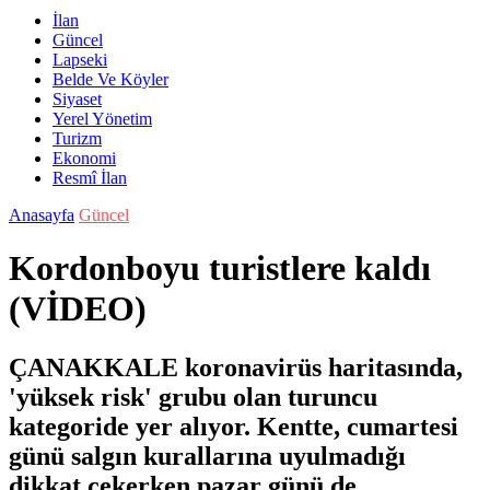
İlan
Güncel
Lapseki
Belde Ve Köyler
Siyaset
Yerel Yönetim
Turizm
Ekonomi
Resmî İlan
Anasayfa
Güncel
Kordonboyu turistlere kaldı
(VİDEO)
ÇANAKKALE koronavirüs haritasında,
'yüksek risk' grubu olan turuncu
kategoride yer alıyor. Kentte, cumartesi
günü salgın kurallarına uyulmadığı
dikkat çekerken pazar günü de