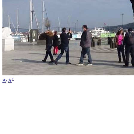
-
+
A
A