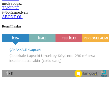
medyabogaz
TAKİP ET
@bogazmedyatv
ABONE OL
Resmî İlanlar