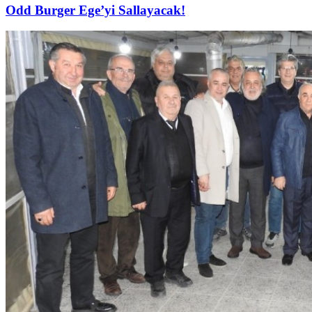
Odd Burger Ege’yi Sallayacak!