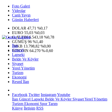
Foto Galeri
Videolar
Canlı Yayın
Günün Haberleri
DOLAR
47,71
%0,17
EURO
55,03
%0,03
G.ALTIN
6.543,18
%0,78
GÜMÜŞ
96
%1,40
İlan
IMKB
13.798,82
%0,00
Güncel
BITCOIN
64.270
%-0,60
Lapseki
Belde Ve Köyler
Siyaset
Yerel Yönetim
Turizm
Ekonomi
Resmî İlan
Facebook
Twitter
Instagram
Youtube
İlan
Güncel
Lapseki
Belde Ve Köyler
Siyaset
Yerel Yönetim
Turizm
Ekonomi
Spor
Tarım
Künye
İletişim
RSS