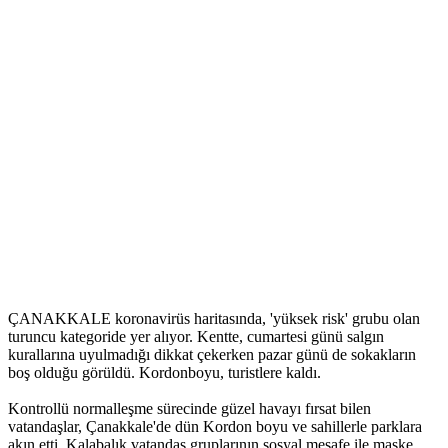
ÇANAKKALE koronavirüs haritasında, 'yüksek risk' grubu olan
turuncu kategoride yer alıyor. Kentte, cumartesi günü salgın
kurallarına uyulmadığı dikkat çekerken pazar günü de sokakların
boş olduğu görüldü. Kordonboyu, turistlere kaldı.
Kontrollü normalleşme sürecinde güzel havayı fırsat bilen
vatandaşlar, Çanakkale'de dün Kordon boyu ve sahillerle parklara
akın etti. Kalabalık vatandaş gruplarının sosyal mesafe ile maske