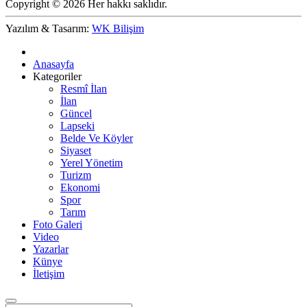
Copyright © 2026 Her hakkı saklıdır.
Yazılım & Tasarım:
WK Bilişim
Anasayfa
Kategoriler
Resmî İlan
İlan
Güncel
Lapseki
Belde Ve Köyler
Siyaset
Yerel Yönetim
Turizm
Ekonomi
Spor
Tarım
Foto Galeri
Video
Yazarlar
Künye
İletişim