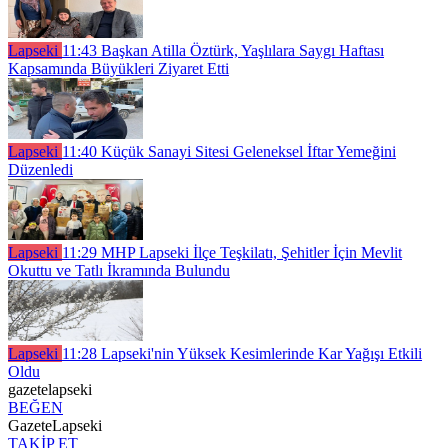
Lapseki
11:43
Başkan Atilla Öztürk, Yaşlılara Saygı Haftası
Kapsamında Büyükleri Ziyaret Etti
Lapseki
11:40
Küçük Sanayi Sitesi Geleneksel İftar Yemeğini
Düzenledi
Lapseki
11:29
MHP Lapseki İlçe Teşkilatı, Şehitler İçin Mevlit
Okuttu ve Tatlı İkramında Bulundu
Lapseki
11:28
Lapseki'nin Yüksek Kesimlerinde Kar Yağışı Etkili
Oldu
gazetelapseki
BEĞEN
GazeteLapseki
TAKİP ET