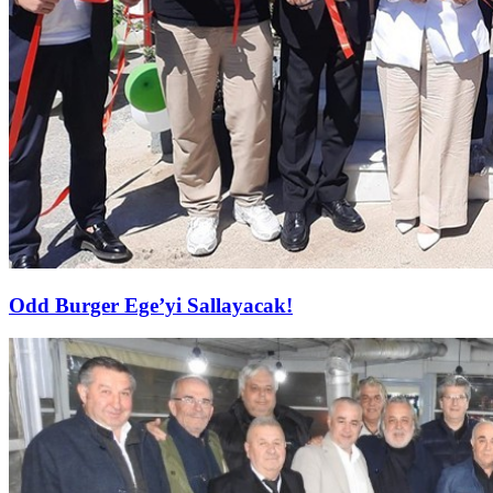
Odd Burger Ege’yi Sallayacak!