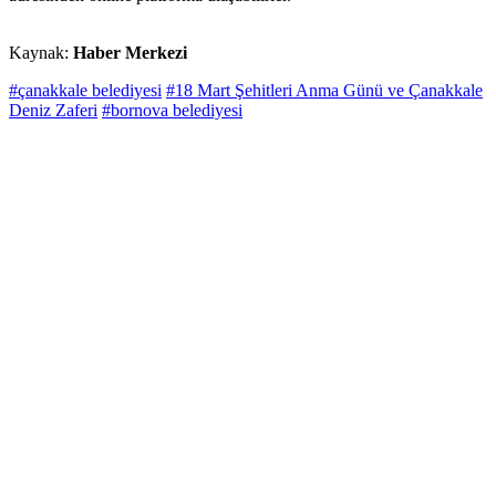
Kaynak:
Haber Merkezi
#çanakkale belediyesi
#18 Mart Şehitleri Anma Günü ve Çanakkale
Deniz Zaferi
#bornova belediyesi