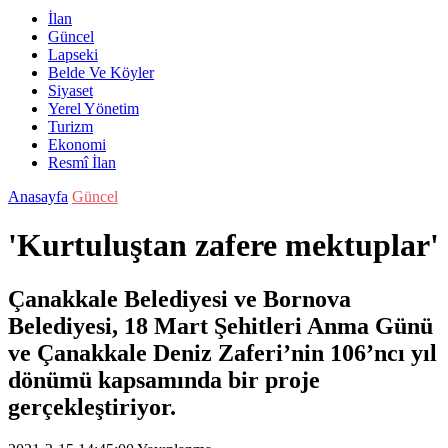
İlan
Güncel
Lapseki
Belde Ve Köyler
Siyaset
Yerel Yönetim
Turizm
Ekonomi
Resmî İlan
Anasayfa
Güncel
'Kurtuluştan zafere mektuplar'
Çanakkale Belediyesi ve Bornova
Belediyesi, 18 Mart Şehitleri Anma Günü
ve Çanakkale Deniz Zaferi’nin 106’ncı yıl
dönümü kapsamında bir proje
gerçekleştiriyor.