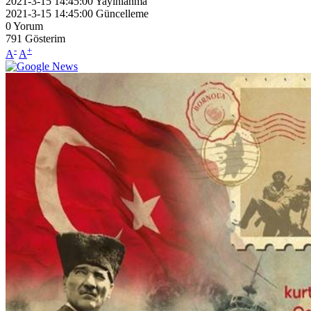
2021-3-15 14:45:00
Yayınlanma
2021-3-15 14:45:00
Güncelleme
0
Yorum
791
Gösterim
-
+
A
A