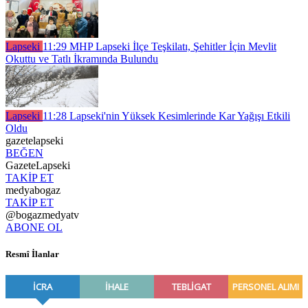
Lapseki
11:29
MHP Lapseki İlçe Teşkilatı, Şehitler İçin Mevlit
Okuttu ve Tatlı İkramında Bulundu
Lapseki
11:28
Lapseki'nin Yüksek Kesimlerinde Kar Yağışı Etkili
Oldu
gazetelapseki
BEĞEN
GazeteLapseki
TAKİP ET
medyabogaz
TAKİP ET
@bogazmedyatv
ABONE OL
Resmî İlanlar