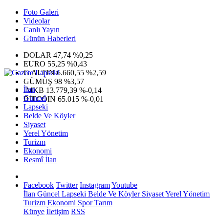
Foto Galeri
Videolar
Canlı Yayın
Günün Haberleri
DOLAR
47,74
%0,25
EURO
55,25
%0,43
G.ALTIN
6.660,55
%2,59
GÜMÜŞ
98
%3,57
İlan
IMKB
13.779,39
%-0,14
Güncel
BITCOIN
65.015
%-0,01
Lapseki
Belde Ve Köyler
Siyaset
Yerel Yönetim
Turizm
Ekonomi
Resmî İlan
Facebook
Twitter
Instagram
Youtube
İlan
Güncel
Lapseki
Belde Ve Köyler
Siyaset
Yerel Yönetim
Turizm
Ekonomi
Spor
Tarım
Künye
İletişim
RSS