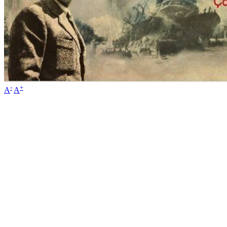
-
+
A
A