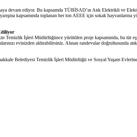
oplamaya devam ediyor. Bu kapsamda TÜBİSAD’ın Atık Elektrikli ve Ele
dan yarışma kapsamında toplanan her ton AEEE için sokak hayvanlarına 
diliyor
şkin Temizlik İşleri Müdürlüğünce yürütülen proje kapsamında, bu tür 
alarınızı evinizden aldırabilirsiniz. Alınan randevular doğrultusunda 
nakkale Belediyesi Temizlik İşleri Müdürlüğü ve Sosyal Yaşam Evlerine d
.