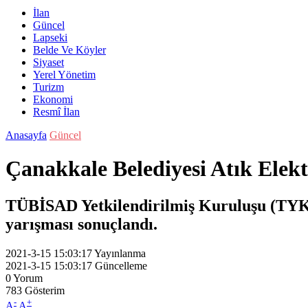
İlan
Güncel
Lapseki
Belde Ve Köyler
Siyaset
Yerel Yönetim
Turizm
Ekonomi
Resmî İlan
Anasayfa
Güncel
Çanakkale Belediyesi Atık Elek
TÜBİSAD Yetkilendirilmiş Kuruluşu (TYK)
yarışması sonuçlandı.
2021-3-15 15:03:17
Yayınlanma
2021-3-15 15:03:17
Güncelleme
0
Yorum
783
Gösterim
-
+
A
A