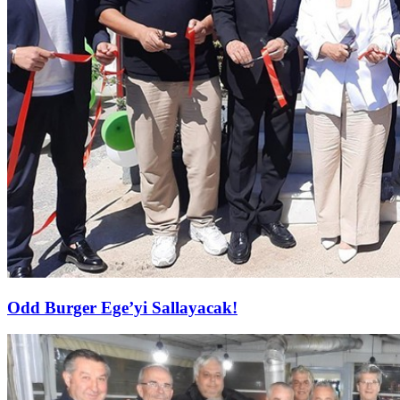
Odd Burger Ege’yi Sallayacak!