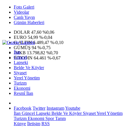
Foto Galeri
Videolar
Canlı Yayın
Günün Haberleri
DOLAR
47,60
%0,06
EURO
54,99
%-0,04
G.ALTIN
6.489,47
%-0,10
GÜMÜŞ
94
%-0,75
İlan
IMKB
13.798,82
%0,70
Güncel
BITCOIN
64.461
%-0,67
Lapseki
Belde Ve Köyler
Siyaset
Yerel Yönetim
Turizm
Ekonomi
Resmî İlan
Facebook
Twitter
Instagram
Youtube
İlan
Güncel
Lapseki
Belde Ve Köyler
Siyaset
Yerel Yönetim
Turizm
Ekonomi
Spor
Tarım
Künye
İletişim
RSS