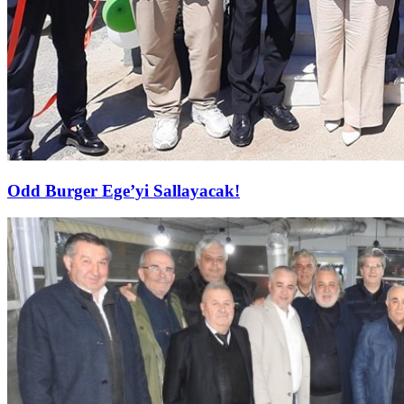
Odd Burger Ege’yi Sallayacak!