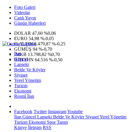
Foto Galeri
Videolar
Canlı Yayın
Günün Haberleri
DOLAR
47,60
%0,06
EURO
54,98
%-0,05
G.ALTIN
6.479,87
%-0,25
GÜMÜŞ
94
%-0,70
İlan
IMKB
13.798,82
%0,70
Güncel
BITCOIN
64.516
%-0,50
Lapseki
Belde Ve Köyler
Siyaset
Yerel Yönetim
Turizm
Ekonomi
Resmî İlan
Facebook
Twitter
Instagram
Youtube
İlan
Güncel
Lapseki
Belde Ve Köyler
Siyaset
Yerel Yönetim
Turizm
Ekonomi
Spor
Tarım
Künye
İletişim
RSS