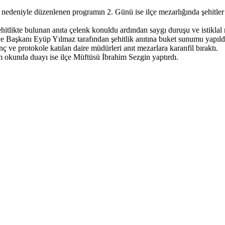
eniyle düzenlenen programın 2. Günü ise ilçe mezarlığında şehitler için
tlikte bulunan anıta çelenk konuldu ardından saygı duruşu ve istikla
ı Eyüp Yılmaz tarafından şehitlik anıtına buket sunumu yapıldı. Si
e protokole katılan daire müdürleri anıt mezarlara karanfil bıraktı.
m okunda duayı ise ilçe Müftüsü İbrahim Sezgin yaptırdı.