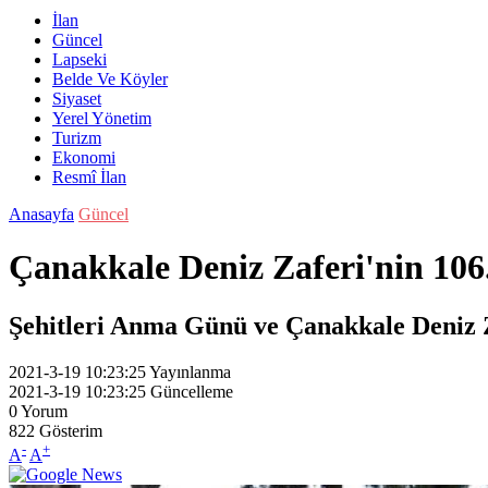
İlan
Güncel
Lapseki
Belde Ve Köyler
Siyaset
Yerel Yönetim
Turizm
Ekonomi
Resmî İlan
Anasayfa
Güncel
Çanakkale Deniz Zaferi'nin 106
Şehitleri Anma Günü ve Çanakkale Deniz Za
2021-3-19 10:23:25
Yayınlanma
2021-3-19 10:23:25
Güncelleme
0
Yorum
822
Gösterim
-
+
A
A