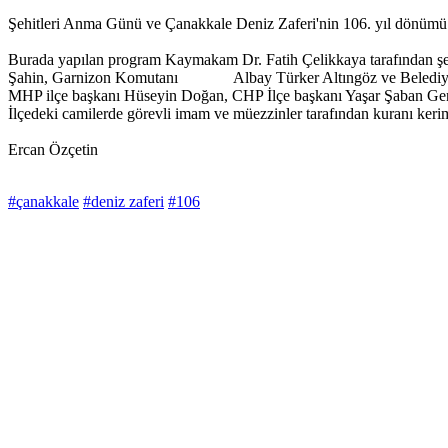
Şehitleri Anma Günü ve Çanakkale Deniz Zaferi'nin 106. yıl dönümü ned
Burada yapılan program Kaymakam Dr. Fatih Çelikkaya tarafından şehi
Şahin, Garnizon Komutanı Albay Türker Altıngöz ve Belediye Başkan
MHP ilçe başkanı Hüseyin Doğan, CHP İlçe başkanı Yaşar Şaban Genç v
İlçedeki camilerde görevli imam ve müezzinler tarafından kuranı keri
Ercan Özçetin
#çanakkale
#deniz zaferi
#106