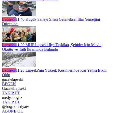
Lapseki
11:40
Küçük Sanayi Sitesi Geleneksel İftar Yemeğini
Düzenledi
Lapseki
11:29
MHP Lapseki İlçe Teşkilatı, Şehitler İçin Mevlit
Okuttu ve Tatlı İkramında Bulundu
Lapseki
11:28
Lapseki'nin Yüksek Kesimlerinde Kar Yağışı Etkili
Oldu
gazetelapseki
BEĞEN
GazeteLapseki
TAKİP ET
medyabogaz
TAKİP ET
@bogazmedyatv
ABONE OL