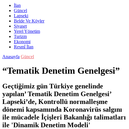
İlan
Güncel
Lapseki
Belde Ve Köyler
Siyaset
Yerel Yönetim
Turizm
Ekonomi
Resmî İlan
Anasayfa
Güncel
“Tematik Denetim Genelgesi”
Geçtiğimiz gün Türkiye genelinde
yapılan’ Tematik Denetim Genelgesi’
Lapseki’de, Kontrollü normalleşme
dönemi kapsamında Koronavirüs salgını
ile mücadele İçişleri Bakanlığı talimatları
ile 'Dinamik Denetim Modeli'