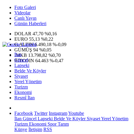
Foto Galeri
Videolar
Canlı Yayın
Günün Haberleri
DOLAR
47,70
%0,16
EURO
55,13
%0,22
G.ALTIN
6.490,18
%-0,09
GÜMÜŞ
94
%0,05
İlan
IMKB
13.798,82
%0,70
Güncel
BITCOIN
64.463
%-0,47
Lapseki
Belde Ve Köyler
Siyaset
Yerel Yönetim
Turizm
Ekonomi
Resmî İlan
Facebook
Twitter
Instagram
Youtube
İlan
Güncel
Lapseki
Belde Ve Köyler
Siyaset
Yerel Yönetim
Turizm
Ekonomi
Spor
Tarım
Künye
İletişim
RSS