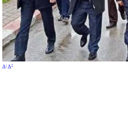
-
+
A
A