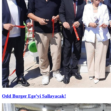
Odd Burger Ege’yi Sallayacak!