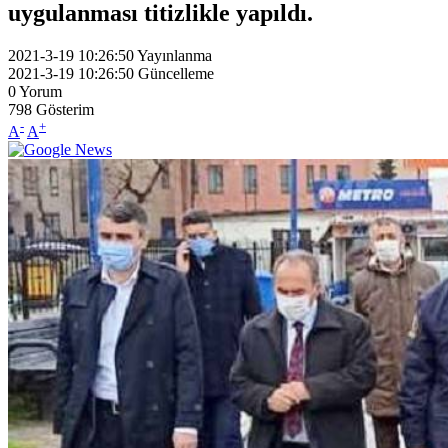
uygulanması titizlikle yapıldı.
2021-3-19 10:26:50
Yayınlanma
2021-3-19 10:26:50
Güncelleme
0
Yorum
798
Gösterim
-
+
A
A