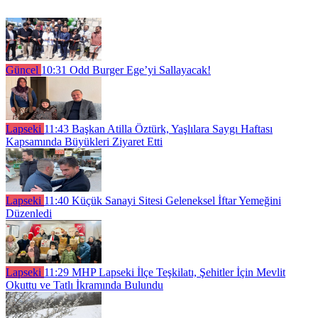
Güncel
10:31
Odd Burger Ege’yi Sallayacak!
Lapseki
11:43
Başkan Atilla Öztürk, Yaşlılara Saygı Haftası
Kapsamında Büyükleri Ziyaret Etti
Lapseki
11:40
Küçük Sanayi Sitesi Geleneksel İftar Yemeğini
Düzenledi
Lapseki
11:29
MHP Lapseki İlçe Teşkilatı, Şehitler İçin Mevlit
Okuttu ve Tatlı İkramında Bulundu