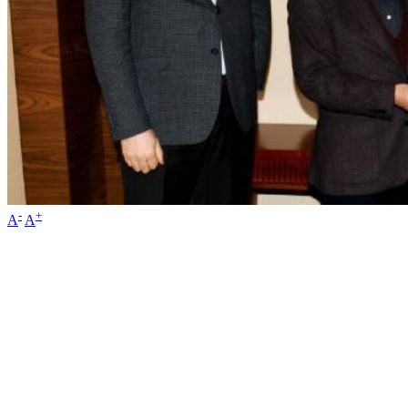
-
+
A
A