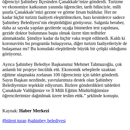
öğrenciyi Şahinbey İlçesinden Çanakkale’mize gönderdi. Turizme
ve ekonomiye katkısının yanında öğrenciler, tarih bilinciyle, milli
şuurla Çanakkale’mizi gezme ve görme fırsatı buldular. Her ne
kadar hiçbir turizm faaliyeti eleştirilmezken, bazı kesimlerce sadece
Şahinbey Belediyesi’nin eleştirildiğini görüyoruz. Salgınla beraber,
daha az sayıda yapılan gezilerde uçağa binmeden test yapılması,
gezide doktor bulunması başta olmak üzere tüm tedbirler
alınmaktadır. Şimdiye kadar da hiçbir vaka tespit edilmedi. Kaldı ki
koronavirüs bu programla bulaşıyorsa, diğer turizm faaliyetleriyle de
bulaşamaz mı? Bu konudaki eleştirilerde büyük bir çelişki olduğunu
görüyoruz.
Ayrıca Şahinbey Belediye Başkanımız Mehmet Tahmazoğlu, çok
anlamlı bir projeye öncülük etti. Ekonomik sebeplerle uzaktan
eğitime ulaşmakta zorlanan 100 öğrencimiz için tablet gönderdi.
Sayın Başkan nezdinde, yavrularımıza destek olan Şahinbey
Belediyemize teşekkür ediyorum. Bizlere gönderdikleri tabletleri
Çanakkale Valiliğimize ve İl Milli Eğitim Müdürlüğümüze
öğrencilerimize dağıtılmak üzere teslim ettik.” şeklinde konuştu.
Kaynak:
Haber Merkezi
#bülent turan
#şahinbey belediyesi