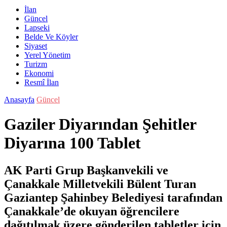
İlan
Güncel
Lapseki
Belde Ve Köyler
Siyaset
Yerel Yönetim
Turizm
Ekonomi
Resmî İlan
Anasayfa
Güncel
Gaziler Diyarından Şehitler
Diyarına 100 Tablet
AK Parti Grup Başkanvekili ve
Çanakkale Milletvekili Bülent Turan
Gaziantep Şahinbey Belediyesi tarafından
Çanakkale’de okuyan öğrencilere
dağıtılmak üzere gönderilen tabletler için