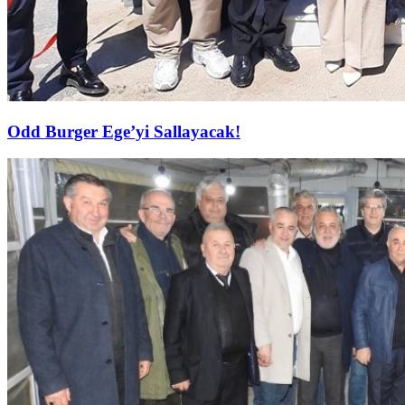
Odd Burger Ege’yi Sallayacak!