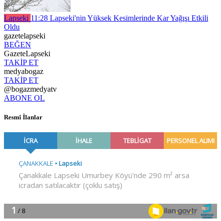
Lapseki
11:28
Lapseki'nin Yüksek Kesimlerinde Kar Yağışı Etkili
Oldu
gazetelapseki
BEĞEN
GazeteLapseki
TAKİP ET
medyabogaz
TAKİP ET
@bogazmedyatv
ABONE OL
Resmî İlanlar