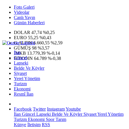
Foto Galeri
Videolar
Canlı Yayın
Günün Haberleri
DOLAR
47,74
%0,25
EURO
55,25
%0,43
G.ALTIN
6.660,55
%2,59
GÜMÜŞ
98
%3,57
İlan
IMKB
13.779,39
%-0,14
Güncel
BITCOIN
64.789
%-0,38
Lapseki
Belde Ve Köyler
Siyaset
Yerel Yönetim
Turizm
Ekonomi
Resmî İlan
Facebook
Twitter
Instagram
Youtube
İlan
Güncel
Lapseki
Belde Ve Köyler
Siyaset
Yerel Yönetim
Turizm
Ekonomi
Spor
Tarım
Künye
İletişim
RSS