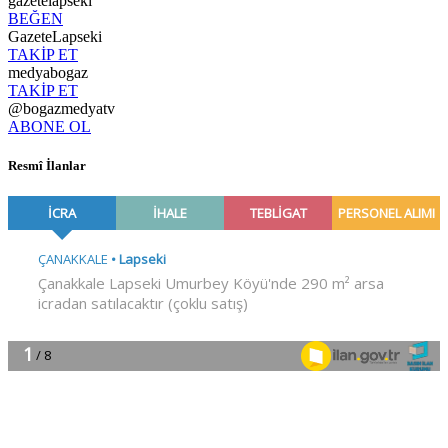
gazetelapseki
BEĞEN
GazeteLapseki
TAKİP ET
medyabogaz
TAKİP ET
@bogazmedyatv
ABONE OL
Resmî İlanlar