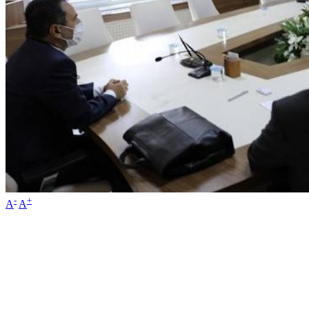
-
+
A
A