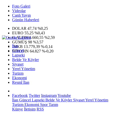
Foto Galeri
Videolar
Canlı Yayın
Günün Haberleri
DOLAR
47,74
%0,25
EURO
55,25
%0,43
G.ALTIN
6.660,55
%2,59
GÜMÜŞ
98
%3,57
İlan
IMKB
13.779,39
%-0,14
Güncel
BITCOIN
64.827
%-0,20
Lapseki
Belde Ve Köyler
Siyaset
Yerel Yönetim
Turizm
Ekonomi
Resmî İlan
Facebook
Twitter
Instagram
Youtube
İlan
Güncel
Lapseki
Belde Ve Köyler
Siyaset
Yerel Yönetim
Turizm
Ekonomi
Spor
Tarım
Künye
İletişim
RSS