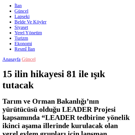
İlan
Güncel
Lapseki
Belde Ve Köyler
Siyaset
Yerel Yönetim
Turizm
Ekonomi
Resmî İlan
Anasayfa
Güncel
15 ilin hikayesi 81 ile ışık
tutacak
Tarım ve Orman Bakanlığı’nın
yürütücüsü olduğu LEADER Projesi
kapsamında “LEADER tedbirine yönelik
ikinci aşama illerinde kurulacak olan
yerel eylem grupları için lansman