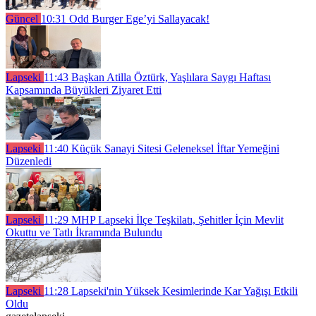
Güncel
10:31
Odd Burger Ege’yi Sallayacak!
Lapseki
11:43
Başkan Atilla Öztürk, Yaşlılara Saygı Haftası
Kapsamında Büyükleri Ziyaret Etti
Lapseki
11:40
Küçük Sanayi Sitesi Geleneksel İftar Yemeğini
Düzenledi
Lapseki
11:29
MHP Lapseki İlçe Teşkilatı, Şehitler İçin Mevlit
Okuttu ve Tatlı İkramında Bulundu
Lapseki
11:28
Lapseki'nin Yüksek Kesimlerinde Kar Yağışı Etkili
Oldu