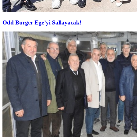
Odd Burger Ege’yi Sallayacak!