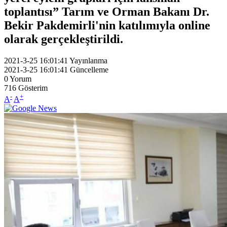
toplantısı” Tarım ve Orman Bakanı Dr.
Bekir Pakdemirli'nin katılımıyla online
olarak gerçekleştirildi.
2021-3-25 16:01:41
Yayınlanma
2021-3-25 16:01:41
Güncelleme
0
Yorum
716
Gösterim
-
+
A
A