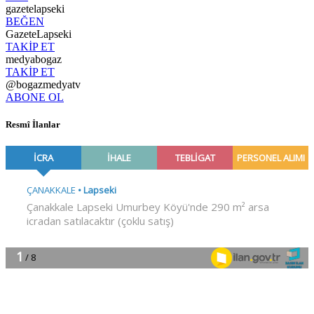
gazetelapseki
BEĞEN
GazeteLapseki
TAKİP ET
medyabogaz
TAKİP ET
@bogazmedyatv
ABONE OL
Resmî İlanlar