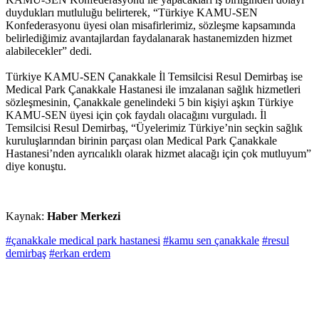
duydukları mutluluğu belirterek, “Türkiye KAMU-SEN
Konfederasyonu üyesi olan misafirlerimiz, sözleşme kapsamında
belirlediğimiz avantajlardan faydalanarak hastanemizden hizmet
alabilecekler” dedi.
Türkiye KAMU-SEN Çanakkale İl Temsilcisi Resul Demirbaş ise
Medical Park Çanakkale Hastanesi ile imzalanan sağlık hizmetleri
sözleşmesinin, Çanakkale genelindeki 5 bin kişiyi aşkın Türkiye
KAMU-SEN üyesi için çok faydalı olacağını vurguladı. İl
Temsilcisi Resul Demirbaş, “Üyelerimiz Türkiye’nin seçkin sağlık
kuruluşlarından birinin parçası olan Medical Park Çanakkale
Hastanesi’nden ayrıcalıklı olarak hizmet alacağı için çok mutluyum”
diye konuştu.
Kaynak:
Haber Merkezi
#çanakkale medical park hastanesi
#kamu sen çanakkale
#resul
demirbaş
#erkan erdem