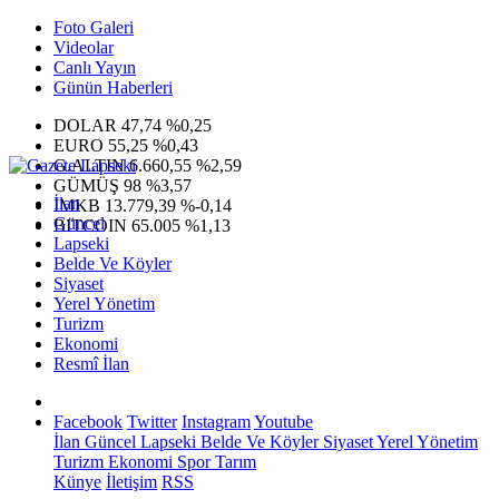
Foto Galeri
Videolar
Canlı Yayın
Günün Haberleri
DOLAR
47,74
%0,25
EURO
55,25
%0,43
G.ALTIN
6.660,55
%2,59
GÜMÜŞ
98
%3,57
İlan
IMKB
13.779,39
%-0,14
Güncel
BITCOIN
65.005
%1,13
Lapseki
Belde Ve Köyler
Siyaset
Yerel Yönetim
Turizm
Ekonomi
Resmî İlan
Facebook
Twitter
Instagram
Youtube
İlan
Güncel
Lapseki
Belde Ve Köyler
Siyaset
Yerel Yönetim
Turizm
Ekonomi
Spor
Tarım
Künye
İletişim
RSS