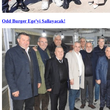
Odd Burger Ege’yi Sallayacak!