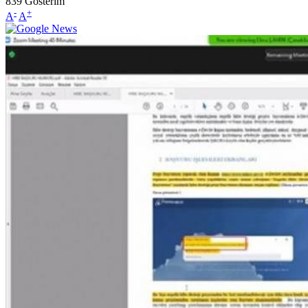
839
Gösterim
-
+
A
A