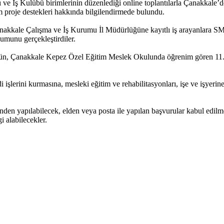
e İş Kulübü birimlerinin düzenlediği online toplantılarla Çanakkale’d
m proje destekleri hakkında bilgilendirmede bulundu.
Çanakkale Çalışma ve İş Kurumu İl Müdürlüğüne kayıtlı iş arayanlara SMS
umunu gerçekleştirdiler.
ün, Çanakkale Kepez Özel Eğitim Meslek Okulunda öğrenim gören 11. ve
şlerini kurmasına, mesleki eğitim ve rehabilitasyonları, işe ve işyerine 
inden yapılabilecek, elden veya posta ile yapılan başvurular kabul edil
i alabilecekler.