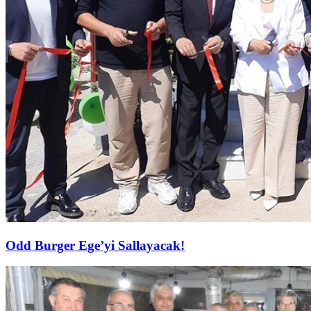
Odd Burger Ege’yi Sallayacak!