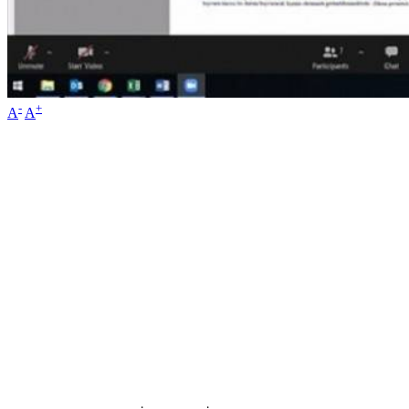
-
+
A
A