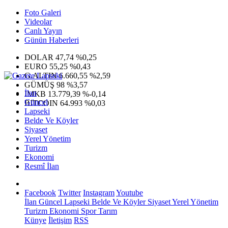
Foto Galeri
Videolar
Canlı Yayın
Günün Haberleri
DOLAR
47,74
%0,25
EURO
55,25
%0,43
G.ALTIN
6.660,55
%2,59
GÜMÜŞ
98
%3,57
İlan
IMKB
13.779,39
%-0,14
Güncel
BITCOIN
64.993
%0,03
Lapseki
Belde Ve Köyler
Siyaset
Yerel Yönetim
Turizm
Ekonomi
Resmî İlan
Facebook
Twitter
Instagram
Youtube
İlan
Güncel
Lapseki
Belde Ve Köyler
Siyaset
Yerel Yönetim
Turizm
Ekonomi
Spor
Tarım
Künye
İletişim
RSS