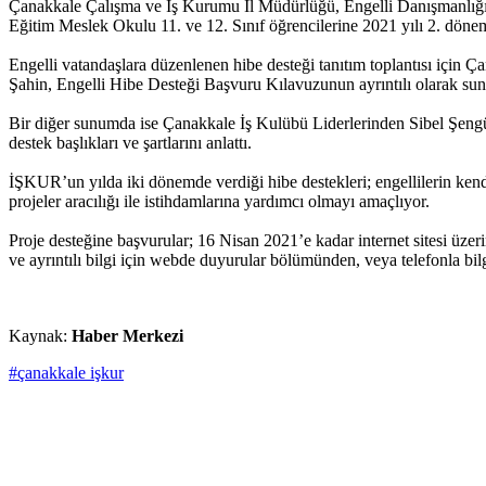
Çanakkale Çalışma ve İş Kurumu İl Müdürlüğü, Engelli Danışmanlığı v
Eğitim Meslek Okulu 11. ve 12. Sınıf öğrencilerine 2021 yılı 2. döne
Engelli vatandaşlara düzenlenen hibe desteği tanıtım toplantısı için 
Şahin, Engelli Hibe Desteği Başvuru Kılavuzunun ayrıntılı olarak sun
Bir diğer sunumda ise Çanakkale İş Kulübü Liderlerinden Sibel Şeng
destek başlıkları ve şartlarını anlattı.
İŞKUR’un yılda iki dönemde verdiği hibe destekleri; engellilerin kendi i
projeler aracılığı ile istihdamlarına yardımcı olmayı amaçlıyor.
Proje desteğine başvurular; 16 Nisan 2021’e kadar internet sitesi üzer
ve ayrıntılı bilgi için webde duyurular bölümünden, veya telefonla bilg
Kaynak:
Haber Merkezi
#çanakkale işkur