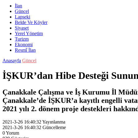
İlan
Güncel
Lapseki
Belde Ve Köyler
Siyaset
Yerel Yönetim
Turizm
Ekonomi
Resmî İlan
Anasayfa
Güncel
İŞKUR’dan Hibe Desteği Sunu
Çanakkale Çalışma ve İş Kurumu İl Müdürlü
Çanakkale’de İŞKUR’a kayıtlı engelli vata
2021 yılı 2. dönem proje destekleri hakkınd
2021-3-26 16:40:32
Yayınlanma
2021-3-26 16:40:32
Güncelleme
0
Yorum