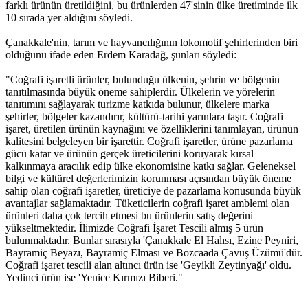
farklı ürünün üretildiğini, bu ürünlerden 47'sinin ülke üretiminde ilk
10 sırada yer aldığını söyledi.
Çanakkale'nin, tarım ve hayvancılığının lokomotif şehirlerinden biri
olduğunu ifade eden Erdem Karadağ, şunları söyledi:
"Coğrafi işaretli ürünler, bulunduğu ülkenin, şehrin ve bölgenin
tanıtılmasında büyük öneme sahiplerdir. Ülkelerin ve yörelerin
tanıtımını sağlayarak turizme katkıda bulunur, ülkelere marka
şehirler, bölgeler kazandırır, kültürü-tarihi yarınlara taşır. Coğrafi
işaret, üretilen ürünün kaynağını ve özelliklerini tanımlayan, ürünün
kalitesini belgeleyen bir işarettir. Coğrafi işaretler, ürüne pazarlama
gücü katar ve ürünün gerçek üreticilerini koruyarak kırsal
kalkınmaya aracılık edip ülke ekonomisine katkı sağlar. Geleneksel
bilgi ve kültürel değerlerimizin korunması açısından büyük öneme
sahip olan coğrafi işaretler, üreticiye de pazarlama konusunda büyük
avantajlar sağlamaktadır. Tüketicilerin coğrafi işaret amblemi olan
ürünleri daha çok tercih etmesi bu ürünlerin satış değerini
yükseltmektedir. İlimizde Coğrafi İşaret Tescili almış 5 ürün
bulunmaktadır. Bunlar sırasıyla 'Çanakkale El Halısı, Ezine Peyniri,
Bayramiç Beyazı, Bayramiç Elması ve Bozcaada Çavuş Üzümü'dür.
Coğrafi işaret tescili alan altıncı ürün ise 'Geyikli Zeytinyağı' oldu.
Yedinci ürün ise 'Yenice Kırmızı Biberi."