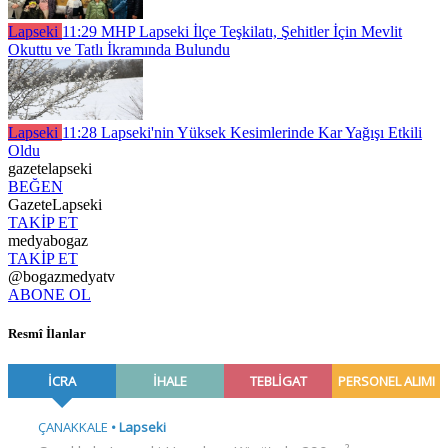
Lapseki
11:29
MHP Lapseki İlçe Teşkilatı, Şehitler İçin Mevlit
Okuttu ve Tatlı İkramında Bulundu
Lapseki
11:28
Lapseki'nin Yüksek Kesimlerinde Kar Yağışı Etkili
Oldu
gazetelapseki
BEĞEN
GazeteLapseki
TAKİP ET
medyabogaz
TAKİP ET
@bogazmedyatv
ABONE OL
Resmî İlanlar