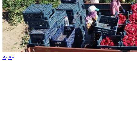
-
+
A
A