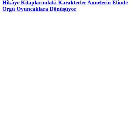
Hikâye Kitaplarındaki Karakterler Annelerin Elinde
Örgü Oyuncaklara Dönüşüyor