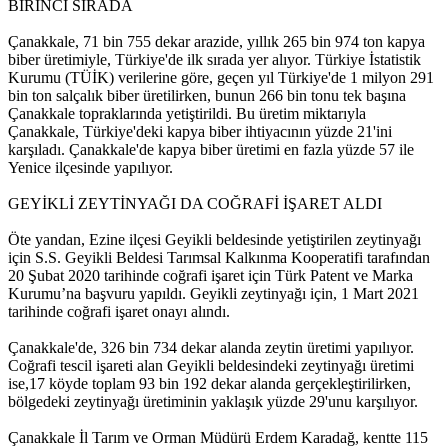
BİRİNCİ SIRADA
Çanakkale, 71 bin 755 dekar arazide, yıllık 265 bin 974 ton kapya
biber üretimiyle, Türkiye'de ilk sırada yer alıyor. Türkiye İstatistik
Kurumu (TÜİK) verilerine göre, geçen yıl Türkiye'de 1 milyon 291
bin ton salçalık biber üretilirken, bunun 266 bin tonu tek başına
Çanakkale topraklarında yetiştirildi. Bu üretim miktarıyla
Çanakkale, Türkiye'deki kapya biber ihtiyacının yüzde 21'ini
karşıladı. Çanakkale'de kapya biber üretimi en fazla yüzde 57 ile
Yenice ilçesinde yapılıyor.
GEYİKLİ ZEYTİNYAĞI DA COĞRAFİ İŞARET ALDI
Öte yandan, Ezine ilçesi Geyikli beldesinde yetiştirilen zeytinyağı
için S.S. Geyikli Beldesi Tarımsal Kalkınma Kooperatifi tarafından
20 Şubat 2020 tarihinde coğrafi işaret için Türk Patent ve Marka
Kurumu’na başvuru yapıldı. Geyikli zeytinyağı için, 1 Mart 2021
tarihinde coğrafi işaret onayı alındı.
Çanakkale'de, 326 bin 734 dekar alanda zeytin üretimi yapılıyor.
Coğrafi tescil işareti alan Geyikli beldesindeki zeytinyağı üretimi
ise,17 köyde toplam 93 bin 192 dekar alanda gerçekleştirilirken,
bölgedeki zeytinyağı üretiminin yaklaşık yüzde 29'unu karşılıyor.
Çanakkale İl Tarım ve Orman Müdürü Erdem Karadağ, kentte 115