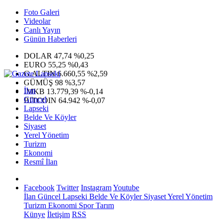
Foto Galeri
Videolar
Canlı Yayın
Günün Haberleri
DOLAR
47,74
%0,25
EURO
55,25
%0,43
G.ALTIN
6.660,55
%2,59
GÜMÜŞ
98
%3,57
İlan
IMKB
13.779,39
%-0,14
Güncel
BITCOIN
64.942
%-0,07
Lapseki
Belde Ve Köyler
Siyaset
Yerel Yönetim
Turizm
Ekonomi
Resmî İlan
Facebook
Twitter
Instagram
Youtube
İlan
Güncel
Lapseki
Belde Ve Köyler
Siyaset
Yerel Yönetim
Turizm
Ekonomi
Spor
Tarım
Künye
İletişim
RSS