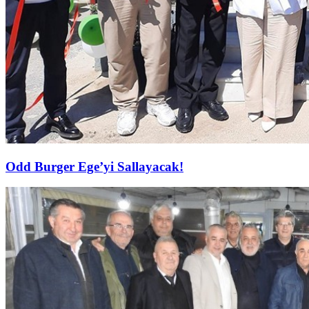
Odd Burger Ege’yi Sallayacak!