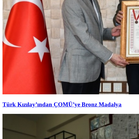
Türk Kızılay’ından ÇOMÜ’ye Bronz Madalya