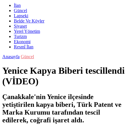
İlan
Güncel
Lapseki
Belde Ve Köyler
Siyaset
Yerel Yönetim
Turizm
Ekonomi
Resmî İlan
Anasayfa
Güncel
Yenice Kapya Biberi tescillendi
(VİDEO)
Çanakkale'nin Yenice ilçesinde
yetiştirilen kapya biberi, Türk Patent ve
Marka Kurumu tarafından tescil
edilerek, coğrafi işaret aldı.