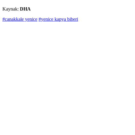
Kaynak:
DHA
#çanakkale yenice
#yenice kapya biberi