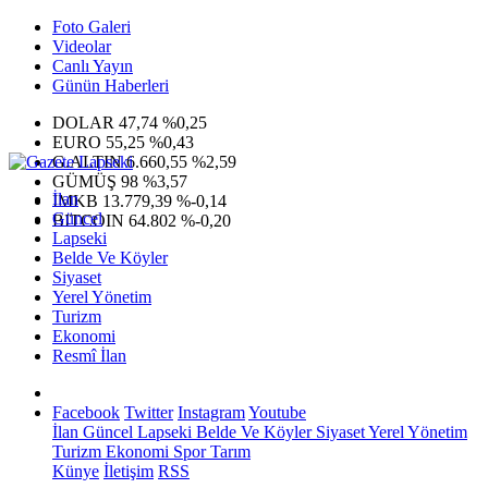
Foto Galeri
Videolar
Canlı Yayın
Günün Haberleri
DOLAR
47,74
%0,25
EURO
55,25
%0,43
G.ALTIN
6.660,55
%2,59
GÜMÜŞ
98
%3,57
İlan
IMKB
13.779,39
%-0,14
Güncel
BITCOIN
64.802
%-0,20
Lapseki
Belde Ve Köyler
Siyaset
Yerel Yönetim
Turizm
Ekonomi
Resmî İlan
Facebook
Twitter
Instagram
Youtube
İlan
Güncel
Lapseki
Belde Ve Köyler
Siyaset
Yerel Yönetim
Turizm
Ekonomi
Spor
Tarım
Künye
İletişim
RSS