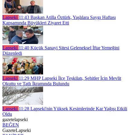
Lapseki
11:43
Başkan Atilla Öztürk, Yaşlılara Saygı Haftası
Kapsamında Büyükleri Ziyaret Etti
Lapseki
11:40
Küçük Sanayi Sitesi Geleneksel İftar Yemeğini
Düzenledi
Lapseki
11:29
MHP Lapseki İlçe Teşkilatı, Şehitler İçin Mevlit
Okuttu ve Tatlı İkramında Bulundu
Lapseki
11:28
Lapseki'nin Yüksek Kesimlerinde Kar Yağışı Etkili
Oldu
gazetelapseki
BEĞEN
GazeteLapseki