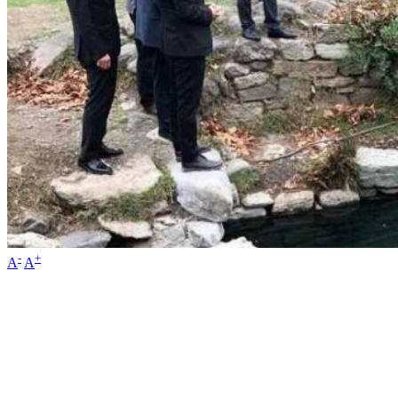
-
+
A
A