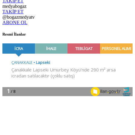
TAKİP ET
medyabogaz
TAKİP ET
@bogazmedyatv
ABONE OL
Resmî İlanlar