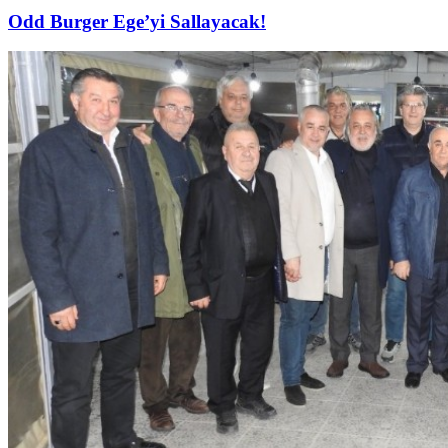
Odd Burger Ege’yi Sallayacak!