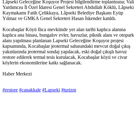
Lâpseki Geleceğine Koşuyor Projesi bilgilendirme toplantısına; Vali
Yardımcısı İl Özel İdaresi Genel Sekreteri Abdullah Köklü, Lâpseki
Kaymakamı Fatih Çelikkaya, Lâpseki Belediye Başkanı Eyüp
Yılmaz ve GMKA Genel Sekreteri Hasan İskender katıldı.
Kocabaşlar Köyü Ilıca mevkiinde yer alan tarihi kaplıca alanına
kaplıca ana binası, bungalov evler, havuzlar, piknik alanı ve otopark
alanı yapılması planlanan Lapseki Geleceğine Koşuyor projesi
kapsamında, Kocabaşlar jeotermal sahasındaki mevcut doğal çıkış
yakınlarında jeotermal sondaj yapılacak, eski doğal çıkışlı havuz
restore edilerek termal tesis kurulacak, Kocabaşlar köyü ve civar
köylerin ekonomilerine katkı sağlanacak.
Haber Merkezi
#restore
#çanakkale
#Lapseki
#turizm