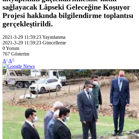
sağlayacak Lâpseki Geleceğine Koşuyor
Projesi hakkında bilgilendirme toplantısı
gerçekleştirildi.
2021-3-29 11:59:23
Yayınlanma
2021-3-29 11:59:23
Güncelleme
0
Yorum
767
Gösterim
-
+
A
A