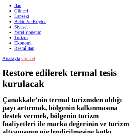
İlan
Güncel
Lapseki
Belde Ve Köyler
Siyaset
Yerel Yönetim
Turizm
Ekonomi
Resmî İlan
Anasayfa
Güncel
Restore edilerek termal tesis
kurulacak
Çanakkale’nin termal turizmden aldığı
payı artırmak, bölgenin kalkınmasına
destek vermek, bölgenin turizm
faaliyetleri ile marka değerinin ve turizm
altyapısının güçlendirilmesine katkı