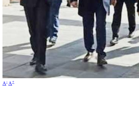
-
+
A
A