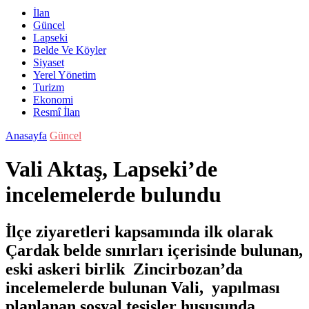
İlan
Güncel
Lapseki
Belde Ve Köyler
Siyaset
Yerel Yönetim
Turizm
Ekonomi
Resmî İlan
Anasayfa
Güncel
Vali Aktaş, Lapseki’de
incelemelerde bulundu
İlçe ziyaretleri kapsamında ilk olarak
Çardak belde sınırları içerisinde bulunan,
eski askeri birlik Zincirbozan’da
incelemelerde bulunan Vali, yapılması
planlanan sosyal tesisler hususunda