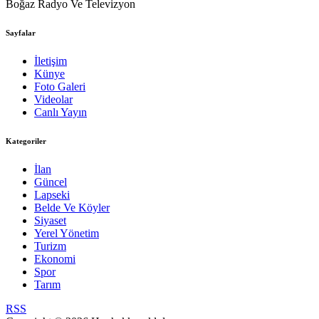
Boğaz Radyo Ve Televizyon
Sayfalar
İletişim
Künye
Foto Galeri
Videolar
Canlı Yayın
Kategoriler
İlan
Güncel
Lapseki
Belde Ve Köyler
Siyaset
Yerel Yönetim
Turizm
Ekonomi
Spor
Tarım
RSS