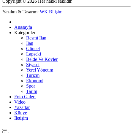
Copyright © 2026 Her hakkı saklıdır.
Yazılım & Tasarım:
WK Bilişim
Anasayfa
Kategoriler
Resmî İlan
İlan
Güncel
Lapseki
Belde Ve Köyler
Siyaset
Yerel Yönetim
Turizm
Ekonomi
Spor
Tarım
Foto Galeri
Video
Yazarlar
Künye
İletişim