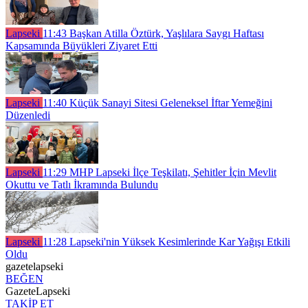
Lapseki
11:43
Başkan Atilla Öztürk, Yaşlılara Saygı Haftası
Kapsamında Büyükleri Ziyaret Etti
Lapseki
11:40
Küçük Sanayi Sitesi Geleneksel İftar Yemeğini
Düzenledi
Lapseki
11:29
MHP Lapseki İlçe Teşkilatı, Şehitler İçin Mevlit
Okuttu ve Tatlı İkramında Bulundu
Lapseki
11:28
Lapseki'nin Yüksek Kesimlerinde Kar Yağışı Etkili
Oldu
gazetelapseki
BEĞEN
GazeteLapseki
TAKİP ET