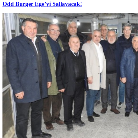
Odd Burger Ege’yi Sallayacak!