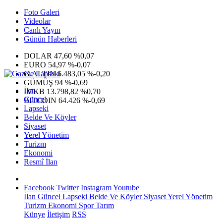
Foto Galeri
Videolar
Canlı Yayın
Günün Haberleri
DOLAR
47,60
%0,07
EURO
54,97
%-0,07
G.ALTIN
6.483,05
%-0,20
GÜMÜŞ
94
%-0,69
İlan
IMKB
13.798,82
%0,70
Güncel
BITCOIN
64.426
%-0,69
Lapseki
Belde Ve Köyler
Siyaset
Yerel Yönetim
Turizm
Ekonomi
Resmî İlan
Facebook
Twitter
Instagram
Youtube
İlan
Güncel
Lapseki
Belde Ve Köyler
Siyaset
Yerel Yönetim
Turizm
Ekonomi
Spor
Tarım
Künye
İletişim
RSS