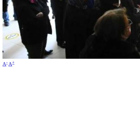
-
+
A
A