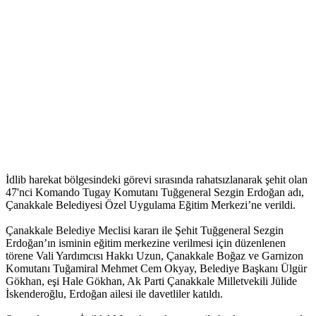
İdlib harekat bölgesindeki görevi sırasında rahatsızlanarak şehit olan
47'nci Komando Tugay Komutanı Tuğgeneral Sezgin Erdoğan adı,
Çanakkale Belediyesi Özel Uygulama Eğitim Merkezi’ne verildi.
Çanakkale Belediye Meclisi kararı ile Şehit Tuğgeneral Sezgin
Erdoğan’ın isminin eğitim merkezine verilmesi için düzenlenen
törene Vali Yardımcısı Hakkı Uzun, Çanakkale Boğaz ve Garnizon
Komutanı Tuğamiral Mehmet Cem Okyay, Belediye Başkanı Ülgür
Gökhan, eşi Hale Gökhan, Ak Parti Çanakkale Milletvekili Jülide
İskenderoğlu, Erdoğan ailesi ile davetliler katıldı.