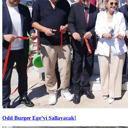
Odd Burger Ege’yi Sallayacak!