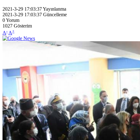
2021-3-29 17:03:37
Yayınlanma
2021-3-29 17:03:37
Güncelleme
0
Yorum
1027
Gösterim
-
+
A
A