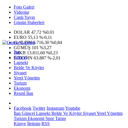
Foto Galeri
Videolar
Canlı Yayın
Günün Haberleri
DOLAR
47,72
%0,01
EURO
55,13
%-0,11
G.ALTIN
6.716,30
%0,84
GÜMÜŞ
101
%3,27
İlan
IMKB
13.811,60
%0,23
Güncel
BITCOIN
63.887
%-2,01
Lapseki
Belde Ve Köyler
Siyaset
Yerel Yönetim
Turizm
Ekonomi
Resmî İlan
Facebook
Twitter
Instagram
Youtube
İlan
Güncel
Lapseki
Belde Ve Köyler
Siyaset
Yerel Yönetim
Turizm
Ekonomi
Spor
Tarım
Künye
İletişim
RSS