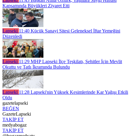
Lapseki
11:43
Başkan Atilla Öztürk, Yaşlılara Saygı Haftası
Kapsamında Büyükleri Ziyaret Etti
Lapseki
11:40
Küçük Sanayi Sitesi Geleneksel İftar Yemeğini
Düzenledi
Lapseki
11:29
MHP Lapseki İlçe Teşkilatı, Şehitler İçin Mevlit
Okuttu ve Tatlı İkramında Bulundu
Lapseki
11:28
Lapseki'nin Yüksek Kesimlerinde Kar Yağışı Etkili
Oldu
gazetelapseki
BEĞEN
GazeteLapseki
TAKİP ET
medyabogaz
TAKİP ET
@bogazmedyatv