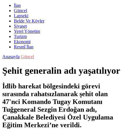
İlan
Güncel
Lapseki
Belde Ve Köyler
Siyaset
Yerel Yönetim
Turizm
Ekonomi
Resmî İlan
Anasayfa
Güncel
Şehit generalin adı yaşatılıyor
İdlib harekat bölgesindeki görevi
sırasında rahatsızlanarak şehit olan
47'nci Komando Tugay Komutanı
Tuğgeneral Sezgin Erdoğan adı,
Çanakkale Belediyesi Özel Uygulama
Eğitim Merkezi’ne verildi.