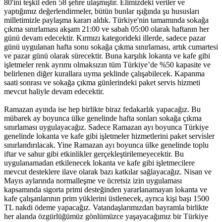
80'ini teşkil eden 58 şehre ulaşmıştır. Elimizdeki veriler ve
yaptığımız değerlendirmeler, bütün bunlar ışığında şu hususları
milletimizle paylaşma kararı aldık. Türkiye'nin tamamında sokağa
çıkma sınırlaması akşam 21:00 ve sabah 05:00 olarak haftanın her
günü devam edecektir. Kırmızı kategorideki illerde, sadece pazar
günü uygulanan hafta sonu sokağa çıkma sınırlaması, artık cumartesi
ve pazar günü olarak sürecektir. Buna karşılık lokanta ve kafe gibi
işletmeler renk ayrımı olmaksızın tüm Türkiye’de %50 kapasite ve
belirlenen diğer kurallara uyma şeklinde çalışabilecek. Kapanma
saati sonrası ve sokağa çıkma günlerindeki paket servis hizmeti
mevcut haliyle devam edecektir.
Ramazan ayında ise hep birlikte biraz fedakarlık yapacağız. Bu
mübarek ay boyunca ülke genelinde hafta sonları sokağa çıkma
sınırlaması uygulayacağız. Sadece Ramazan ayı boyunca Türkiye
genelinde lokanta ve kafe gibi işletmeler hizmetlerini paket servisler
sınırlandırılacak. Yine Ramazan ayı boyunca ülke genelinde toplu
iftar ve sahur gibi etkinlikler gerçekleştirilemeyecektir. Bu
uygulanamadan etkilenecek lokanta ve kafe gibi işletmecilere
mevcut desteklere ilave olarak bazı katkılar sağlayacağız. Nisan ve
Mayıs aylarında normalleşme ve ücretsiz izin uygulaması
kapsamında sigorta primi desteğinden yararlanamayan lokanta ve
kafe çalışanlarının prim yüklerini üstlenecek, ayrıca kişi başı 1500
TL nakdi ödeme yapacağız. Vatandaşlarımızdan bayramla birlikte
her alanda özgürlüğümüz gönlümüzce yaşayacağımız bir Türkiye