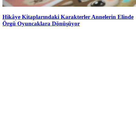
Hikâye Kitaplarındaki Karakterler Annelerin Elinde
Örgü Oyuncaklara Dönüşüyor