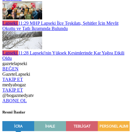
Lapseki
11:29
MHP Lapseki İlçe Teşkilatı, Şehitler İçin Mevlit
Okuttu ve Tatlı İkramında Bulundu
Lapseki
11:28
Lapseki'nin Yüksek Kesimlerinde Kar Yağışı Etkili
Oldu
gazetelapseki
BEĞEN
GazeteLapseki
TAKİP ET
medyabogaz
TAKİP ET
@bogazmedyatv
ABONE OL
Resmî İlanlar