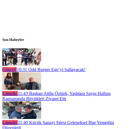
Son Haberler
Güncel
10:31
Odd Burger Ege’yi Sallayacak!
Lapseki
11:43
Başkan Atilla Öztürk, Yaşlılara Saygı Haftası
Kapsamında Büyükleri Ziyaret Etti
Lapseki
11:40
Küçük Sanayi Sitesi Geleneksel İftar Yemeğini
Düzenledi