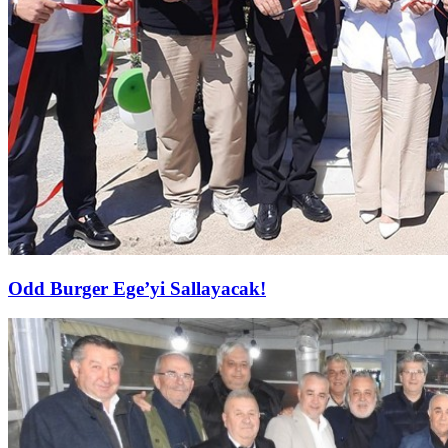
Odd Burger Ege’yi Sallayacak!