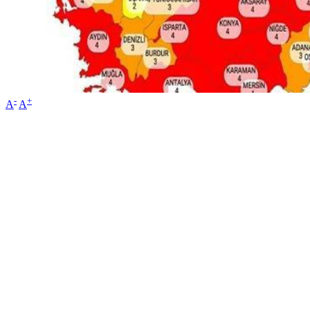
-
+
A
A