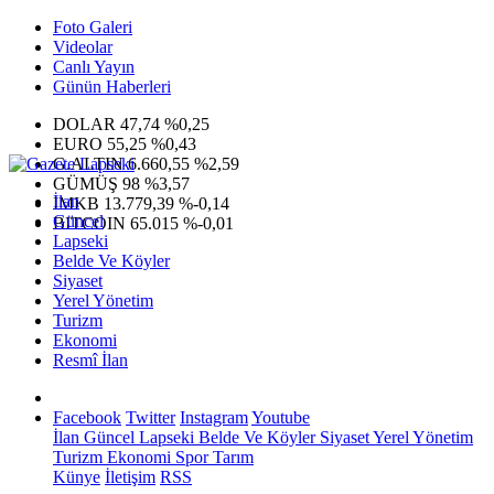
Foto Galeri
Videolar
Canlı Yayın
Günün Haberleri
DOLAR
47,74
%0,25
EURO
55,25
%0,43
G.ALTIN
6.660,55
%2,59
GÜMÜŞ
98
%3,57
İlan
IMKB
13.779,39
%-0,14
Güncel
BITCOIN
65.015
%-0,01
Lapseki
Belde Ve Köyler
Siyaset
Yerel Yönetim
Turizm
Ekonomi
Resmî İlan
Facebook
Twitter
Instagram
Youtube
İlan
Güncel
Lapseki
Belde Ve Köyler
Siyaset
Yerel Yönetim
Turizm
Ekonomi
Spor
Tarım
Künye
İletişim
RSS