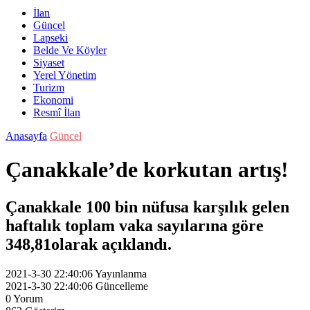
İlan
Güncel
Lapseki
Belde Ve Köyler
Siyaset
Yerel Yönetim
Turizm
Ekonomi
Resmî İlan
Anasayfa
Güncel
Çanakkale’de korkutan artış!
Çanakkale 100 bin nüfusa karşılık gelen
haftalık toplam vaka sayılarına göre
348,81olarak açıklandı.
2021-3-30 22:40:06
Yayınlanma
2021-3-30 22:40:06
Güncelleme
0
Yorum