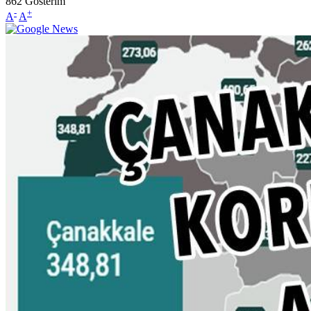
862
Gösterim
-
+
A
A