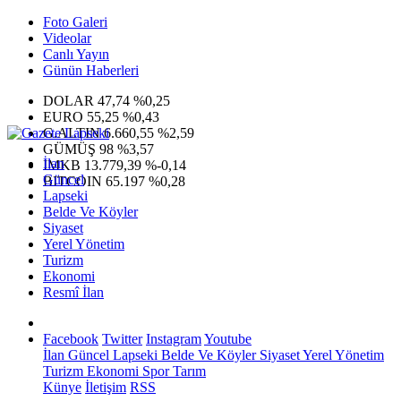
Foto Galeri
Videolar
Canlı Yayın
Günün Haberleri
DOLAR
47,74
%0,25
EURO
55,25
%0,43
G.ALTIN
6.660,55
%2,59
GÜMÜŞ
98
%3,57
İlan
IMKB
13.779,39
%-0,14
Güncel
BITCOIN
65.197
%0,28
Lapseki
Belde Ve Köyler
Siyaset
Yerel Yönetim
Turizm
Ekonomi
Resmî İlan
Facebook
Twitter
Instagram
Youtube
İlan
Güncel
Lapseki
Belde Ve Köyler
Siyaset
Yerel Yönetim
Turizm
Ekonomi
Spor
Tarım
Künye
İletişim
RSS