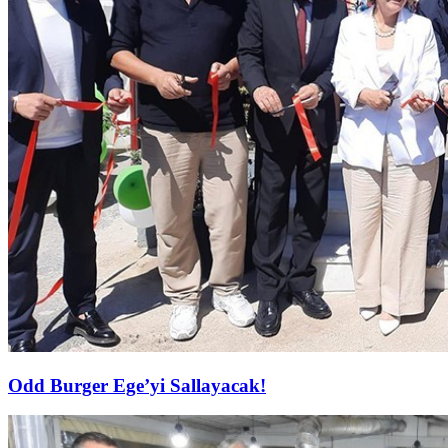
Odd Burger Ege’yi Sallayacak!