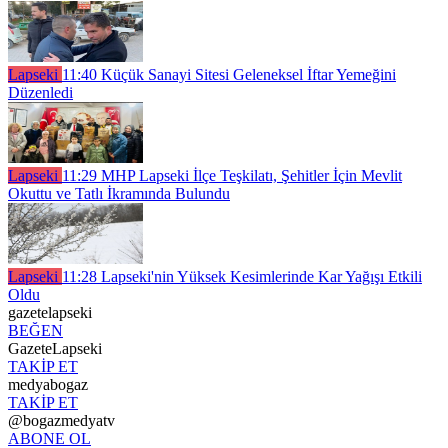
Lapseki
11:40
Küçük Sanayi Sitesi Geleneksel İftar Yemeğini
Düzenledi
Lapseki
11:29
MHP Lapseki İlçe Teşkilatı, Şehitler İçin Mevlit
Okuttu ve Tatlı İkramında Bulundu
Lapseki
11:28
Lapseki'nin Yüksek Kesimlerinde Kar Yağışı Etkili
Oldu
gazetelapseki
BEĞEN
GazeteLapseki
TAKİP ET
medyabogaz
TAKİP ET
@bogazmedyatv
ABONE OL