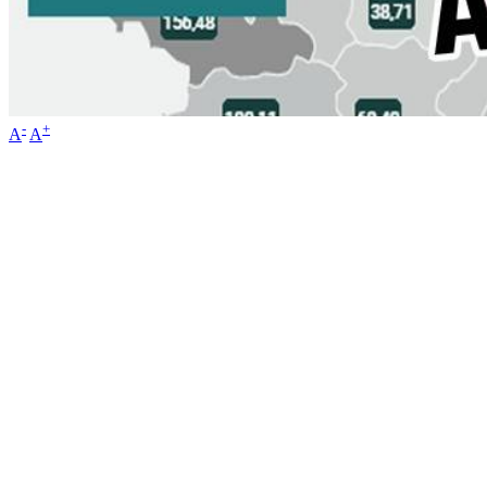
-
+
A
A