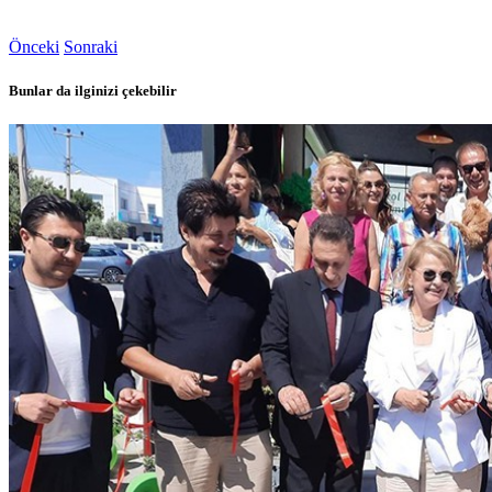
Önceki
Sonraki
Bunlar da ilginizi çekebilir