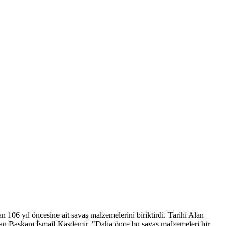
n 106 yıl öncesine ait savaş malzemelerini biriktirdi. Tarihi Alan
Alan Başkanı İsmail Kaşdemir, "Daha önce bu savaş malzemeleri bir