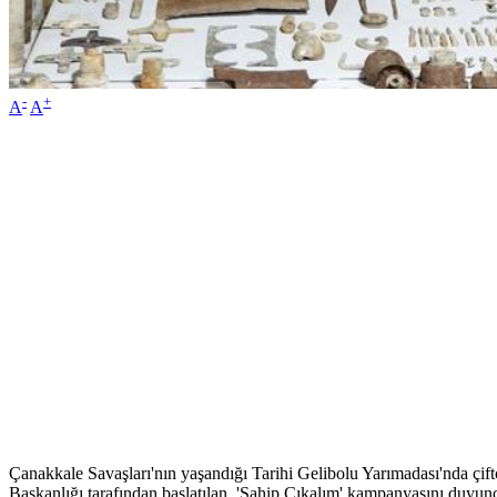
-
+
A
A
Çanakkale Savaşları'nın yaşandığı Tarihi Gelibolu Yarımadası'nda çiftç
Başkanlığı tarafından başlatılan, 'Sahip Çıkalım' kampanyasını duyu