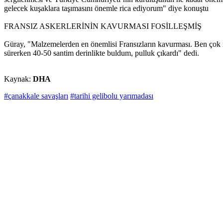
gelecek kuşaklara taşımasını önemle rica ediyorum" diye konuştu
FRANSIZ ASKERLERİNİN KAVURMASI FOSİLLEŞMİŞ
Güray, "Malzemelerden en önemlisi Fransızların kavurması. Ben çok mü
sürerken 40-50 santim derinlikte buldum, pulluk çıkardı" dedi.
Kaynak:
DHA
#çanakkale savaşları
#tarihi gelibolu yarımadası