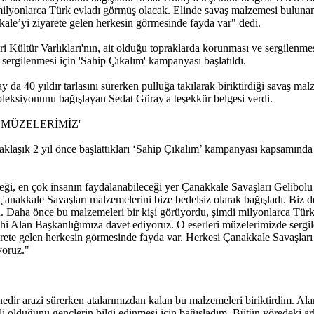
 milyonlarca Türk evladı görmüş olacak. Elinde savaş malzemesi bulunan
kale’yi ziyarete gelen herkesin görmesinde fayda var" dedi.
 Kültür Varlıkları'nın, ait olduğu topraklarda korunması ve sergilenmesi
sergilenmesi için 'Sahip Çıkalım' kampanyası başlatıldı.
y da 40 yıldır tarlasını sürerken pulluğa takılarak biriktirdiği savaş 
koleksiyonunu bağışlayan Sedat Güray'a teşekkür belgesi verdi.
 MÜZELERİMİZ'
klaşık 2 yıl önce başlattıkları ‘Sahip Çıkalım’ kampanyası kapsamında 
ceği, en çok insanın faydalanabileceği yer Çanakkale Savaşları Gelibol
Çanakkale Savaşları malzemelerini bize bedelsiz olarak bağışladı. Biz d
. Daha önce bu malzemeleri bir kişi görüyordu, şimdi milyonlarca Türk 
ihi Alan Başkanlığımıza davet ediyoruz. O eserleri müzelerimizde sergi
ete gelen herkesin görmesinde fayda var. Herkesi Çanakkale Savaşları 
yoruz."
enedir arazi sürerken atalarımızdan kalan bu malzemeleri biriktirdim. A
 olduğunu gençlerin bilgi edinmesi için bağışladım. Bütün yöredeki ar