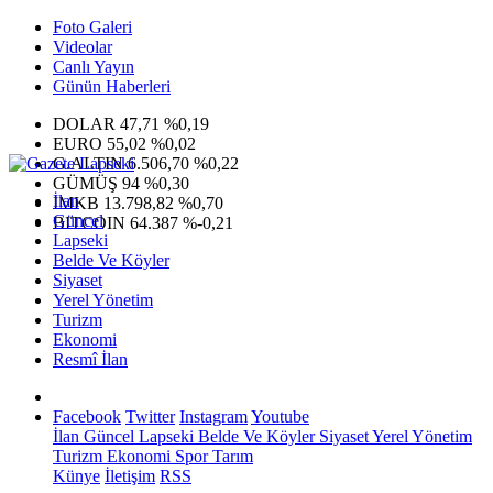
Foto Galeri
Videolar
Canlı Yayın
Günün Haberleri
DOLAR
47,71
%0,19
EURO
55,02
%0,02
G.ALTIN
6.506,70
%0,22
GÜMÜŞ
94
%0,30
İlan
IMKB
13.798,82
%0,70
Güncel
BITCOIN
64.387
%-0,21
Lapseki
Belde Ve Köyler
Siyaset
Yerel Yönetim
Turizm
Ekonomi
Resmî İlan
Facebook
Twitter
Instagram
Youtube
İlan
Güncel
Lapseki
Belde Ve Köyler
Siyaset
Yerel Yönetim
Turizm
Ekonomi
Spor
Tarım
Künye
İletişim
RSS