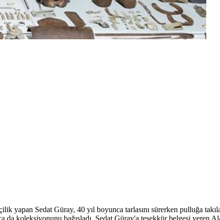
ilik yapan Sedat Güray, 40 yıl boyunca tarlasını sürerken pulluğa takıla
nca da koleksiyonunu bağışladı. Sedat Güray'a teşekkür belgesi veren 