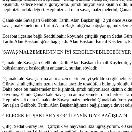
kişinindi, sadece kendisi görüyordu. Şimdi milyonlarca kişinin oldu,
hepimizin ortak değeri. Hepimize ait olan savaş malzemelerini, Çanak
Çanakkale Savaşları Gelibolu Tarihi Alan Başkanlığı, 2 yıl önce Askeri
savaş malzemelerinin Tarihi Alan Başkanlığı'na bağışlanıp, müzelerde 
Eceabat ilçesine bağlı Seddülbahir köyünde çiftçilik yapan Sedat Güra
Tarihi Alan Başkanlığı'na bağışladı. Alan Başkanı İsmail Kaşdemir, 
'SAVAŞ MALZEMERİNİN EN İYİ SERGİLENEBİLECEĞİ YER
Çanakkale Savaşları Gelibolu Tarihi Alan Başkanı İsmail Kaşdemir, ya
bağışlanmaya başladığını anlatarak, şunları söyledi:
"Çanakkale Savaşları’na ait malzemelerin en iyi şekilde sergilenebile
Güray isimli çiftçimiz uzun yıllarca arazide tesadüfen bulmuş olduğu 
Daha önce bu malzemeler bir kişinindi, şimdi milyonlarca kişinin oldu
davranış. Elinde Çanakkale Savaşı'na ait malzemeler olan herkesi Tar
Hepimize ait olan Çanakkale Savaşı malzemelerini Çanakkale’ye ziyar
Savaşları Gelibolu Tarihi Alan Başkanlığımıza bağışlamaya davet edi
GELECEK KUŞAKLARA SERGİLENSİN DİYE BAĞIŞLADI
Çiftçi Sedat Güray ise, "Çiftçilik ve hayvancılıkla uğraşıyorum. 40 s
sergilenmesi ve Türkiye Cumhuriyeti’nin kuruluşunun ne kadar önemli