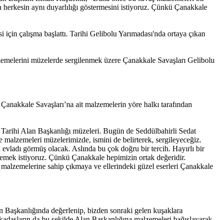
 herkesin aynı duyarlılığı göstermesini istiyoruz. Çünkü Çanakkale
 için çalışma başlattı. Tarihi Gelibolu Yarımadası'nda ortaya çıkan
malzemelerini müzelerde sergilenmek üzere Çanakkale Savaşları Gelibolu
Çanakkale Savaşları’na ait malzemelerin yöre halkı tarafından
u Tarihi Alan Başkanlığı müzeleri. Bugün de Seddülbahirli Sedat
e malzemeleri müzelerimizde, ismini de belirterek, sergileyeceğiz.
evladı görmüş olacak. Aslında bu çok doğru bir tercih. Hayırlı bir
lemek istiyoruz. Çünkü Çanakkale hepimizin ortak değeridir.
malzemelerine sahip çıkmaya ve ellerindeki güzel eserleri Çanakkale
lan Başkanlığında değerlenip, bizden sonraki gelen kuşaklara
kadaşların da bu şekilde Alan Başkanlığına malzemeleri bağışlayarak