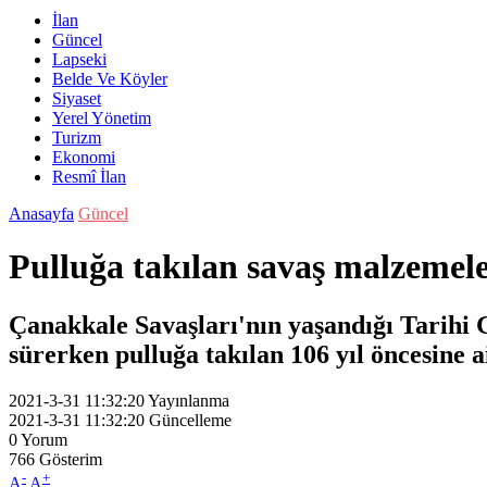
İlan
Güncel
Lapseki
Belde Ve Köyler
Siyaset
Yerel Yönetim
Turizm
Ekonomi
Resmî İlan
Anasayfa
Güncel
Pulluğa takılan savaş malzemele
Çanakkale Savaşları'nın yaşandığı Tarihi G
sürerken pulluğa takılan 106 yıl öncesine a
2021-3-31 11:32:20
Yayınlanma
2021-3-31 11:32:20
Güncelleme
0
Yorum
766
Gösterim
-
+
A
A