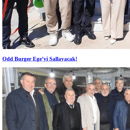
Odd Burger Ege’yi Sallayacak!